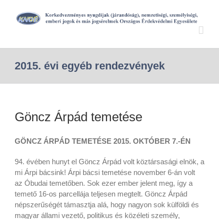
2015. évi egyéb rendezvények
Göncz Árpád temetése
GÖNCZ ÁRPÁD TEMETÉSE 2015. OKTÓBER 7.-ÉN
94. évében hunyt el Göncz Árpád volt köztársasági elnök, a
mi Árpi bácsink! Árpi bácsi temetése november 6-án volt
az Óbudai temetőben. Sok ezer ember jelent meg, így a
temető 16-os parcellája teljesen megtelt. Göncz Árpád
népszerűségét támasztja alá, hogy nagyon sok külföldi és
magyar állami vezető, politikus és közéleti személy,