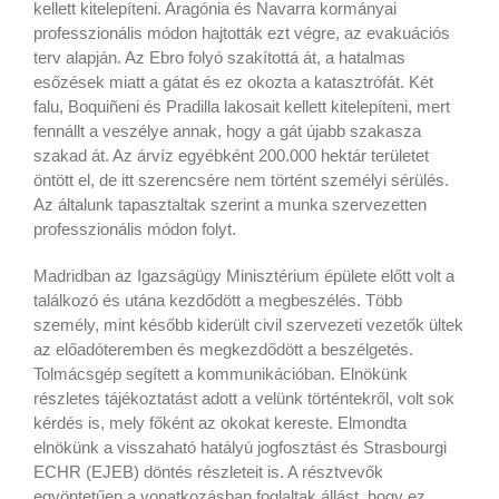
kellett kitelepíteni. Aragónia és Navarra kormányai
professzionális módon hajtották ezt végre, az evakuációs
terv alapján. Az Ebro folyó szakítottá át, a hatalmas
esőzések miatt a gátat és ez okozta a katasztrófát. Két
falu, Boquiñeni és Pradilla lakosait kellett kitelepíteni, mert
fennállt a veszélye annak, hogy a gát újabb szakasza
szakad át. Az árvíz egyébként 200.000 hektár területet
öntött el, de itt szerencsére nem történt személyi sérülés.
Az általunk tapasztaltak szerint a munka szervezetten
professzionális módon folyt.
Madridban az Igazságügy Minisztérium épülete előtt volt a
találkozó és utána kezdődött a megbeszélés. Több
személy, mint később kiderült civil szervezeti vezetők ültek
az előadóteremben és megkezdődött a beszélgetés.
Tolmácsgép segített a kommunikációban. Elnökünk
részletes tájékoztatást adott a velünk történtekről, volt sok
kérdés is, mely főként az okokat kereste. Elmondta
elnökünk a visszaható hatályú jogfosztást és Strasbourgi
ECHR (EJEB) döntés részleteit is. A résztvevők
egyöntetűen a vonatkozásban foglaltak állást, hogy ez