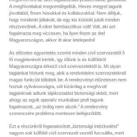
A meghívottakat megvendégeltük, Heves megyei tagunk
jóvoltából, finom húsokkal és kolbászokkal. Nem állítjuk,
hogy mindenki jóllakott, de egy kis kóstoló jutott minden
résztvevőnek. A siker bombasztikus volt! Volt, aki azt
fogalmazta meg viccesen, ha ilyen finom az étel
Magyarországon, akkor itt akar letelepedni!
Az előzetes egyeztetés szerint minden civil szervezettől 5
fő megjelenését kérték, így tőlünk is és külföldről
Magyarországra érkező civil szervezetektől is. Mi olyan
tagjainkat hívtunk meg, akik a rendvédelmi szervezeteknél
magas funkciót töltöttek be. A rendezvényt előzetesen nem
hoztuk nyilvánosságra, sőt kizárólag a meghívott
tagjainknak adtunk tájékoztatást biztonsági okból, mert
ahogy az egyik operatív munkában profi tagunk
fogalmazott, „az ördög nem alszik.” A rendezvény
szerencsére probléma mentesen befejeződött.
Ezt a részünkről foganatosított „biztonsági intézkedést”
nagyon sok külföldi civil szervezeti vezető furcsállta, mert