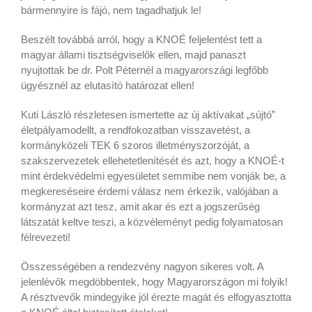
bármennyire is fájó, nem tagadhatjuk le!
Beszélt továbbá arról, hogy a KNOÉ feljelentést tett a
magyar állami tisztségviselők ellen, majd panaszt
nyujtottak be dr. Polt Péternél a magyarországi legfőbb
ügyésznél az elutasító határozat ellen!
Kuti László részletesen ismertette az új aktívakat „sújtó”
életpályamodellt, a rendfokozatban visszavetést, a
kormányközeli TEK 6 szoros illetményszorzóját, a
szakszervezetek ellehetetlenítését és azt, hogy a KNOÉ-t
mint érdekvédelmi egyesületet semmibe nem vonják be, a
megkereséseire érdemi válasz nem érkezik, valójában a
kormányzat azt tesz, amit akar és ezt a jogszerűség
látszatát keltve teszi, a közvéleményt pedig folyamatosan
félrevezeti!
Összességében a rendezvény nagyon sikeres volt. A
jelenlévők megdöbbentek, hogy Magyarországon mi folyik!
A résztvevők mindegyike jól érezte magát és elfogyasztotta