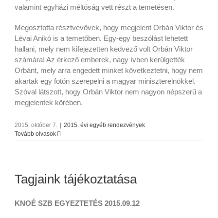
valamint egyházi méltóság vett részt a temetésen.
Megosztotta résztvevővek, hogy megjelent Orbán Viktor és
Lévai Anikó is a temetőben. Egy-egy beszólást lehetett
hallani, mely nem kifejezetten kedvező volt Orbán Viktor
számára! Az érkező emberek, nagy ívben kerülgették
Orbánt, mely arra engedett minket következtetni, hogy nem
akartak egy fotón szerepelni a magyar miniszterelnökkel.
Szóval látszott, hogy Orbán Viktor nem nagyon népszerű a
megjelentek körében.
2015. október 7.
|
2015. évi egyéb rendezvények
Tovább olvasok
Tagjaink tájékoztatása
KNOÉ SZB EGYEZTETÉS 2015.09.12