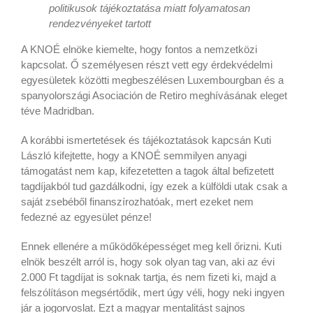
politikusok tájékoztatása miatt folyamatosan
rendezvényeket tartott
A KNOÉ elnöke kiemelte, hogy fontos a nemzetközi
kapcsolat. Ő személyesen részt vett egy érdekvédelmi
egyesületek közötti megbeszélésen Luxembourgban és a
spanyolországi Asociación de Retiro meghívásának eleget
téve Madridban.
A korábbi ismertetések és tájékoztatások kapcsán Kuti
László kifejtette, hogy a KNOÉ semmilyen anyagi
támogatást nem kap, kifezetetten a tagok által befizetett
tagdíjakból tud gazdálkodni, így ezek a külföldi utak csak a
saját zsebéből finanszírozhatóak, mert ezeket nem
fedezné az egyesület pénze!
Ennek ellenére a működőképességet meg kell őrizni. Kuti
elnök beszélt arról is, hogy sok olyan tag van, aki az évi
2.000 Ft tagdíjat is soknak tartja, és nem fizeti ki, majd a
felszólításon megsértődik, mert úgy véli, hogy neki ingyen
jár a jogorvoslat. Ezt a magyar mentalitást sajnos