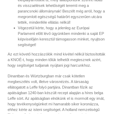
és visszaélések lehetőségét teremti meg a
parancsnoki állománynak! Beszélt még arról, hogy a
megromlott egészségű határőrt egyszerűen utcára
tették, mindenféle ellátás nélkül!
Végezetül kérte, hogy a jelenleg az Európai
Parlament előtt lévő ügyünkben mindenki a saját EP
képviselőjén keresztül támogasson minket, nyujtson
segítséget!
Az ezt követő hozzászólók mind kivétel nélkül biztosították
a KNOÉ-t, hogy minden tőlük telhetőt megtesznek azért,
hogy segítséget tudjanak nyújtani jogi harcunkhoz.
Dinantban és Würtzburgban már csak kötetlen
megbeszélés volt, illetve városnézés. A társaság
ellátogatott a Leffe folyó partjára. Dinantban főzik az
apátságban 1240-ban készült recept alapján a híres belga
Leffe sört. Az apátságban elnökünk el is mormolt egy imát,
hogy tevékenységünket mi hamarabb siker koronázza,
ehhez kérte az isteni segítséget. A holland nemzetiségű