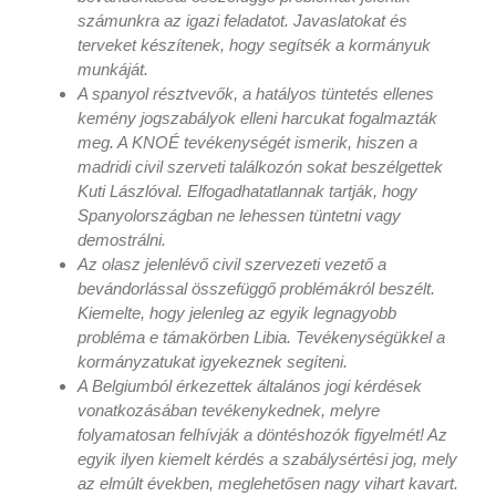
számunkra az igazi feladatot. Javaslatokat és
terveket készítenek, hogy segítsék a kormányuk
munkáját.
A spanyol résztvevők, a hatályos tüntetés ellenes
kemény jogszabályok elleni harcukat fogalmazták
meg. A KNOÉ tevékenységét ismerik, hiszen a
madridi civil szerveti találkozón sokat beszélgettek
Kuti Lászlóval. Elfogadhatatlannak tartják, hogy
Spanyolországban ne lehessen tüntetni vagy
demostrálni.
Az olasz jelenlévő civil szervezeti vezető a
bevándorlással összefüggő problémákról beszélt.
Kiemelte, hogy jelenleg az egyik legnagyobb
probléma e támakörben Libia. Tevékenységükkel a
kormányzatukat igyekeznek segíteni.
A Belgiumból érkezettek általános jogi kérdések
vonatkozásában tevékenykednek, melyre
folyamatosan felhívják a döntéshozók figyelmét! Az
egyik ilyen kiemelt kérdés a szabálysértési jog, mely
az elmúlt években, meglehetősen nagy vihart kavart.