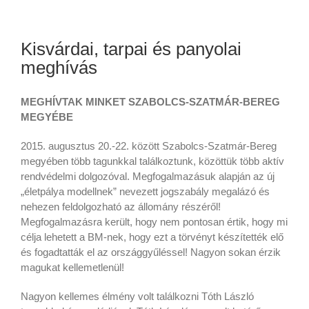
Kisvárdai, tarpai és panyolai
meghívás
MEGHÍVTAK MINKET SZABOLCS-SZATMÁR-BEREG
MEGYÉBE
2015. augusztus 20.-22. között Szabolcs-Szatmár-Bereg
megyében több tagunkkal találkoztunk, közöttük több aktív
rendvédelmi dolgozóval. Megfogalmazásuk alapján az új
„életpálya modellnek” nevezett jogszabály megalázó és
nehezen feldolgozható az állomány részéről!
Megfogalmazásra került, hogy nem pontosan értik, hogy mi
célja lehetett a BM-nek, hogy ezt a törvényt készítették elő
és fogadtatták el az országgyűléssel! Nagyon sokan érzik
magukat kellemetlenül!
Nagyon kellemes élmény volt találkozni Tóth László