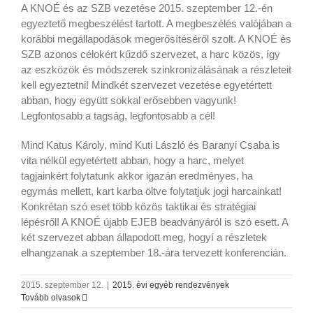
A KNOÉ és az SZB vezetése 2015. szeptember 12.-én
egyeztető megbeszélést tartott. A megbeszélés valójában a
korábbi megállapodások megerősítéséről szolt. A KNOÉ és
SZB azonos célokért kűzdő szervezet, a harc közös, így
az eszközök és módszerek szinkronizálásának a részleteit
kell egyeztetni! Mindkét szervezet vezetése egyetértett
abban, hogy együtt sokkal erősebben vagyunk!
Legfontosabb a tagság, legfontosabb a cél!
Mind Katus Károly, mind Kuti László és Baranyi Csaba is
vita nélkül egyetértett abban, hogy a harc, melyet
tagjainkért folytatunk akkor igazán eredményes, ha
egymás mellett, kart karba öltve folytatjuk jogi harcainkat!
Konkrétan szó eset több közös taktikai és stratégiai
lépésről! A KNOÉ újabb EJEB beadványáról is szó esett. A
két szervezet abban állapodott meg, hogyí a részletek
elhangzanak a szeptember 18.-ára tervezett konferencián.
2015. szeptember 12.
|
2015. évi egyéb rendezvények
Tovább olvasok