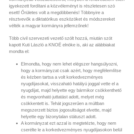
igyekezett fordítani a közvéleményt is részletesen szó
esett! Őrületes volt a megdöbbenés! Többnyire a
résztvevők a diktatórikus eszközöket és módszereket
vélték a magyar kormányra jellemzőnek!
Több civil szervezeti vezető szólt hozzá, miután szót
kapott Kuti László a KNOÉ elnöke is, aki az alábbiakat
mondta el:
Elmondta, hogy nem lehet elégszer hangsúlyozni,
hogy a kormányzat csak azért, hogy megfélemlítse
és kézben tartsa a volt korkedvezményes
nyugdíjasokat, visszaható hatályú joggal vette el a
nyugdíjat, majd helyette egy bármikor csökkenthető
és megvonható juttatást adott, melyet még
csökkentett is. Tehát jogszerűen a múltban
megszerzett biztos jogosultságot elvette, majd
helyette egy bizonytalan státuszt adott.
A kormányzat ezt azzal is megtetézte, hogy nem
cserélte le a korkedvezményes nyugdíjasokon belül