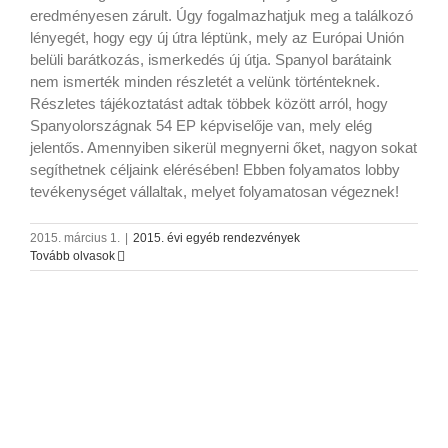
eredményesen zárult. Úgy fogalmazhatjuk meg a találkozó
lényegét, hogy egy új útra léptünk, mely az Európai Unión
belüli barátkozás, ismerkedés új útja. Spanyol barátaink
nem ismerték minden részletét a velünk történteknek.
Részletes tájékoztatást adtak többek között arról, hogy
Spanyolországnak 54 EP képviselője van, mely elég
jelentős. Amennyiben sikerül megnyerni őket, nagyon sokat
segíthetnek céljaink elérésében! Ebben folyamatos lobby
tevékenységet vállaltak, melyet folyamatosan végeznek!
2015. március 1.
|
2015. évi egyéb rendezvények
Tovább olvasok