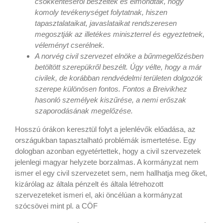
csökkentéséről beszéltek és elmondták, hogy
komoly tevékenységet folytatnak, hiszen
tapasztalataikat, javaslataikat rendszeresen
megosztják az illetékes miniszterrel és egyeztetnek,
véleményt cserélnek.
A norvég civil szervezet elnöke a bűnmegelőzésben
betöltött szerepükről beszélt. Úgy vélte, hogy a már
civilek, de korábban rendvédelmi területen dolgozók
szerepe különösen fontos. Fontos a Breivikhez
hasonló személyek kiszűrése, a nemi erőszak
szaporodásának megelőzése.
Hosszú órákon keresztül folyt a jelenlévők előadása, az
országukban tapasztalható problémák ismertetése. Egy
dologban azonban egyetértettek, hogy a civil szervezetek
jelenlegi magyar helyzete borzalmas. A kormányzat nem
ismer el egy civil szervezetet sem, nem hallhatja meg őket,
kizárólag az általa pénzelt és általa létrehozott
szervezeteket ismeri el, aki öncélúan a kormányzat
szócsövei mint pl. a CÖF