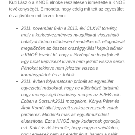
Kuti László a KNOÉ elnöke részletesen ismertette a KNOÉ
tevékenységét. Elmondta, hogy eddig mit tett az egyesület
és a jövőben mit tervez tenni:
2011. november 8-án a 2012. évi CLXVII törvény,
mely a korkedvezményes nyugdíjakat visszaható
hatállyal történő eltörléséről rendelkezett, elfogadását
megelőzően az összes országgyűlési képviselőnek
a KNOÉ levelet írt, hogy a törvényt ne fogadják el!
Egy tucat képviselőt kivéve nem jelzett vissza senki.
Pártokat tekintve nem jeleztek vissza a
kormánypártok és a Jobbik
2011. évben folyamatosan próbált az egyesület
egyeztetni másokkal, hogy ne különböző tartalmú,
nagy mennyiségű beadvány menjen az EJEB-nek.
Ebben a Sorsunk2011 mozgalom, Kónya Péter és
Árok Kornél által jegyzett szakszervezetek voltak
partnerek. Mindenki más az együttműködést
elutasította. Ezt a KNOÉ nagy kudarcnak gondolja
ezt. Kuti László kiemelte, hogy nagyon sajnálatos,
hogy egyesek nem az eredményt, hanem a saját