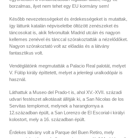
borzalmas, ilyet nem tehet egy EU kormány sem!
Később nevezetességeket és érdekességeket is mutattak,
így láttunk katalán népviseletbe öltözött zenészeket és
táncosokat is, akik felvonultak Madrid utcáin és nagyon
kellemes zenével és tánccal szórakoztatták a nézelődőket.
Nagyon szórakoztató volt az előadás és a látvány
fantasztikus volt.
Vendéglátóink megmutatták a Palacio Real palotát, melyet
V. Fülöp király építtetett, melyet a jelenlegi uralkodópár is
használ.
Láthattuk a Museo del Prado-t is, ahol XV.-XVII. századi
udvari festészet alkotásait állítják ki, a San Nicolas de los
Servitas templomot, melynek a harangtornya a
12.században épült, a San Lorenzo de El Escorial-i királyi
kolostort, mely a 16. században épült.
Érdekes látvány volt a Parque del Buen Retiro, mely