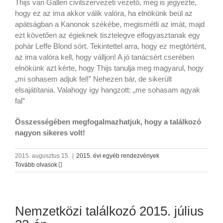
Thijs van Gallen civilszervezeti vezető, meg is jegyezte,
hogy ez az ima akkor válik valóra, ha elnökünk beül az
apátságban a Kanonok székébe, megismétli az imát, majd
ezt követően az égieknek tisztelegve elfogyasztanak egy
pohár Leffe Blond sört. Tekintettel arra, hogy ez megtörtént,
az ima valóra kell, hogy válljon! A jó tanácsért cserében
elnökünk azt kérte, hogy Thijs tanulja meg magyarul, hogy
„mi sohasem adjuk fel!” Nehezen bár, de sikerült
elsajátítania. Valahogy így hangzott: „me sohasam agyak
fal”
Összességében megfogalmazhatjuk, hogy a találkozó
nagyon sikeres volt!
2015. augusztus 15.
|
2015. évi egyéb rendezvények
Tovább olvasok
Nemzetközi találkozó 2015. július