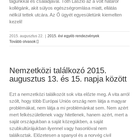
tagunkkal és családjával. Tóth László az a volt határőr
kollégánk, akit súlyos egészségromlása miatt, ellátás
nélkül tettek utcára. Az Ő ügyét egyesületünk kiemelten
kezeli!
2015. augusztus 22.
|
2015. évi egyéb rendezvények
Tovább olvasok
Nemzetközi találkozó 2015.
augusztus 13. és 15. napja között
Ezt a nemzetközi találkozót sok vita előzte meg. A vita arról
szólt, hogy több Európai Uniós ország nem látja a magyar
problémákat, nem látja a mi problémánkat sem. Nem azért
mert felkészületlenek vagy hitetlenek, hanem azért, mert a
saját országukban a saját közegükben, a saját
szubkultúrájukban ilyennel vagy hasonlóval nem
találkoztak. Előzetesen a spanyol és a norvég civil