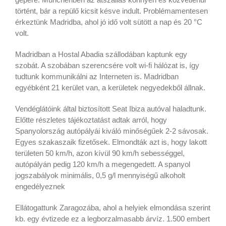
történt, bár a repülő kicsit késve indult. Problémamentesen
érkeztünk Madridba, ahol jó idő volt sütött a nap és 20 °C
volt.
Madridban a Hostal Abadia szállodában kaptunk egy
szobát. A szobában szerencsére volt wi-fi hálózat is, így
tudtunk kommunikálni az Interneten is. Madridban
egyébként 21 kerület van, a kerületek negyedekből állnak.
Vendéglátóink által biztosított Seat Ibiza autóval haladtunk.
Előtte részletes tájékoztatást adtak arról, hogy
Spanyolország autópályái kiváló minőségűek 2-2 sávosak.
Egyes szakaszaik fizetősek. Elmondták azt is, hogy lakott
területen 50 km/h, azon kívül 90 km/h sebességgel,
autópályán pedig 120 km/h a megengedett. A spanyol
jogszabályok minimális, 0,5 g/l mennyiségű alkoholt
engedélyeznek
Ellátogattunk Zaragozába, ahol a helyiek elmondása szerint
kb. egy évtizede ez a legborzalmasabb árvíz. 1.500 embert