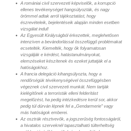
A romániai civil szervezeti képviselők, a korrupció
ellenes tevékenységet hangsúlyozták, és nagy
örömmel adtak arról tájékoztatást, hogy
észrevételeik, bejelentéseik alapján minden esetben
vizsgálat indul!
Az Egyesült Királyságból érkezettek, meglehetősen
intenzíven a bevándorlással összefüggő problémakat
ecsetelték. Kiemelték, hogy ők folyamatosan
vizsgálják e kérdést, hatástanulmányokat,
elemzéseket készítenek és ezeket juttatják el a
hatóságokhoz.
A francia delegáció kihangsúlyozta, hogy a
rendőrségük tévékenységével összefüggésben
végeznek civil szervezeti munkát. Nem tartják
kielégítőnek a terroristák elleni felderítást
megelőzést, ha pedig intézkedésre kerül sor, akkor
pedig túl dúrván lépnek fel a „Gendarmerie” vagy
más hatóságok emberei.
Az osztrák résztvevők, a jogszerűség fontosságáról,
a hivatalos szerveknél tapasztalható túlterheltség