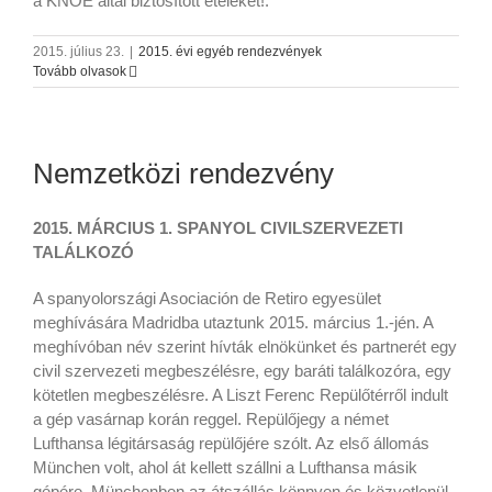
a KNOÉ által biztosított ételeket!.
2015. július 23.
|
2015. évi egyéb rendezvények
Tovább olvasok
Nemzetközi rendezvény
2015. MÁRCIUS 1. SPANYOL
CIVILSZERVEZETI
TALÁLKOZÓ
A spanyolországi Asociación de Retiro egyesület
meghívására Madridba utaztunk 2015. március 1.-jén. A
meghívóban név szerint hívták elnökünket és partnerét egy
civil szervezeti megbeszélésre, egy baráti találkozóra, egy
kötetlen megbeszélésre. A Liszt Ferenc Repülőtérről indult
a gép vasárnap korán reggel. Repülőjegy a német
Lufthansa légitársaság repülőjére szólt. Az első állomás
München volt, ahol át kellett szállni a Lufthansa másik
gépére. Münchenben az átszállás könnyen és közvetlenül