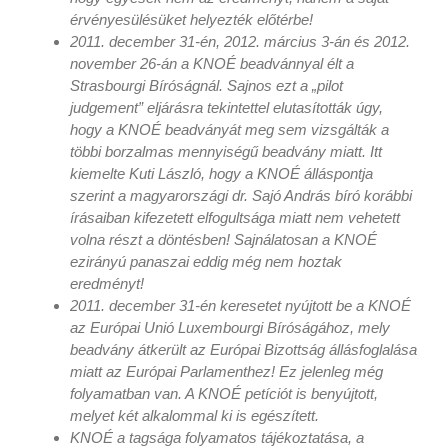
érvényesülésüket helyezték előtérbe!
2011. december 31-én, 2012. március 3-án és 2012.
november 26-án a KNOÉ beadvánnyal élt a
Strasbourgi Bíróságnál. Sajnos ezt a „pilot
judgement” eljárásra tekintettel elutasították úgy,
hogy a KNOÉ beadványát meg sem vizsgálták a
többi borzalmas mennyiségű beadvány miatt. Itt
kiemelte Kuti László, hogy a KNOÉ álláspontja
szerint a magyarországi dr. Sajó András bíró korábbi
írásaiban kifezetett elfogultsága miatt nem vehetett
volna részt a döntésben! Sajnálatosan a KNOÉ
ezirányú panaszai eddig még nem hoztak
eredményt!
2011. december 31-én keresetet nyújtott be a KNOÉ
az Európai Unió Luxembourgi Bíróságához, mely
beadvány átkerült az Európai Bizottság állásfoglalása
miatt az Európai Parlamenthez! Ez jelenleg még
folyamatban van. A KNOÉ petíciót is benyújtott,
melyet két alkalommal ki is egészített.
KNOÉ a tagsága folyamatos tájékoztatása, a