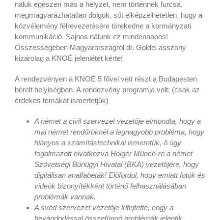
náluk egészen más a helyzet, nem történnek furcsa,
megmagyarázhatatlan dolgok, sőt elképzelhetetlen, hogy a
közvélemény félrevezetésére törekedne a kormányzati
kommunikáció. Sajnos nálunk ez mindennapos!
Összességében Magyarországról dr. Goldel asszony
kizárolag a KNOÉ jelenlétét kérte!
A rendezvényen a KNOÉ 5 fővel vett részt a Budapesten
bérelt helyiségben. A rendezvény programja volt: (csak az
érdekes témákat ismertetjük)
A német a civil szervezet vezetője elmondta, hogy a
mai német rendőröknél a legnagyobb probléma, hogy
hiányos a számítástechnikai ismeretük, ő úgy
fogalmazott hivatkozva Holger Münch-re a német
Szövetségi Bűnügyi Hivatal (BKA) vezetőjére, hogy
digitálisan analfabéták! Előfordul, hogy emiatt fotók és
videók bizonyítékként történő felhasználásában
problémák vannak.
A svéd szervezet vezetője kifejtette, hogy a
bevándorlással összefüggő problémák jelentik