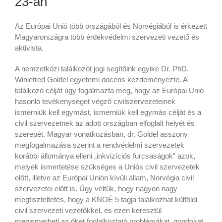
23-án
Az Európai Unió több országából és Norvégiából is érkezett
Magyarországra több érdekvédelmi szervezeti vezető és
aktivista.
A nemzetközi találkozót jogi segítőink egyike Dr. PhD.
Winiefred Goldel egyetemi docens kezdeményezte. A
találkozó célját úgy fogalmazta meg, hogy az Európai Unió
hasonló tevékenységet végző civilszervezeteinek
ismerniük kell egymást, ismerniük kell egymás célját és a
civil szervezetnek az adott országban elfoglalt helyét és
szerepét. Magyar vonatkozásban, dr. Goldel asszony
megfogalmazása szerint a rendvédelmi szervezetek
korábbi állománya elleni „inkvizíciós furcsaságok” azok,
melyek ismertetése szükséges a Uniós civil szervezetek
előtt, illetve az Európai Unión kívüli állam, Norvégia civil
szervezetei előtt is. Úgy véltük, hogy nagyon nagy
megtiszteltetés, hogy a KNOÉ 5 tagja találkozhat külföldi
civil szervezeti vezetőkkel, és ezen keresztül
megismerheti az őket foglalkoztató problémákat, gondokat.