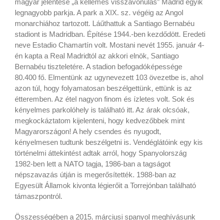
magyar jelentése „a kellemes visszavonulás” Madrid egyik
legnagyobb parkja. A park a XIX. sz. végéig az Angol
monarchiához tartozott. Láűthattuk a Santiago Bernabéu
stadiont is Madridban. Építése 1944.-ben kezdődött. Eredeti
neve Estadio Chamartín volt. Mostani nevét 1955. január 4-
én kapta a Real Madridtól az akkori elnök, Santiago
Bernabéu tiszteletére. A stadion befogadóképessége
80.400 fő. Elmentünk az ugynevezett 103 övezetbe is, ahol
azon túl, hogy folyamatosan beszélgettünk, ettünk is az
étteremben. Az étel nagyon finom és ízletes volt. Sok és
kényelmes parkolóhely is található itt. Az árak olcsóak,
megkockáztatom kijelenteni, hogy kedvezőbbek mint
Magyarországon! A hely csendes és nyugodt,
kényelmesen tudtunk beszélgetni is. Vendéglátóink egy kis
történelmi áttekintést adtak arról, hogy Spanyolország
1982-ben lett a NATO tagja, 1986-ban a tagságot
népszavazás útján is megerősítették. 1988-ban az
Egyesült Államok kivonta légierőit a Torrejónban található
támaszpontról.
Összességében a 2015. márciusi spanyol meghívásunk