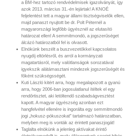
a BM-hez tartozó rendvédelmisek igazolványát, így
azok 2013. március 31.-én lejártak! A KNOÉ
feljelentést tett a magyar állami tisztségviselők ellen,
majd panaszt nyujtott be dr. Polt Péternél a
magyarországi legfőbb ügyésznél az elutasító
határozat ellen! A semmitmondó, a jogszerűséget
álcázó határozatból fel is olvasott.
Elnökünk beszélt a buszvezetőkkel kapcsolatos
nyugdíj eltörlésről, és arról a kormányzati
magatartásról, mely valótlanságok sorozatával
igyekszik alátámasztani mindezek jogszerűségét és
főként szükségsségét.
Kuti László kitért arra, hogy megalapozott a gyanú
arra, hogy 2006-ban jogosulatlanul ítéltek el egy
rendőrtisztet, aki letöltendő szabadságvesztést
kapott. A magyar ügyészség azonban ezt
hangfelvétel ellenére is ingorálta egy semmitmondó
jogi „hokusz-pókuszokat” tartalmazó határozatban,
melyben meg is vonták az érintett panaszjogát!
Taglalta elnökünk a jelenleg aktívakat érintő
életpályamodellt is, mely álláspontunk szerint hibás