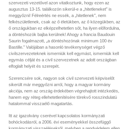
szervezeti vezetővel azon vitatkoztunk, hogy ezen az
augusztus 13-15. találkozón sikerül-e a „hitetleneket” is
meggyőzni! Félreértés ne essék, a „hitetlenek”, nem
felkészületlenek, csak az ő életükben, az ő közegükben, az
ő országukban ez elképzelhetetlen sőt, ha ilyen előfordulna,
a döntéshozók bajba kerülnek! Ahogy a francia Baudouin
Saurin fogalmazott, „a döntéshozónak minimum 100 év
Bastille.” Valójában a hasonló tevékenységet végző
civilszervezeteknek ismerniük kell egymást, ismerniük kell
egymás célját és a civil szervezetnek az adott országban
elfoglalt helyét és szerepét.
Szerencsére sok, nagyon sok civil szervezeti képviselőt
sikerült már meggyőzni arról, hogy a magyar kormány
akciója, nem az ország érdekében végrehajtott intézkedés,
hanem egy réteg ellehetetlenítésére törekvő rosszindulatú
hatalommal visszaélő magatartás.
Itt az igazolvány cserével kapcsolatos kormányzati
bohóckodásról, a 2006. évi eseményekkel összefüggő
kormányzati visszaélésekről, melyben a rendvédelem ellen