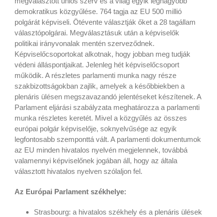
megválasztott uniós szerv és a világ egyik legnagyobb
demokratikus közgyűlése. 764 tagja az EU 500 millió
polgárát képviseli. Ötévente választják őket a 28 tagállam
választópolgárai. Megválasztásuk után a képviselők
politikai irányvonalak mentén szerveződnek.
Képviselőcsoportokat alkotnak, hogy jobban meg tudják
védeni álláspontjaikat. Jelenleg hét képviselőcsoport
működik. A részletes parlamenti munka nagy része
szakbizottságokban zajlik, amelyek a későbbiekben a
plenáris ülésen megszavazandó jelentéseket készítenek. A
Parlament eljárási szabályzata meghatározza a parlamenti
munka részletes keretét. Mivel a közgyűlés az összes
európai polgár képviselője, soknyelvűsége az egyik
legfontosabb szemponttá vált. A parlamenti dokumentumok
az EU minden hivatalos nyelvén megjelennek, továbbá
valamennyi képviselőnek jogában áll, hogy az általa
választott hivatalos nyelven szólaljon fel.
Az Európai Parlament székhelye:
Strasbourg: a hivatalos székhely és a plenáris ülések