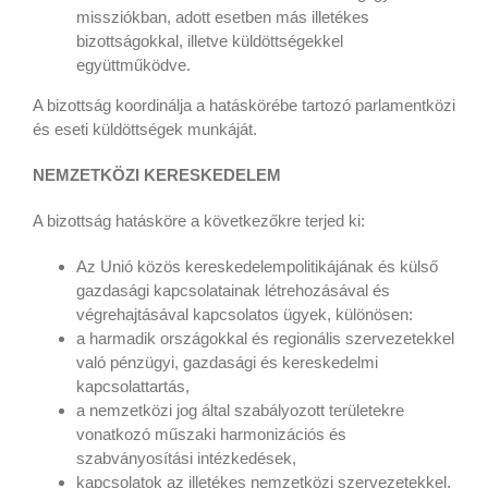
missziókban, adott esetben más illetékes
bizottságokkal, illetve küldöttségekkel
együttműködve.
A bizottság koordinálja a hatáskörébe tartozó parlamentközi
és eseti küldöttségek munkáját.
NEMZETKÖZI KERESKEDELEM
A bizottság hatásköre a következőkre terjed ki:
Az Unió közös kereskedelempolitikájának és külső
gazdasági kapcsolatainak létrehozásával és
végrehajtásával kapcsolatos ügyek, különösen:
a harmadik országokkal és regionális szervezetekkel
való pénzügyi, gazdasági és kereskedelmi
kapcsolattartás,
a nemzetközi jog által szabályozott területekre
vonatkozó műszaki harmonizációs és
szabványosítási intézkedések,
kapcsolatok az illetékes nemzetközi szervezetekkel,