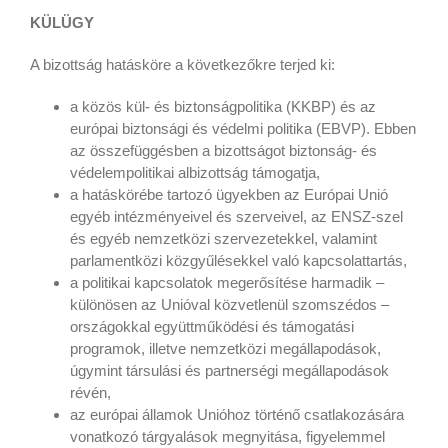
KÜLÜGY
A bizottság hatásköre a következőkre terjed ki:
a közös kül- és biztonságpolitika (KKBP) és az
európai biztonsági és védelmi politika (EBVP). Ebben
az összefüggésben a bizottságot biztonság- és
védelempolitikai albizottság támogatja,
a hatáskörébe tartozó ügyekben az Európai Unió
egyéb intézményeivel és szerveivel, az ENSZ-szel
és egyéb nemzetközi szervezetekkel, valamint
parlamentközi közgyűlésekkel való kapcsolattartás,
a politikai kapcsolatok megerősítése harmadik –
különösen az Unióval közvetlenül szomszédos –
országokkal együttműködési és támogatási
programok, illetve nemzetközi megállapodások,
úgymint társulási és partnerségi megállapodások
révén,
az európai államok Unióhoz történő csatlakozására
vonatkozó tárgyalások megnyitása, figyelemmel