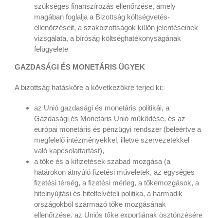
szükséges finanszírozás ellenőrzése, amely
magában foglalja a Bizottság költségvetés-
ellenőrzéseit, a szakbizottságok külön jelentéseinek
vizsgálata, a bíróság költséghatékonyságának
felügyelete
GAZDASÁGI ÉS MONETÁRIS ÜGYEK
A bizottság hatásköre a következőkre terjed ki:
az Unió gazdasági és monetáris politikái, a
Gazdasági és Monetáris Unió működése, és az
európai monetáris és pénzügyi rendszer (beleértve a
megfelelő intézményekkel, illetve szervezetekkel
való kapcsolattartást),
a tőke és a kifizetések szabad mozgása (a
határokon átnyúló fizetési műveletek, az egységes
fizetési térség, a fizetési mérleg, a tőkemozgások, a
hitelnyújtási és hitelfelvételi politika, a harmadik
országokból származó tőke mozgásának
ellenőrzése, az Uniós tőke exportjának ösztönzésére