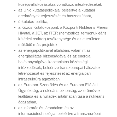
középvállalkozásokra vonatkozó intézkedéseket,
az Unió kutatáspolitikája, beleértve a kutatási
eredmények terjesztését és hasznosítását,
űrkutatás-politika,
a Közös Kutatóközpont, a Központi Nukleáris Mérési
Hivatal, a JET, az ITER (nemzetközi termonukleáris
kísérleti reaktor) tevékenysége és az e területen
működő más projektek,
az energiapolitikával általában, valamint az
energiaellátás biztonságával és az energia
hatékonyságával kapcsolatos közösségi
intézkedések, beleértve transzeurópai hálózatok
létrehozását és fejlesztését az energiaipari
infrastruktúra ágazatban,
az Euratom-Szerződés és az Euratom Ellátási
Ügynökség, a nukleáris biztonság, az erőművek
leállítása és a hulladék ártalmatlanítása a nukleáris
ágazatban,
az információs társadalom és az
információtechnológia, beleértve a transzeurópai