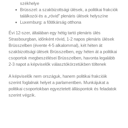
székhelye
Brüsszel: a szakbizottsági ülések, a politikai frakciók
találkozói és a „rövid” plenáris ülések helyszíne
Luxemburg: a főtitkárság otthona
Évi 12-szer, általában egy hétig tartó plenáris ülés
Strasbourgban, időnként rövid, 1-2 napos plenáris ülések
Brüsszelben (évente 4-5 alkalommal), két héten át
szakbizottsági ülések Brüsszelben, egy héten át a politikai
csoportok megbeszélései Brüsszelben, havonta legalább
2-3 napot a képviselők választókörzetükben töltenek
A képviselők nem országuk, hanem politikai frakcióik
szerint foglalnak helyet a parlamentben. Munkájukat a
politikai csoportokban egyeztetett álláspontok és feladatok
szerint végzik.