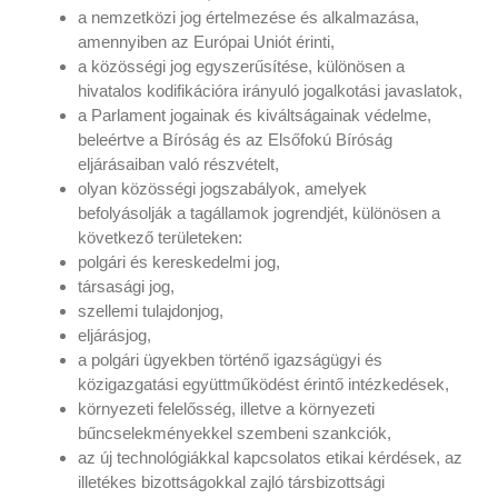
a nemzetközi jog értelmezése és alkalmazása,
amennyiben az Európai Uniót érinti,
a közösségi jog egyszerűsítése, különösen a
hivatalos kodifikációra irányuló jogalkotási javaslatok,
a Parlament jogainak és kiváltságainak védelme,
beleértve a Bíróság és az Elsőfokú Bíróság
eljárásaiban való részvételt,
olyan közösségi jogszabályok, amelyek
befolyásolják a tagállamok jogrendjét, különösen a
következő területeken:
polgári és kereskedelmi jog,
társasági jog,
szellemi tulajdonjog,
eljárásjog,
a polgári ügyekben történő igazságügyi és
közigazgatási együttműködést érintő intézkedések,
környezeti felelősség, illetve a környezeti
bűncselekményekkel szembeni szankciók,
az új technológiákkal kapcsolatos etikai kérdések, az
illetékes bizottságokkal zajló társbizottsági