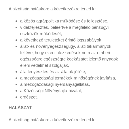
A bizottság hatásköre a következőkre terjed ki:
a közös agrárpolitika működése és fejlesztése,
vidékfejlesztés, beleértve a megfelelő pénzügyi
eszközök működését,
a következő területeket érintő jogszabályok:
állat- és növényegészségügy, állati takarmányok,
feltéve, hogy ezen intézkedések nem az emberi
egészségre egészségre kockázatot jelentő anyagok
elleni védelmet szolgálják,
állattenyésztés és az állatok jólléte,
a mezőgazdasági termékek minőségének javítása,
a mezőgazdasági nyersanyagellátás,
a Közösségi Növényfajta-hivatal,
erdészet.
HALÁSZAT
A bizottság hatásköre a következőkre terjed ki: