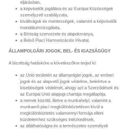
eljárásban,
a képviselők jogállása és az Európai Közösségek
személyzeti szabályzata,
kiváltságok és mentességek, valamint a képviselők
mandátumvizsgálata,
a Bíróság szervezete és alapokmánya,
a Belső Piaci Harmonizációs Hivatal.
ÁLLAMPOLGÁRI JOGOK, BEL- ÉS IGAZSÁGÜGY
A bizottság hatásköre a következőkre terjed ki:
az Unió területén az állampolgári jogok, az emberi
jogok és az alapvető jogok védelme, beleértve a
kisebbségek védelmét, ahogy azt a Szerződések és
az Európai Unió alapjogi chartája megállapítja,
a nemek közötti, illetve a munkahelyi, valamint a
munkaerő-piaci megkülönböztetésen kívül a
megkülönböztetés valamennyi formája elleni
küzdelemhez szükséges intézkedések,
az átláthatóságra és a természetes személyek