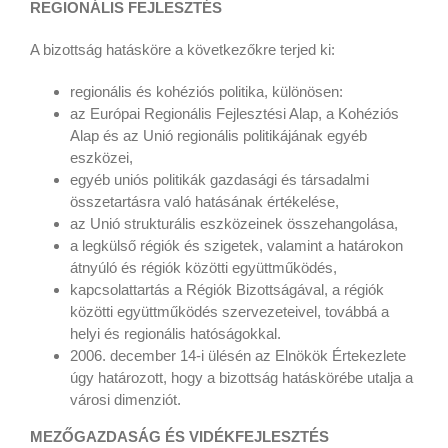
REGIONÁLIS FEJLESZTÉS
A bizottság hatásköre a következőkre terjed ki:
regionális és kohéziós politika, különösen:
az Európai Regionális Fejlesztési Alap, a Kohéziós
Alap és az Unió regionális politikájának egyéb
eszközei,
egyéb uniós politikák gazdasági és társadalmi
összetartásra való hatásának értékelése,
az Unió strukturális eszközeinek összehangolása,
a legkülső régiók és szigetek, valamint a határokon
átnyúló és régiók közötti együttműködés,
kapcsolattartás a Régiók Bizottságával, a régiók
közötti együttműködés szervezeteivel, továbbá a
helyi és regionális hatóságokkal.
2006. december 14-i ülésén az Elnökök Értekezlete
úgy határozott, hogy a bizottság hatáskörébe utalja a
városi dimenziót.
MEZŐGAZDASÁG ÉS VIDÉKFEJLESZTÉS