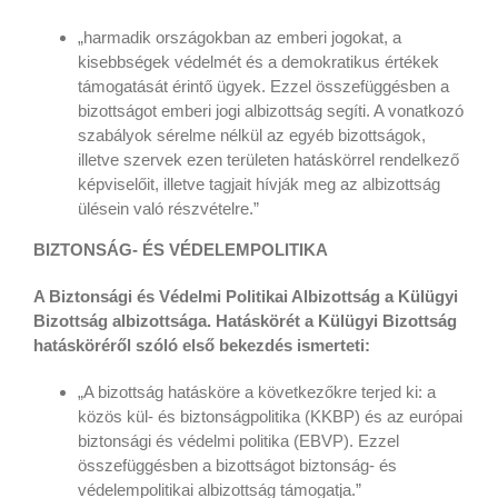
„harmadik országokban az emberi jogokat, a
kisebbségek védelmét és a demokratikus értékek
támogatását érintő ügyek. Ezzel összefüggésben a
bizottságot emberi jogi albizottság segíti. A vonatkozó
szabályok sérelme nélkül az egyéb bizottságok,
illetve szervek ezen területen hatáskörrel rendelkező
képviselőit, illetve tagjait hívják meg az albizottság
ülésein való részvételre.”
BIZTONSÁG- ÉS VÉDELEMPOLITIKA
A Biztonsági és Védelmi Politikai Albizottság a Külügyi
Bizottság albizottsága. Hatáskörét a Külügyi Bizottság
hatásköréről szóló első bekezdés ismerteti:
„A bizottság hatásköre a következőkre terjed ki: a
közös kül- és biztonságpolitika (KKBP) és az európai
biztonsági és védelmi politika (EBVP). Ezzel
összefüggésben a bizottságot biztonság- és
védelempolitikai albizottság támogatja.”