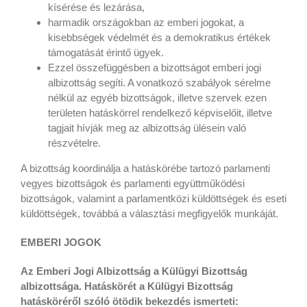
kísérése és lezárása,
harmadik országokban az emberi jogokat, a
kisebbségek védelmét és a demokratikus értékek
támogatását érintő ügyek.
Ezzel összefüggésben a bizottságot emberi jogi
albizottság segíti. A vonatkozó szabályok sérelme
nélkül az egyéb bizottságok, illetve szervek ezen
területen hatáskörrel rendelkező képviselőit, illetve
tagjait hívják meg az albizottság ülésein való
részvételre.
A bizottság koordinálja a hatáskörébe tartozó parlamenti
vegyes bizottságok és parlamenti együttműködési
bizottságok, valamint a parlamentközi küldöttségek és eseti
küldöttségek, továbbá a választási megfigyelők munkáját.
EMBERI JOGOK
Az Emberi Jogi Albizottság a Külügyi Bizottság
albizottsága. Hatáskörét a Külügyi Bizottság
hatásköréről szóló ötödik bekezdés ismerteti: