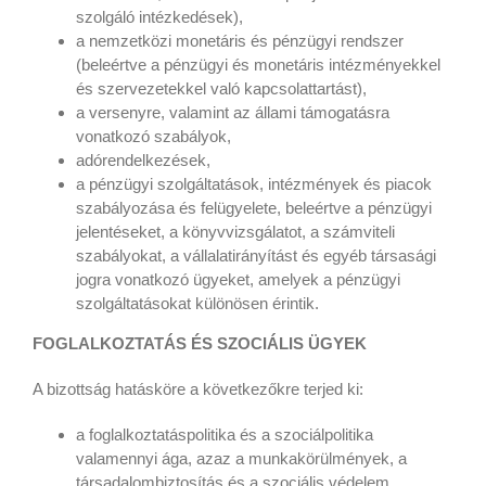
szolgáló intézkedések),
a nemzetközi monetáris és pénzügyi rendszer
(beleértve a pénzügyi és monetáris intézményekkel
és szervezetekkel való kapcsolattartást),
a versenyre, valamint az állami támogatásra
vonatkozó szabályok,
adórendelkezések,
a pénzügyi szolgáltatások, intézmények és piacok
szabályozása és felügyelete, beleértve a pénzügyi
jelentéseket, a könyvvizsgálatot, a számviteli
szabályokat, a vállalatirányítást és egyéb társasági
jogra vonatkozó ügyeket, amelyek a pénzügyi
szolgáltatásokat különösen érintik.
FOGLALKOZTATÁS ÉS SZOCIÁLIS ÜGYEK
A bizottság hatásköre a következőkre terjed ki:
a foglalkoztatáspolitika és a szociálpolitika
valamennyi ága, azaz a munkakörülmények, a
társadalombiztosítás és a szociális védelem,