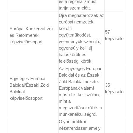
és a regionalizmust
tartja szem előtt.
Újra meghatározzák az
európai nemzetek
közötti
Európai Konzervatívok
57
együttműködést,
és Reformerek
képviselő
véleményük szerint új
képviselőcsoport
egyensúly kell, új
hatáskörök és
felelősségi körök.
Az Egységes Európai
Baloldal és az Északi
Egységes Európai
Zöld Baloldal nézete:
Baloldal/Északi Zöld
35
Európának valami
Baloldal
képviselő
másról is kell szólnia,
képviselőcsoport
mint a
megszorításokról és a
munkanélküliségről.
Olyan politikai
nézetrendszer, amely