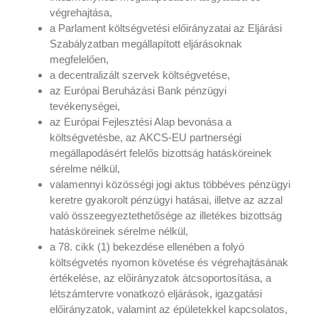
végrehajtása,
a Parlament költségvetési előirányzatai az Eljárási
Szabályzatban megállapított eljárásoknak
megfelelően,
a decentralizált szervek költségvetése,
az Európai Beruházási Bank pénzügyi
tevékenységei,
az Európai Fejlesztési Alap bevonása a
költségvetésbe, az AKCS-EU partnerségi
megállapodásért felelős bizottság hatásköreinek
sérelme nélkül,
valamennyi közösségi jogi aktus többéves pénzügyi
keretre gyakorolt pénzügyi hatásai, illetve az azzal
való összeegyeztethetősége az illetékes bizottság
hatásköreinek sérelme nélkül,
a 78. cikk (1) bekezdése ellenében a folyó
költségvetés nyomon követése és végrehajtásának
értékelése, az előirányzatok átcsoportosítása, a
létszámtervre vonatkozó eljárások, igazgatási
előirányzatok, valamint az épületekkel kapcsolatos,