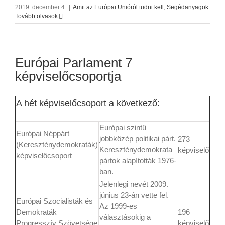
2019. december 4.
|
Amit az Európai Unióról tudni kell
,
Segédanyagok
Tovább olvasok
Európai Parlament 7
képviselőcsoportja
A hét képviselőcsoport a következő:
Európai szintű
Európai Néppárt
jobbközép politikai párt.
273
(Kereszténydemokraták)
Kereszténydemokrata
képviselő
képviselőcsoport
pártok alapították 1976-
ban.
Jelenlegi nevét 2009.
június 23-án vette fel.
Európai Szocialisták és
Az 1999-es
Demokraták
196
választásokig a
Progresszív Szövetsége
képviselő