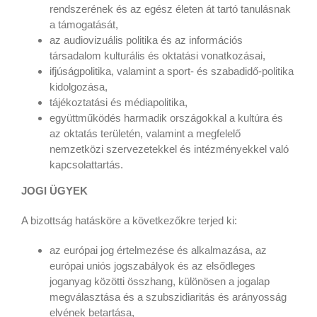
rendszerének és az egész életen át tartó tanulásnak
a támogatását,
az audiovizuális politika és az információs
társadalom kulturális és oktatási vonatkozásai,
ifjúságpolitika, valamint a sport- és szabadidő-politika
kidolgozása,
tájékoztatási és médiapolitika,
együttműködés harmadik országokkal a kultúra és
az oktatás területén, valamint a megfelelő
nemzetközi szervezetekkel és intézményekkel való
kapcsolattartás.
JOGI ÜGYEK
A bizottság hatásköre a következőkre terjed ki:
az európai jog értelmezése és alkalmazása, az
európai uniós jogszabályok és az elsődleges
joganyag közötti összhang, különösen a jogalap
megválasztása és a szubszidiaritás és arányosság
elvének betartása,