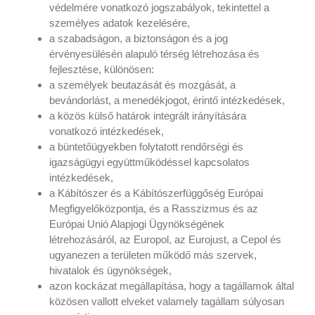
védelmére vonatkozó jogszabályok, tekintettel a
személyes adatok kezelésére,
a szabadságon, a biztonságon és a jog
érvényesülésén alapuló térség létrehozása és
fejlesztése, különösen:
a személyek beutazását és mozgását, a
bevándorlást, a menedékjogot, érintő intézkedések,
a közös külső határok integrált irányítására
vonatkozó intézkedések,
a büntetőügyekben folytatott rendőrségi és
igazságügyi együttműködéssel kapcsolatos
intézkedések,
a Kábítószer és a Kábítószerfüggőség Európai
Megfigyelőközpontja, és a Rasszizmus és az
Európai Unió Alapjogi Ügynökségének
létrehozásáról, az Europol, az Eurojust, a Cepol és
ugyanezen a területen működő más szervek,
hivatalok és ügynökségek,
azon kockázat megállapítása, hogy a tagállamok által
közösen vallott elveket valamely tagállam súlyosan