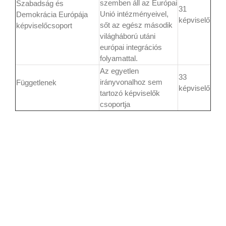
szemben áll az Európai
Szabadság és
31
Unió intézményeivel,
Demokrácia Európája
képviselő
sőt az egész második
képviselőcsoport
világháború utáni
európai integrációs
folyamattal.
Az egyetlen
33
irányvonalhoz sem
Függetlenek
képviselő
tartozó képviselők
csoportja