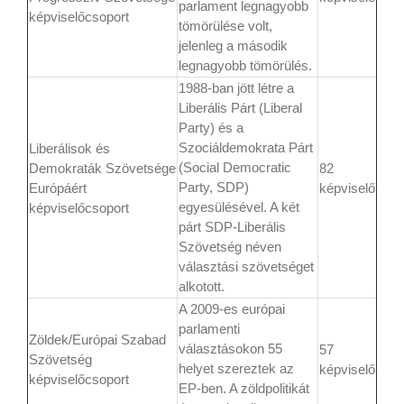
parlament legnagyobb
képviselőcsoport
tömörülése volt,
jelenleg a második
legnagyobb tömörülés.
1988-ban jött létre a
Liberális Párt (Liberal
Party) és a
Szociáldemokrata Párt
Liberálisok és
(Social Democratic
Demokraták Szövetsége
82
Party, SDP)
Európáért
képviselő
egyesülésével. A két
képviselőcsoport
párt SDP-Liberális
Szövetség néven
választási szövetséget
alkotott.
A 2009-es európai
parlamenti
Zöldek/Európai Szabad
választásokon 55
57
Szövetség
helyet szereztek az
képviselő
képviselőcsoport
EP-ben. A zöldpolitikát