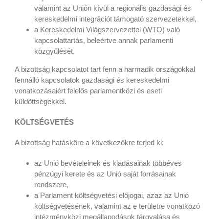
valamint az Unión kívül a regionális gazdasági és
kereskedelmi integrációt támogató szervezetekkel,
a Kereskedelmi Világszervezettel (WTO) való
kapcsolattartás, beleértve annak parlamenti
közgyűlését.
A bizottság kapcsolatot tart fenn a harmadik országokkal
fennálló kapcsolatok gazdasági és kereskedelmi
vonatkozásaiért felelős parlamentközi és eseti
küldöttségekkel.
KÖLTSÉGVETÉS
A bizottság hatásköre a következőkre terjed ki:
az Unió bevételeinek és kiadásainak többéves
pénzügyi kerete és az Unió saját forrásainak
rendszere,
a Parlament költségvetési előjogai, azaz az Unió
költségvetésének, valamint az e területre vonatkozó
intézményközi megállapodások tárgyalása és