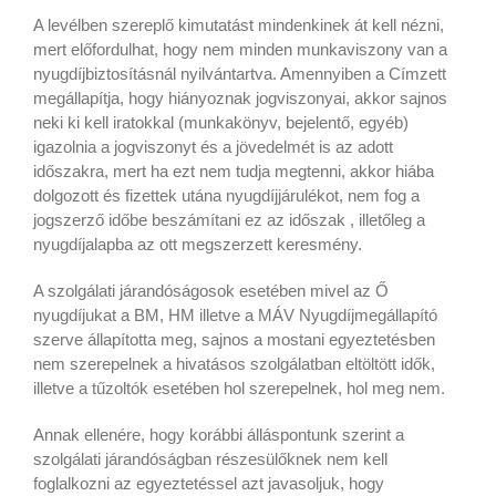
A levélben szereplő kimutatást mindenkinek át kell nézni,
mert előfordulhat, hogy nem minden munkaviszony van a
nyugdíjbiztosításnál nyilvántartva. Amennyiben a Címzett
megállapítja, hogy hiányoznak jogviszonyai, akkor sajnos
neki ki kell iratokkal (munkakönyv, bejelentő, egyéb)
igazolnia a jogviszonyt és a jövedelmét is az adott
időszakra, mert ha ezt nem tudja megtenni, akkor hiába
dolgozott és fizettek utána nyugdíjjárulékot, nem fog a
jogszerző időbe beszámítani ez az időszak , illetőleg a
nyugdíjalapba az ott megszerzett keresmény.
A szolgálati járandóságosok esetében mivel az Ő
nyugdíjukat a BM, HM illetve a MÁV Nyugdíjmegállapító
szerve állapította meg, sajnos a mostani egyeztetésben
nem szerepelnek a hivatásos szolgálatban eltöltött idők,
illetve a tűzoltók esetében hol szerepelnek, hol meg nem.
Annak ellenére, hogy korábbi álláspontunk szerint a
szolgálati járandóságban részesülőknek nem kell
foglalkozni az egyeztetéssel azt javasoljuk, hogy