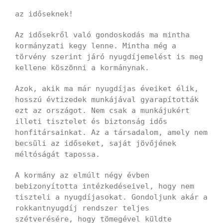
az időseknek!
Az idősekről való gondoskodás ma mintha
kormányzati kegy lenne. Mintha még a
törvény szerint járó nyugdíjemelést is meg
kellene köszönni a kormánynak.
Azok, akik ma már nyugdíjas éveiket élik,
hosszú évtizedek munkájával gyarapították
ezt az országot. Nem csak a munkájukért
illeti tisztelet és biztonság idős
honfitársainkat. Az a társadalom, amely nem
becsüli az időseket, saját jövőjének
méltóságát tapossa.
A kormány az elmúlt négy évben
bebizonyította intézkedéseivel, hogy nem
tiszteli a nyugdíjasokat. Gondoljunk akár a
rokkantnyugdíj rendszer teljes
szétverésére, hogy tömegével küldte