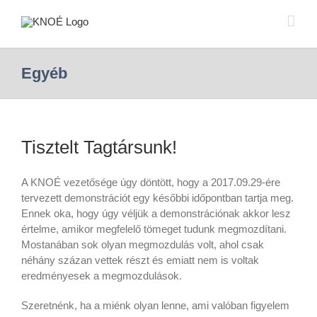
Egyéb
Tisztelt Tagtársunk!
A KNOÉ vezetősége úgy döntött, hogy a 2017.09.29-ére
tervezett demonstrációt egy későbbi időpontban tartja meg.
Ennek oka, hogy úgy véljük a demonstrációnak akkor lesz
értelme, amikor megfelelő tömeget tudunk megmozdítani.
Mostanában sok olyan megmozdulás volt, ahol csak
néhány százan vettek részt és emiatt nem is voltak
eredményesek a megmozdulások.
Szeretnénk, ha a miénk olyan lenne, ami valóban figyelem