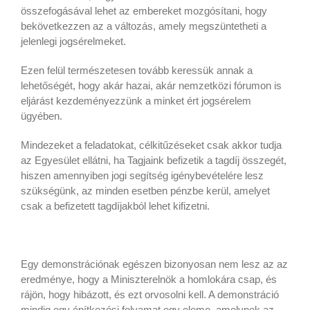
összefogásával lehet az embereket mozgósítani, hogy
bekövetkezzen az a változás, amely megszüntetheti a
jelenlegi jogsérelmeket.
Ezen felül természetesen tovább keressük annak a
lehetőségét, hogy akár hazai, akár nemzetközi fórumon is
eljárást kezdeményezzünk a minket ért jogsérelem
ügyében.
Mindezeket a feladatokat, célkitűzéseket csak akkor tudja
az Egyesület ellátni, ha Tagjaink befizetik a tagdíj összegét,
hiszen amennyiben jogi segítség igénybevételére lesz
szükségünk, az minden esetben pénzbe kerül, amelyet
csak a befizetett tagdíjakból lehet kifizetni.
Egy demonstrációnak egészen bizonyosan nem lesz az az
eredménye, hogy a Miniszterelnök a homlokára csap, és
rájön, hogy hibázott, és ezt orvosolni kell. A demonstráció
mindig egy építkezési folyamat egy eleme, amelynek az