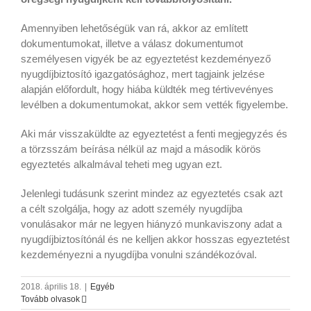
Amennyiben lehetőségük van rá, akkor az említett
dokumentumokat, illetve a válasz dokumentumot
személyesen vigyék be az egyeztetést kezdeményező
nyugdíjbiztosító igazgatósághoz, mert tagjaink jelzése
alapján előfordult, hogy hiába küldték meg tértivevényes
levélben a dokumentumokat, akkor sem vették figyelembe.
Aki már visszaküldte az egyeztetést a fenti megjegyzés és
a törzsszám beírása nélkül az majd a második körös
egyeztetés alkalmával teheti meg ugyan ezt.
Jelenlegi tudásunk szerint mindez az egyeztetés csak azt
a célt szolgálja, hogy az adott személy nyugdíjba
vonulásakor már ne legyen hiányzó munkaviszony adat a
nyugdíjbiztosítónál és ne kelljen akkor hosszas egyeztetést
kezdeményezni a nyugdíjba vonulni szándékozóval.
2018. április 18.
|
Egyéb
Tovább olvasok