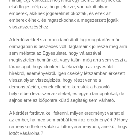
elsődleges célja az, hogy jelezze, vannak itt olyan
emberek, akiknek jogsérelmet okoztak, és ezek az
emberek élnek, és ragaszkodnak a megszerzett jogaik
visszaszerzéséhez.
A kérdőívekkel szemben tanúsított tagi magatartás már
önmagában is beszédes volt, tagtársaink jó része még arra
sem méltatta az Egyesületet, hogy válaszával
megtiszteljen bennünket, vagy talán, még arra sem veszi a
fáradságot, hogy időnként tájékozódjon az egyesületi
hírekről, eseményekről. Igen csekély létszámban érkezett
vissza olyan visszajelzés, hogy részt venne a
demonstráción, ennek ellenére kerestük a hasonló
helyzetben lévő szervezeteket, és egyéb támogatókat, de
sajnos erre az időpontra külső segítség sem várható.
A kérdést fordítva kell feltenni, milyen eredményt várhat el
az ember, ha meg sem próbál tenni az eredményért ? Hogy
reménykedhetne valaki a lottónyereményben, anélkül, hogy
lottót vásárolna ?