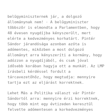
belügyminiszternek jár, a dolgozó
állománynak nem! - A belügyminiszter
többször is elmondta a Parlamentben, hogy
48 évesen nyugdíjba kényszerült, mert
elérte a kedvezményes korhatárt. Pintér
Sándor járandósága azonban azóta is
adómentes, miközben a most dolgozó
állományt arra kényszeríti a kormány, hogy
adózzon a nyugdíjából, és csak jóval
idősebb korában hagyja ott a munkát. Az LMP
írásbeli kérdéssel fordult a
tárcavezetőhöz, hogy megtudja: mennyire
tartja ezt az eljárást korrektnek.
Lehet Más a Politika választ vár Pintér
Sándortól arra: mennyire érzi korrektnek,
hogy több mint egy évtizeden keresztül
felvette adómentesen a korkedvezményes