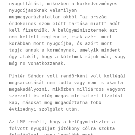
nyugellátást, miközben a korkedvezményes
nyugdíjasoknak valamilyen
megmagyarázhatatlan okból "az ország
érdekeinek szem előtt tartása miatt" adót
kell fizetniük. A belügyminiszternek ezt
nem kellett megtennie, csak azért mert
korábban ment nyugdíjba, és azért mert
tagja annak a kormánynak, amelyik mindent
úgy alakít, hogy a kötelmek rájuk már, vagy
még ne vonatkozzanak.
Pintér Sándor volt rendőrként volt kollégái
megsarcolását nem tudta vagy nem is akarta
megakadályozni, miközben milliárdos vagyont
szerzett és elég magas miniszteri fizetést
kap, másokat meg megadóztatna több
évtizednyi szolgálat után.
Az LMP reméli, hogy a belügyminiszter a
felvett nyugdíjat jótékony célra szokta