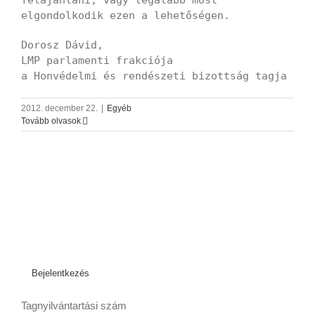
felajánlani, vagy legalább most
elgondolkodik ezen a lehetőségen.
Dorosz Dávid,
LMP parlamenti frakciója
a Honvédelmi és rendészeti bizottság tagja
2012. december 22.
|
Egyéb
Tovább olvasok
Bejelentkezés
Tagnyilvántartási szám