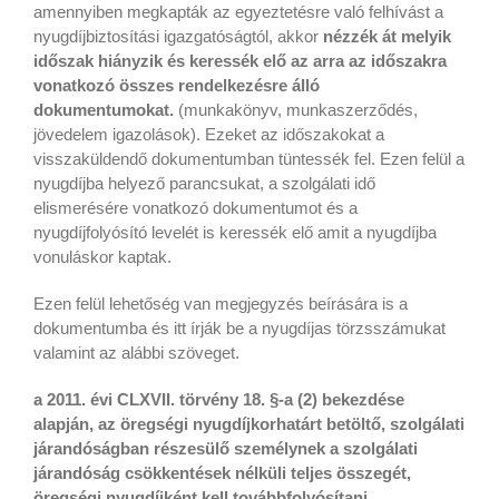
amennyiben megkapták az egyeztetésre való felhívást a
nyugdíjbiztosítási igazgatóságtól, akkor
nézzék át melyik
időszak hiányzik és keressék elő az arra az időszakra
vonatkozó összes rendelkezésre álló
dokumentumokat.
(munkakönyv, munkaszerződés,
jövedelem igazolások). Ezeket az időszakokat a
visszaküldendő dokumentumban tüntessék fel. Ezen felül a
nyugdíjba helyező parancsukat, a szolgálati idő
elismerésére vonatkozó dokumentumot és a
nyugdíjfolyósító levelét is keressék elő amit a nyugdíjba
vonuláskor kaptak.
Ezen felül lehetőség van megjegyzés beírására is a
dokumentumba és itt írják be a nyugdíjas törzsszámukat
valamint az alábbi szöveget.
a 2011. évi CLXVII. törvény 18. §-a (2) bekezdése
alapján, az öregségi nyugdíjkorhatárt betöltő, szolgálati
járandóságban részesülő személynek a szolgálati
járandóság csökkentések nélküli teljes összegét,
öregségi nyugdíjként kell továbbfolyósítani.