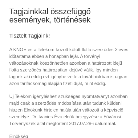
Tagjainkkal összefüggő
események, történések
Tisztelt Tagjaink!
A KNOÉ és a Telekom között kötött flotta szerződés 2 éves
időtartama ebben a hónapban lejár. A törvényi
változásoknak köszönhetően azonban a határozott idejű
flotta szerződés határozatlan idejűvé válik, így minden
tagunk aki eddig ezt igénybe vette a továbbiakban is ugyan
azon tarifacsomag alapján fizeti díját, mint eddig.
Új Telekom igényléshez szükséges nyomtatványt azonban
majd csak a szerződés módosítása után tudunk küldeni,
hiszen Elnökünk hirtelen halála után változott a képviselő
személye. Dr. Ivanics Éva elnök bejegyzése a Fővárosi
Törvényszék által megtörtént 2017.07.28-i dátummal.
Elnökség