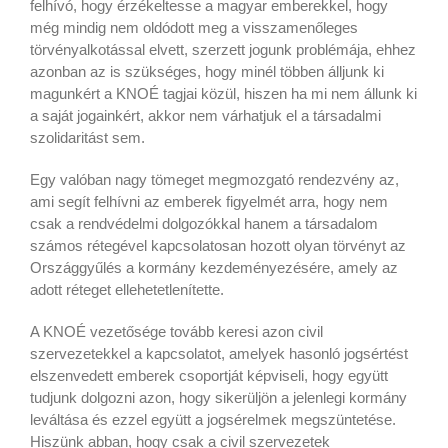
felhívó, hogy érzékeltesse a magyar emberekkel, hogy
még mindig nem oldódott meg a visszamenőleges
törvényalkotással elvett, szerzett jogunk problémája, ehhez
azonban az is szükséges, hogy minél többen álljunk ki
magunkért a KNOÉ tagjai közül, hiszen ha mi nem állunk ki
a saját jogainkért, akkor nem várhatjuk el a társadalmi
szolidaritást sem.
Egy valóban nagy tömeget megmozgató rendezvény az,
ami segít felhívni az emberek figyelmét arra, hogy nem
csak a rendvédelmi dolgozókkal hanem a társadalom
számos rétegével kapcsolatosan hozott olyan törvényt az
Országgyűlés a kormány kezdeményezésére, amely az
adott réteget ellehetetlenítette.
A KNOÉ vezetősége tovább keresi azon civil
szervezetekkel a kapcsolatot, amelyek hasonló jogsértést
elszenvedett emberek csoportját képviseli, hogy együtt
tudjunk dolgozni azon, hogy sikerüljön a jelenlegi kormány
leváltása és ezzel együtt a jogsérelmek megszüntetése.
Hiszünk abban, hogy csak a civil szervezetek