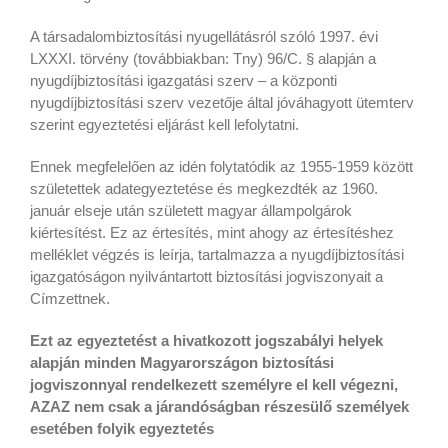
A társadalombiztosítási nyugellátásról szóló 1997. évi
LXXXI. törvény (továbbiakban: Tny) 96/C. § alapján a
nyugdíjbiztosítási igazgatási szerv – a központi
nyugdíjbiztosítási szerv vezetője által jóváhagyott ütemterv
szerint egyeztetési eljárást kell lefolytatni.
Ennek megfelelően az idén folytatódik az 1955-1959 között
születettek adategyeztetése és megkezdték az 1960.
január elseje után született magyar állampolgárok
kiértesítést. Ez az értesítés, mint ahogy az értesítéshez
melléklet végzés is leírja, tartalmazza a nyugdíjbiztosítási
igazgatóságon nyilvántartott biztosítási jogviszonyait a
Címzettnek.
Ezt az egyeztetést a hivatkozott jogszabályi helyek
alapján minden Magyarországon biztosítási
jogviszonnyal rendelkezett személyre el kell végezni,
AZAZ nem csak a járandóságban részesülő személyek
esetében folyik egyeztetés