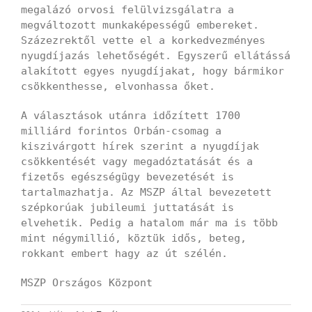
megalázó orvosi felülvizsgálatra a
megváltozott munkaképességű embereket.
Százezrektől vette el a korkedvezményes
nyugdíjazás lehetőségét. Egyszerű ellátássá
alakított egyes nyugdíjakat, hogy bármikor
csökkenthesse, elvonhassa őket.
A választások utánra időzített 1700
milliárd forintos Orbán-csomag a
kiszivárgott hírek szerint a nyugdíjak
csökkentését vagy megadóztatását és a
fizetős egészségügy bevezetését is
tartalmazhatja. Az MSZP által bevezetett
szépkorúak jubileumi juttatását is
elvehetik. Pedig a hatalom már ma is több
mint négymillió, köztük idős, beteg,
rokkant embert hagy az út szélén.
MSZP Országos Központ