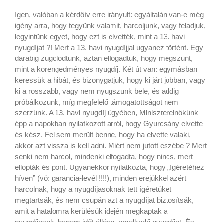
Igen, valóban a kérdőív erre irányult: egyáltalán van-e még
igény arra, hogy tegyünk valamit, harcoljunk, vagy feladjuk,
legyintünk egyet, hogy ezt is elvették, mint a 13. havi
nyugdíjat ?! Mert a 13. havi nyugdíjjal ugyanez történt. Egy
darabig zúgolódtunk, aztán elfogadtuk, hogy megszűnt,
mint a korengedményes nyugdíj. Két út van: egymásban
keressük a hibát, és bizonygatjuk, hogy ki járt jobban, vagy
ki a rosszabb, vagy nem nyugszunk bele, és addig
próbálkozunk, míg megfelelő támogatottságot nem
szerzünk. A 13. havi nyugdíj ügyében, Miniszterelnökünk
épp a napokban nyilatkozott arról, hogy Gyurcsány elvette
és kész. Fel sem merült benne, hogy ha elvette valaki,
akkor azt vissza is kell adni. Miért nem jutott eszébe ? Mert
senki nem harcol, mindenki elfogadta, hogy nincs, mert
ellopták és pont. Ugyanekkor nyilatkozta, hogy „ígéretéhez
híven” (vö: garancia-levél !!!!), minden erejükkel azért
harcolnak, hogy a nyugdíjasoknak tett ígéretüket
megtartsák, és nem csupán azt a nyugdíjat biztosítsák,
amit a hatalomra kerülésük idején megkaptak a
nyugdíjasok, hanem időt állóan, emelkedő nyugdíjat. És