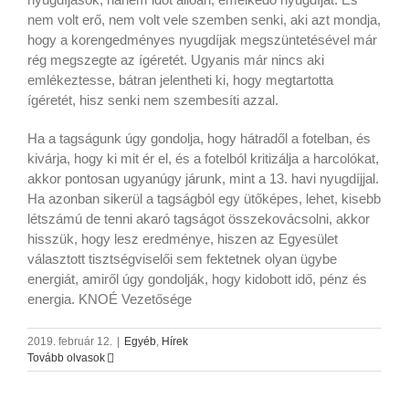
nem volt erő, nem volt vele szemben senki, aki azt mondja,
hogy a korengedményes nyugdíjak megszüntetésével már
rég megszegte az ígéretét. Ugyanis már nincs aki
emlékeztesse, bátran jelentheti ki, hogy megtartotta
ígéretét, hisz senki nem szembesíti azzal.
Ha a tagságunk úgy gondolja, hogy hátradől a fotelban, és
kivárja, hogy ki mit ér el, és a fotelból kritizálja a harcolókat,
akkor pontosan ugyanúgy járunk, mint a 13. havi nyugdíjjal.
Ha azonban sikerül a tagságból egy ütőképes, lehet, kisebb
létszámú de tenni akaró tagságot összekovácsolni, akkor
hisszük, hogy lesz eredménye, hiszen az Egyesület
választott tisztségviselői sem fektetnek olyan ügybe
energiát, amiről úgy gondolják, hogy kidobott idő, pénz és
energia. KNOÉ Vezetősége
2019. február 12.
|
Egyéb
,
Hírek
Tovább olvasok