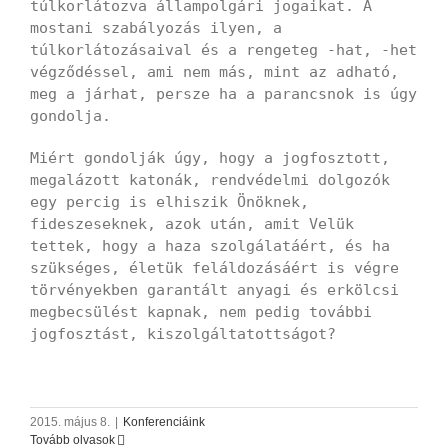
túlkorlátozva állampolgári jogaikat. A
mostani szabályozás ilyen, a
túlkorlátozásaival és a rengeteg -hat, -het
végződéssel, ami nem más, mint az adható,
meg a járhat, persze ha a parancsnok is úgy
gondolja.
Miért gondolják úgy, hogy a jogfosztott,
megalázott katonák, rendvédelmi dolgozók
egy percig is elhiszik Önöknek,
fideszeseknek, azok után, amit Velük
tettek, hogy a haza szolgálatáért, és ha
szükséges, életük feláldozásáért is végre
törvényekben garantált anyagi és erkölcsi
megbecsülést kapnak, nem pedig további
jogfosztást, kiszolgáltatottságot?
2015. május 8.
|
Konferenciáink
Tovább olvasok