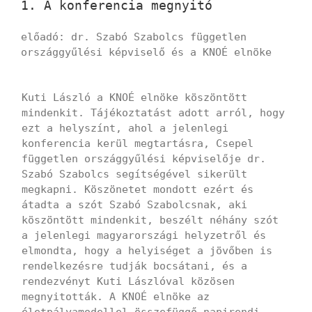
1. A konferencia megnyitó
előadó: dr. Szabó Szabolcs független
országgyűlési képviselő és a KNOÉ elnöke
Kuti László a KNOÉ elnöke köszöntött
mindenkit. Tájékoztatást adott arról, hogy
ezt a helyszínt, ahol a jelenlegi
konferencia kerül megtartásra, Csepel
független országgyűlési képviselője dr.
Szabó Szabolcs segítségével sikerült
megkapni. Köszönetet mondott ezért és
átadta a szót Szabó Szabolcsnak, aki
köszöntött mindenkit, beszélt néhány szót
a jelenlegi magyarországi helyzetről és
elmondta, hogy a helyiséget a jövőben is
rendelkezésre tudják bocsátani, és a
rendezvényt Kuti Lászlóval közösen
megnyitották. A KNOÉ elnöke az
életpályamodellel összefüggő napirendi