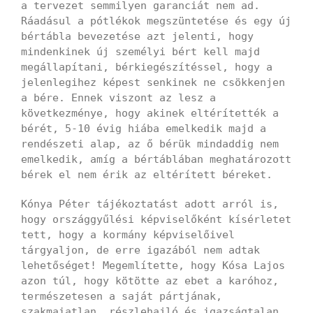
a tervezet semmilyen garanciát nem ad.
Ráadásul a pótlékok megszüntetése és egy új
bértábla bevezetése azt jelenti, hogy
mindenkinek új személyi bért kell majd
megállapítani, bérkiegészítéssel, hogy a
jelenlegihez képest senkinek ne csökkenjen
a bére. Ennek viszont az lesz a
következménye, hogy akinek eltérítették a
bérét, 5-10 évig hiába emelkedik majd a
rendészeti alap, az ő bérük mindaddig nem
emelkedik, amíg a bértáblában meghatározott
bérek el nem érik az eltérített béreket.
Kónya Péter tájékoztatást adott arról is,
hogy országgyűlési képviselőként kísérletet
tett, hogy a kormány képviselőivel
tárgyaljon, de erre igazából nem adtak
lehetőséget! Megemlítette, hogy Kósa Lajos
azon túl, hogy kötötte az ebet a karóhoz,
természetesen a saját pártjának,
szakmaiatlan, részlehajló és igazságtalan