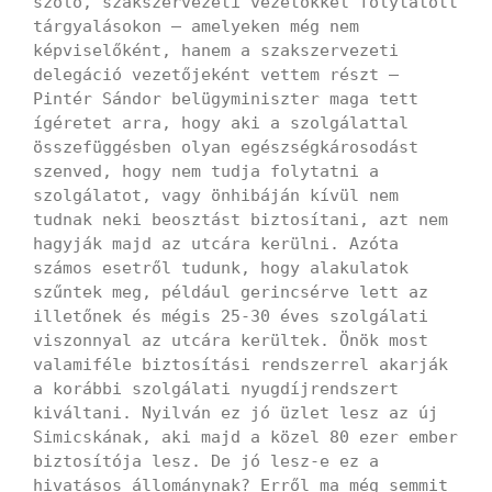
szóló, szakszervezeti vezetőkkel folytatott
tárgyalásokon – amelyeken még nem
képviselőként, hanem a szakszervezeti
delegáció vezetőjeként vettem részt –
Pintér Sándor belügyminiszter maga tett
ígéretet arra, hogy aki a szolgálattal
összefüggésben olyan egészségkárosodást
szenved, hogy nem tudja folytatni a
szolgálatot, vagy önhibáján kívül nem
tudnak neki beosztást biztosítani, azt nem
hagyják majd az utcára kerülni. Azóta
számos esetről tudunk, hogy alakulatok
szűntek meg, például gerincsérve lett az
illetőnek és mégis 25-30 éves szolgálati
viszonnyal az utcára kerültek. Önök most
valamiféle biztosítási rendszerrel akarják
a korábbi szolgálati nyugdíjrendszert
kiváltani. Nyilván ez jó üzlet lesz az új
Simicskának, aki majd a közel 80 ezer ember
biztosítója lesz. De jó lesz-e ez a
hivatásos állománynak? Erről ma még semmit