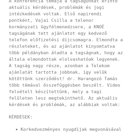
A konferencia témája a tagságunkat érintő
aktuális kérdések, problémák és jogi
intézkedések voltak. Első napirendi
pontként, Vajai Csilla a telenor
kormányzati ügyfélmenedzsere, a KNOÉ
tagságának tett ajánlatot egy kedvező
telefon előfizetési díjcsomagra. Elmondta a
részleteket, és az ajánlatot kinyomtatva
több példányban átadta a tagságnak, hogy az
általa elmondottak elolvashatóak legyenek.
A tagság nagy része, azonban a Telekom
ajánlatát tartotta jobbnak, így velük
kötöttünk szerződést! dr. Harangozó Tamás
több témával összefüggésben beszélt. Video
felvételt készítettünk, mely a tagi
felületen lesz megtekinthető. Az aktuális
kérdések és problémák, az alábbiak voltak:
KÉRDÉSEK:
Korkedvezményes nyugdíjak megvonásával