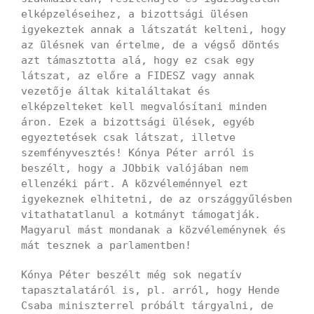
elképzeléseihez, a bizottsági ülésen
igyekeztek annak a látszatát kelteni, hogy
az ülésnek van értelme, de a végső döntés
azt támasztotta alá, hogy ez csak egy
látszat, az előre a FIDESZ vagy annak
vezetője áltak kitaláltakat és
elképzelteket kell megvalósítani minden
áron. Ezek a bizottsági ülések, egyéb
egyeztetések csak látszat, illetve
szemfényvesztés! Kónya Péter arról is
beszélt, hogy a JObbik valójában nem
ellenzéki párt. A közvéleménnyel ezt
igyekeznek elhitetni, de az országgyűlésben
vitathatatlanul a kotmányt támogatják.
Magyarul mást mondanak a közvéleménynek és
mát tesznek a parlamentben!
Kónya Péter beszélt még sok negatív
tapasztalatáról is, pl. arról, hogy Hende
Csaba miniszterrel próbált tárgyalni, de