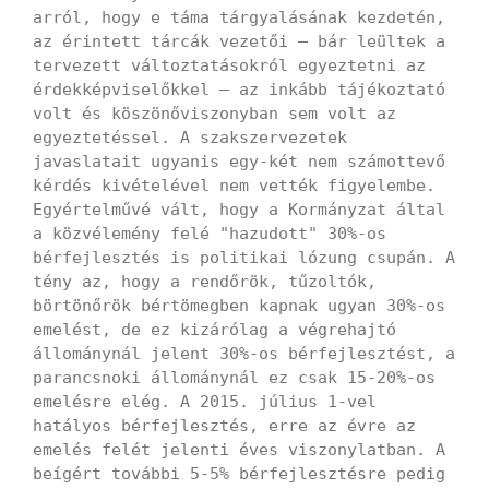
arról, hogy e táma tárgyalásának kezdetén,
az érintett tárcák vezetői – bár leültek a
tervezett változtatásokról egyeztetni az
érdekképviselőkkel – az inkább tájékoztató
volt és köszönőviszonyban sem volt az
egyeztetéssel. A szakszervezetek
javaslatait ugyanis egy-két nem számottevő
kérdés kivételével nem vették figyelembe.
Egyértelművé vált, hogy a Kormányzat által
a közvélemény felé "hazudott" 30%-os
bérfejlesztés is politikai lózung csupán. A
tény az, hogy a rendőrök, tűzoltók,
börtönőrök bértömegben kapnak ugyan 30%-os
emelést, de ez kizárólag a végrehajtó
állománynál jelent 30%-os bérfejlesztést, a
parancsnoki állománynál ez csak 15-20%-os
emelésre elég. A 2015. július 1-vel
hatályos bérfejlesztés, erre az évre az
emelés felét jelenti éves viszonylatban. A
beígért további 5-5% bérfejlesztésre pedig