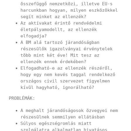
összefüggő nemzetközi, illetve EU-s
harcunkban hogyan, milyen eszközökkel
segít minket az ellenzék?
Az aktívakat érintő rendvédelmi
életpályamodellt, az ellenzék
elfogadja?
A BM alá tartozó járandóságban
részesülők igazolványai érvénytelek
több mint két éve! Mit tesz az
ellenzék ennek érdekében?
Elfogadható-e az ellenzék részéről,
hogy egy nem kevés taggal rendelkező
országos civil szervezet figyelmen
kívül hagyható, ignorálható?
PROBLÉMÁK:
A meghalt járandóságosok özvegyei nem
részesülnek semmilyen ellátásban
Súlyos egészségromlás miatt
szolgálatra alkalmatlan hivatásos