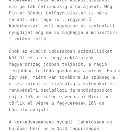
embereket, akik életük kockáztatásával
szolgálták évtizedekig a hazájukat. Még
Pintér Sándor belügyminiszter is néma
maradt, aki maga is ,,ingyenélő
kádárhuszár” volt egykoron és szolgálati
nyugdíjat még ma is megkapja a miniszteri
fizetése mellé.
Önök az elmúlt időszakban százmilliókat
költöttek arra, hogy reklámozzák:
Magyarország jobban teljesít, a régió
legjobban fejlődő gazdasága a miénk. Ha ez
így van, miért van továbbra is szükség a
diszkriminatív, kizárólag a katonákat és
rendvédelmi szolgálati járandóságosokat
sújtó 16%-os külön elvonásra? Miért nem
törlik el végre a fegyveresek 16%-os
büntető adóját?
A korkedvezményes nyugdíj lehetősége az
Európai Unió és a NATO tagországok