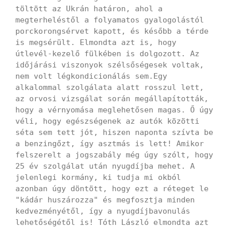
töltött az Ukrán határon, ahol a
megterheléstől a folyamatos gyalogolástól
porckorongsérvet kapott, és később a térde
is megsérült. Elmondta azt is, hogy
útlevél-kezelő fülkében is dolgozott. Az
időjárási viszonyok szélsőségesek voltak,
nem volt légkondicionálás sem.Egy
alkalommal szolgálata alatt rosszul lett,
az orvosi vizsgálat során megállapították,
hogy a vérnyomása meglehetősen magas. Ő úgy
véli, hogy egészségenek az autók közötti
séta sem tett jót, hiszen naponta szívta be
a benzingőzt, így asztmás is lett! Amikor
felszerelt a jogszabály még úgy szólt, hogy
25 év szolgálat után nyugdíjba mehet. A
jelenlegi kormány, ki tudja mi okból
azonban úgy döntött, hogy ezt a réteget le
"kádár huszározza" és megfosztja minden
kedvezményétől, így a nyugdíjbavonulás
lehetőségétől is! Tóth László elmondta azt