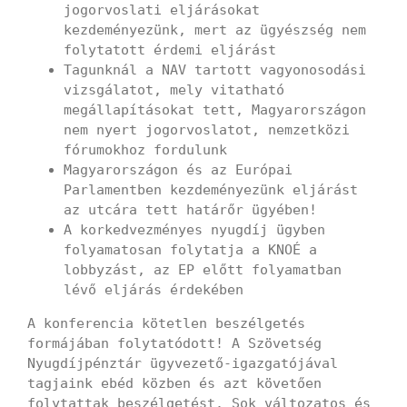
jogorvoslati eljárásokat
kezdeményezünk, mert az ügyészség nem
folytatott érdemi eljárást
Tagunknál a NAV tartott vagyonosodási
vizsgálatot, mely vitatható
megállapításokat tett, Magyarországon
nem nyert jogorvoslatot, nemzetközi
fórumokhoz fordulunk
Magyarországon és az Európai
Parlamentben kezdeményezünk eljárást
az utcára tett határőr ügyében!
A korkedvezményes nyugdíj ügyben
folyamatosan folytatja a KNOÉ a
lobbyzást, az EP előtt folyamatban
lévő eljárás érdekében
A konferencia kötetlen beszélgetés
formájában folytatódott! A Szövetség
Nyugdíjpénztár ügyvezető-igazgatójával
tagjaink ebéd közben és azt követően
folytattak beszélgetést. Sok változatos és