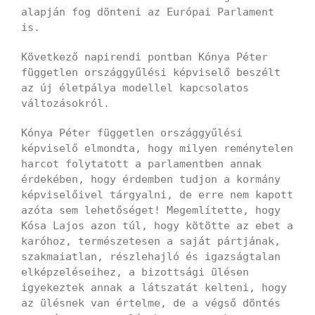
alapján fog dönteni az Európai Parlament
is.
Következő napirendi pontban Kónya Péter
független országgyűlési képviselő beszélt
az új életpálya modellel kapcsolatos
változásokról.
Kónya Péter független országgyűlési
képviselő elmondta, hogy milyen reménytelen
harcot folytatott a parlamentben annak
érdekében, hogy érdemben tudjon a kormány
képviselőivel tárgyalni, de erre nem kapott
azóta sem lehetőséget! Megemlítette, hogy
Kósa Lajos azon túl, hogy kötötte az ebet a
karóhoz, természetesen a saját pártjának,
szakmaiatlan, részlehajló és igazságtalan
elképzeléseihez, a bizottsági ülésen
igyekeztek annak a látszatát kelteni, hogy
az ülésnek van értelme, de a végső döntés