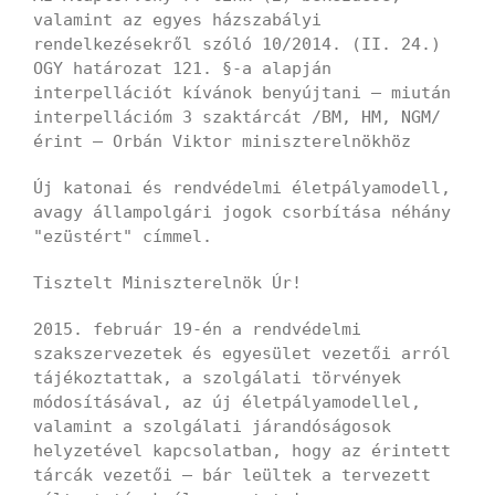
valamint az egyes házszabályi
rendelkezésekről szóló 10/2014. (II. 24.)
OGY határozat 121. §-a alapján
interpellációt kívánok benyújtani – miután
interpellációm 3 szaktárcát /BM, HM, NGM/
érint – Orbán Viktor miniszterelnökhöz
Új katonai és rendvédelmi életpályamodell,
avagy állampolgári jogok csorbítása néhány
"ezüstért" címmel.
Tisztelt Miniszterelnök Úr!
2015. február 19-én a rendvédelmi
szakszervezetek és egyesület vezetői arról
tájékoztattak, a szolgálati törvények
módosításával, az új életpályamodellel,
valamint a szolgálati járandóságosok
helyzetével kapcsolatban, hogy az érintett
tárcák vezetői – bár leültek a tervezett