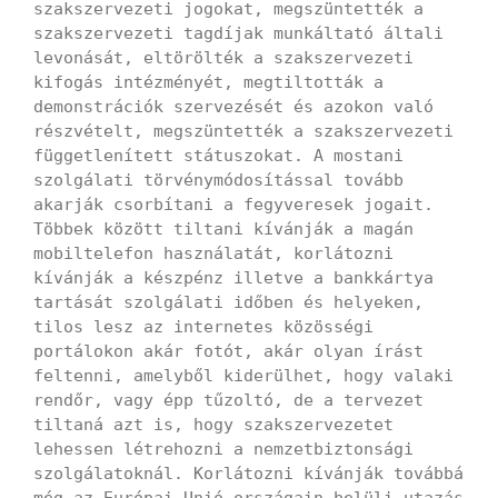
szakszervezeti jogokat, megszüntették a
szakszervezeti tagdíjak munkáltató általi
levonását, eltörölték a szakszervezeti
kifogás intézményét, megtiltották a
demonstrációk szervezését és azokon való
részvételt, megszüntették a szakszervezeti
függetlenített státuszokat. A mostani
szolgálati törvénymódosítással tovább
akarják csorbítani a fegyveresek jogait.
Többek között tiltani kívánják a magán
mobiltelefon használatát, korlátozni
kívánják a készpénz illetve a bankkártya
tartását szolgálati időben és helyeken,
tilos lesz az internetes közösségi
portálokon akár fotót, akár olyan írást
feltenni, amelyből kiderülhet, hogy valaki
rendőr, vagy épp tűzoltó, de a tervezet
tiltaná azt is, hogy szakszervezetet
lehessen létrehozni a nemzetbiztonsági
szolgálatoknál. Korlátozni kívánják továbbá