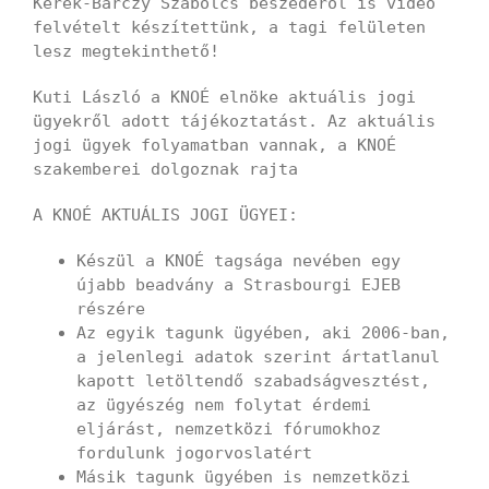
Kerék-Bárczy Szabolcs beszédéről is video
felvételt készítettünk, a tagi felületen
lesz megtekinthető!
Kuti László a KNOÉ elnöke aktuális jogi
ügyekről adott tájékoztatást. Az aktuális
jogi ügyek folyamatban vannak, a KNOÉ
szakemberei dolgoznak rajta
A KNOÉ AKTUÁLIS JOGI ÜGYEI:
Készül a KNOÉ tagsága nevében egy
újabb beadvány a Strasbourgi EJEB
részére
Az egyik tagunk ügyében, aki 2006-ban,
a jelenlegi adatok szerint ártatlanul
kapott letöltendő szabadságvesztést,
az ügyészég nem folytat érdemi
eljárást, nemzetközi fórumokhoz
fordulunk jogorvoslatért
Másik tagunk ügyében is nemzetközi