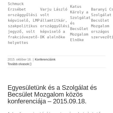
Schmuck
Katus
Erzsébet
Varju László
Baranyi C
Károly a
országgyűlési
volt
Szolgálat
Szolgálat
képviselő, LMP
államtitkár,
Becsület
és
szakpolitikus
országgyűlési
Mozgalom
Becsület
jegyző, volt
képviselő a
országos
Mozgalom
frakcióvezető-
DK alelnöke
szervezőt
Elnöke
helyettes
2015. október 16.
|
Konferenciáink
Tovább olvasok
Egyesületünk és a Szolgálat és
Becsület Mozgalom közös
konferenciája – 2015.09.18.