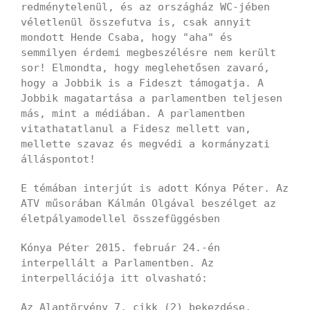
redménytelenül, és az országház WC-jében
véletlenül összefutva is, csak annyit
mondott Hende Csaba, hogy "aha" és
semmilyen érdemi megbeszélésre nem került
sor! Elmondta, hogy meglehetősen zavaró,
hogy a Jobbik is a Fideszt támogatja. A
Jobbik magatartása a parlamentben teljesen
más, mint a médiában. A parlamentben
vitathatatlanul a Fidesz mellett van,
mellette szavaz és megvédi a kormányzati
álláspontot!
E témában interjút is adott Kónya Péter. Az
ATV műsorában Kálmán Olgával beszélget az
életpályamodellel összefüggésben
Kónya Péter 2015. február 24.-én
interpellált a Parlamentben. Az
interpellációja itt olvasható:
Az Alaptörvény 7. cikk (2) bekezdése,