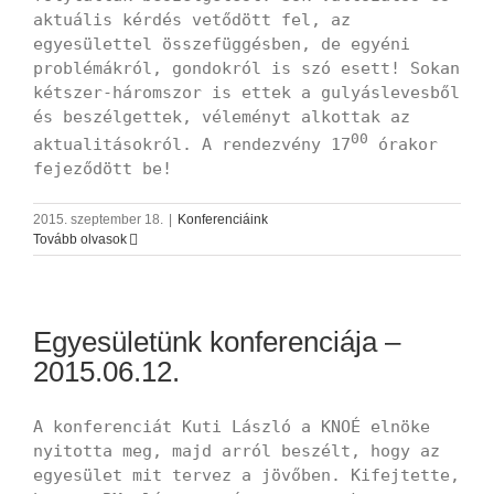
aktuális kérdés vetődött fel, az
egyesülettel összefüggésben, de egyéni
problémákról, gondokról is szó esett! Sokan
kétszer-háromszor is ettek a gulyáslevesből
és beszélgettek, véleményt alkottak az
00
aktualitásokról. A rendezvény 17
órakor
fejeződött be!
2015. szeptember 18.
|
Konferenciáink
Tovább olvasok
Egyesületünk konferenciája –
2015.06.12.
A konferenciát Kuti László a KNOÉ elnöke
nyitotta meg, majd arról beszélt, hogy az
egyesület mit tervez a jövőben. Kifejtette,