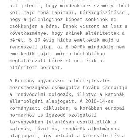
azt jelenti, hogy mindenkinek személyi bért
kell majd megállapítani, bérkiegészítéssel,
hogy a jelenlegihez képest senkinek ne
csökkenjen a bére. Ennek viszont az lesz a
következménye, hogy akinek eltérítették a
bérét, 5-10 évig hiába emelkedik majd a
rendészeti alap, az ő bérük mindaddig nem
emelkedik majd, amíg a bértáblában
meghatározott bérek el nem érik az
eltérített béreket.
A Kormány ugyanakkor a bérfejlesztés
mézesmadzagába csomagolva tovább csorbítja
a rendvédelmi dolgozók, illetve a katonák
állampolgári alapjogait. A 2010-14-es
kormányzati ciklusban, a korábban európai
normákhoz is igazodó szolgálati
törvényekben jelentősen csorbították a
katonák, tűzoltók, rendőrök alkotmányos
alapjogait, így például a kiüresítették a