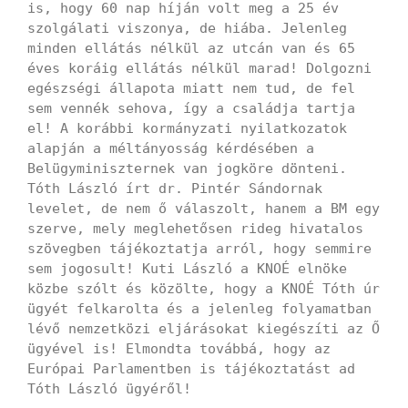
is, hogy 60 nap híján volt meg a 25 év
szolgálati viszonya, de hiába. Jelenleg
minden ellátás nélkül az utcán van és 65
éves koráig ellátás nélkül marad! Dolgozni
egészségi állapota miatt nem tud, de fel
sem vennék sehova, így a családja tartja
el! A korábbi kormányzati nyilatkozatok
alapján a méltányosság kérdésében a
Belügyminiszternek van jogköre dönteni.
Tóth László írt dr. Pintér Sándornak
levelet, de nem ő válaszolt, hanem a BM egy
szerve, mely meglehetősen rideg hivatalos
szövegben tájékoztatja arról, hogy semmire
sem jogosult! Kuti László a KNOÉ elnöke
közbe szólt és közölte, hogy a KNOÉ Tóth úr
ügyét felkarolta és a jelenleg folyamatban
lévő nemzetközi eljárásokat kiegészíti az Ő
ügyével is! Elmondta továbbá, hogy az
Európai Parlamentben is tájékoztatást ad
Tóth László ügyéről!