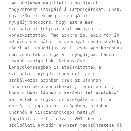
legtöbbjében megilleti a hazájukat
fegyveresen szolgáló állampolgárokat. Önök,
úgy szüntették meg a szolgálati
nyugdíjrendszert, hogy azt a már
szolgálatot teljesítő állományra is
vonatkoztatták. Még azokra is, akik már 20-
30 éves szolgálati viszonnyal rendelkeztek,
rögzített nyugdíjuk volt, csak épp korábban
nem vonultak szolgálati nyugdíjba, hanem
tovább szolgáltak. Néhány éve
Lengyelországban is átalakították a
szolgálati nyugdíjrendszert, az új
szabályozás azonban csak az újonnan
felszerelőkre vonatkozott, megértve azt,
hogy a bent lévőek a korábbi feltételekkel
vállalták a fegyveres szolgálatot. Ez a
normális jogalkotás Európában, azonban
Önöknél a visszamenőleges hatályú
jogalkotás lett a divat. 2011-ben a
szolgálati nyugdíjrendszer megszüntetéséről