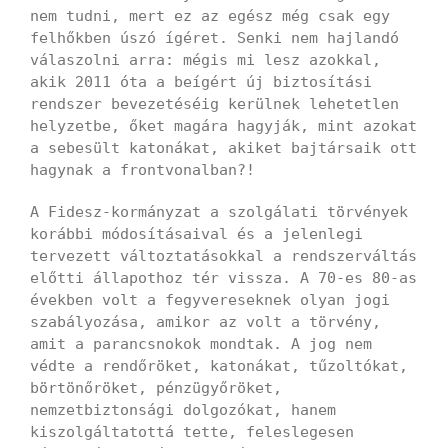
nem tudni, mert ez az egész még csak egy
felhőkben úszó ígéret. Senki nem hajlandó
válaszolni arra: mégis mi lesz azokkal,
akik 2011 óta a beígért új biztosítási
rendszer bevezetéséig kerülnek lehetetlen
helyzetbe, őket magára hagyják, mint azokat
a sebesült katonákat, akiket bajtársaik ott
hagynak a frontvonalban?!
A Fidesz-kormányzat a szolgálati törvények
korábbi módosításaival és a jelenlegi
tervezett változtatásokkal a rendszerváltás
előtti állapothoz tér vissza. A 70-es 80-as
években volt a fegyvereseknek olyan jogi
szabályozása, amikor az volt a törvény,
amit a parancsnokok mondtak. A jog nem
védte a rendőröket, katonákat, tűzoltókat,
börtönőröket, pénzügyőröket,
nemzetbiztonsági dolgozókat, hanem
kiszolgáltatottá tette, feleslegesen