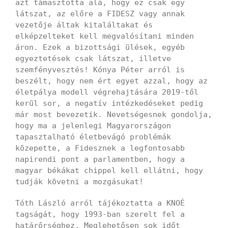
azt támasztotta alá, hogy ez csak egy
látszat, az előre a FIDESZ vagy annak
vezetője áltak kitaláltakat és
elképzelteket kell megvalósítani minden
áron. Ezek a bizottsági ülések, egyéb
egyeztetések csak látszat, illetve
szemfényvesztés! Kónya Péter arról is
beszélt, hogy nem ért egyet azzal, hogy az
életpálya modell végrehajtására 2019-től
kerül sor, a negatív intézkedéseket pedig
már most bevezetik. Nevetségesnek gondolja,
hogy ma a jelenlegi Magyarországon
tapasztalható életbevágó problémák
közepette, a Fidesznek a legfontosabb
napirendi pont a parlamentben, hogy a
magyar békákat chippel kell ellátni, hogy
tudják követni a mozgásukat!
Tóth László arról tájékoztatta a KNOÉ
tagságát, hogy 1993-ban szerelt fel a
határőrséghez. Meglehetősen sok időt