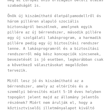
még az Európai Unió országain belüli utazás
szabadságát is.
Önök új kiszámítható életpályamodellről és
három pilléren alapuló szociális
biztonságról beszélnek, amelynek egyik
pillére az új bérrendszer, második pillére
egy új szolgálati lakásprogram, a harmadik
pillére pedig egy új biztosítási rendszer
lenne. A lakásprogramról és a biztosítási
rendszerről még kész koncepciók sincsenek,
bevezetését is jó esetben, legkorábban csak
a következő választásokat megelőzően
tervezik.
Mitől lesz jó és kiszámítható az a
bérrendszer, amely az eltérítés és a
személyi béresítés miatt 5-10 éves helyben
topogást jelent majd az állomány jelentős
részének? Miért nem árulják el, hogy a
köztisztviselői illetményalapot kiváltó