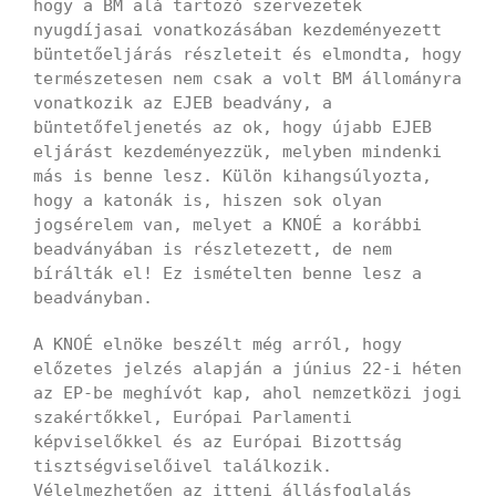
hogy a BM alá tartozó szervezetek
nyugdíjasai vonatkozásában kezdeményezett
büntetőeljárás részleteit és elmondta, hogy
természetesen nem csak a volt BM állományra
vonatkozik az EJEB beadvány, a
büntetőfeljenetés az ok, hogy újabb EJEB
eljárást kezdeményezzük, melyben mindenki
más is benne lesz. Külön kihangsúlyozta,
hogy a katonák is, hiszen sok olyan
jogsérelem van, melyet a KNOÉ a korábbi
beadványában is részletezett, de nem
bírálták el! Ez ismételten benne lesz a
beadványban.
A KNOÉ elnöke beszélt még arról, hogy
előzetes jelzés alapján a június 22-i héten
az EP-be meghívót kap, ahol nemzetközi jogi
szakértőkkel, Európai Parlamenti
képviselőkkel és az Európai Bizottság
tisztségviselőivel találkozik.
Vélelmezhetően az itteni állásfoglalás