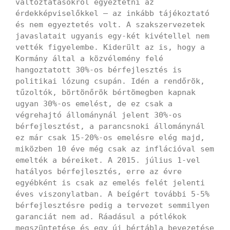
változtatásokról egyeztetni az
érdekképviselőkkel – az inkább tájékoztató
és nem egyeztetés volt. A szakszervezetek
javaslatait ugyanis egy-két kivétellel nem
vették figyelembe. Kiderült az is, hogy a
Kormány által a közvélemény felé
hangoztatott 30%-os bérfejlesztés is
politikai lózung csupán. Idén a rendőrök,
tűzoltók, börtönőrök bértömegben kapnak
ugyan 30%-os emelést, de ez csak a
végrehajtó állománynál jelent 30%-os
bérfejlesztést, a parancsnoki állománynál
ez már csak 15-20%-os emelésre elég majd,
miközben 10 éve még csak az inflációval sem
emelték a béreiket. A 2015. július 1-vel
hatályos bérfejlesztés, erre az évre
egyébként is csak az emelés felét jelenti
éves viszonylatban. A beígért további 5-5%
bérfejlesztésre pedig a tervezet semmilyen
garanciát nem ad. Ráadásul a pótlékok
megszüntetése és egy új bértábla bevezetése