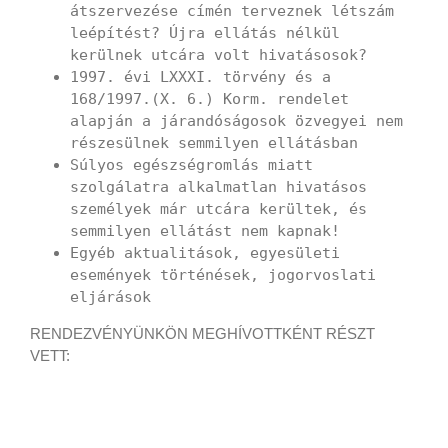
átszervezése címén terveznek létszám
leépítést? Újra ellátás nélkül
kerülnek utcára volt hivatásosok?
1997. évi LXXXI. törvény és a
168/1997.(X. 6.) Korm. rendelet
alapján a járandóságosok özvegyei nem
részesülnek semmilyen ellátásban
Súlyos egészségromlás miatt
szolgálatra alkalmatlan hivatásos
személyek már utcára kerültek, és
semmilyen ellátást nem kapnak!
Egyéb aktualitások, egyesületi
események történések, jogorvoslati
eljárások
RENDEZVÉNYÜNKÖN MEGHÍVOTTKÉNT RÉSZT
VETT: