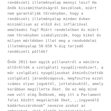
rendészeti illetményalap mennyi lesz? Ha
önök kiszámíthatóságról beszélnek, miért
nem garantálják törvényben, hogy a
rendészeti illetményalap minden évben
minimálisan az előző évi inflációval
emelkedni fog? Miért rendeletben és miért
nem törvényben szabályozzák, hogy kiket és
milyen mértékben illet meg a rendvédelmi
illetményalap 50-650 %-áig terjedő
rendészeti pótlék?
Önök 2011-ben egyik pillanatról a másikra
eltörölték a szolgálati nyugdíjrendszert, a
már szolgálati nyugdíjasokat átminősítették
szolgálati járandóságossá, megfosztva ezzel
számos olyan joguktól, juttatásuktól, amely
korábban megillette őket. De ez még mind
nem volt elég Önöknek, még itt a Parlament
falai között megalázták őket, ,,ingyenélő
kádárhuszároknak” nevezve azokat az