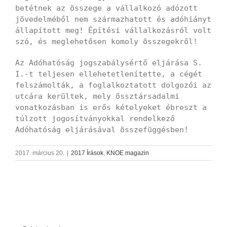
betétnek az összege a vállalkozó adózott
jövedelméből nem származhatott és adóhiányt
állapított meg! Építési vállalkozásról volt
szó, és meglehetősen komoly összegekről!
Az Adóhatóság jogszabálysértő eljárása S.
I.-t teljesen ellehetetlenítette, a cégét
felszámolták, a foglalkoztatott dolgozói az
utcára kerültek, mely össztársadalmi
vonatkozásban is erős kételyeket ébreszt a
túlzott jogosítványokkal rendelkező
Adóhatóság eljárásával összefüggésben!
2017. március 20.
|
2017 Írások
,
KNOE magazin