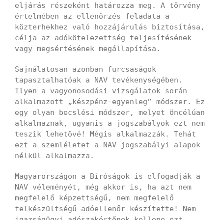
eljárás részeként határozza meg. A törvény
értelmében az ellenőrzés feladata a
közterhekhez való hozzájárulás biztosítása,
célja az adókötelezettség teljesítésének
vagy megsértésének megállapítása.
Sajnálatosan azonban furcsaságok
tapasztalhatóak a NAV tevékenységében.
Ilyen a vagyonosodási vizsgálatok során
alkalmazott „készpénz-egyenleg” módszer. Ez
egy olyan becslési módszer, melyet öncélúan
alkalmaznak, ugyanis a jogszabályok ezt nem
teszik lehetővé! Mégis alkalmazzák. Tehát
ezt a szemléletet a NAV jogszabályi alapok
nélkül alkalmazza.
Magyarországon a Bíróságok is elfogadják a
NAV véleményét, még akkor is, ha azt nem
megfelelő képzettségű, nem megfelelő
felkészültségű adóellenőr készítette! Nem
igazságügyi adószakértőnek kellene ezt