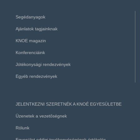
Segédanyagok
Ajánlatok tagjainknak
KNOE magazin
Konferenciáink
Jótékonysági rendezvények
Egyéb rendezvények
JELENTKEZNI SZERETNÉK A KNOÉ EGYESÜLETBE
Üzenetek a vezetőségnek
Rólunk
Egyesület eddigi tevékenyéségének értékelés