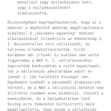
bevallást vagy nyilatkozatot tett,
vagy a nyilatkozattételt
elmulasztotta,
Összességében megfogalmazhatjuk, hogy ez a
módszer a megfelelő adóalap megállapítására
alkalmas! A „készpénz-egyenleg” módszer
alkalmazásával ellenőrizte az Adóhatóság S.
I. Balatonlellei volt vállalkozót, és
teljesen ellehetetlenítették. Erről
korábban már írtunk! Ez esetben sem vette
figyelembe a NAV S. I. vállalkozásához
kapcsolódó bankszámlán a nyitó egyenleget,
sőt a vállalkozás pénztárában adott év
január 1.-jén található összeget sem.
Egyébként ezekből a pénzekből árubeszerzés
történt, de a NAV a vállalkozói betétet nem
állította szemben ezen kiadással, (holott a
bankszámlán, és a házipénztárban lévő
összeg erre fedezetet biztosított) majd
megállapította, hogy ennek a vállalkozói