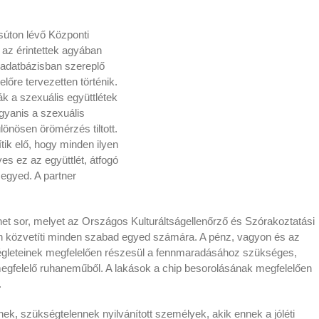
csúton lévő Központi
az érintettek agyában
 adatbázisban szereplő
lőre tervezetten történik.
k a szexuális együttlétek
gyanis a szexuális
önösen örömérzés tiltott.
tik elő, hogy minden ilyen
 ez az együttlét, átfogó
 egyed. A partner
et sor, melyet az Országos Kulturáltságellenőrző és Szórakoztatási
n közvetíti minden szabad egyed számára. A pénz, vagyon és az
ségleteinek megfelelően részesül a fennmaradásához szükséges,
megfelelő ruhaneműből. A lakások a chip besorolásának megfelelően
.
ek, szükségtelennek nyilvánított személyek, akik ennek a jóléti