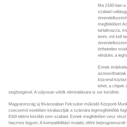
Ma 2160-ban a 
szabad vallásgy
önrendelkezéshe
megfelelően! Az
tartalmazza, min
tenni, mit kell 
önrendelkezésne
érthetetlen mód
elindulni, a legh
Ennek érdekében
azonosíthatóak 
közrend-közbiz
lehet, a chipek 
segítségével. A súlyosan vétők eliminálására is sor kerülhet.
Magyarország új fővárosában Felcsúton működő Központi Munk
csecsemő esetében kiválasztják a számára legmegfelelőbb fogla
Ettől eltérni később sem szabad. Ennek megfelelően vesz rész
hasznos legyen. A kompatibilitást mutató, előre beprogramozott