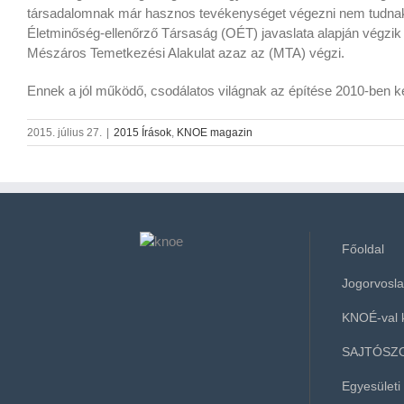
társadalomnak már hasznos tevékenységet végezni nem tudnak,
Életminőség-ellenőrző Társaság (OÉT) javaslata alapján végzik
Mészáros Temetkezési Alakulat azaz az (MTA) végzi.
Ennek a jól működő, csodálatos világnak az építése 2010-ben k
2015. július 27.
|
2015 Írások
,
KNOE magazin
Főoldal
Jogorvoslat
KNOÉ-val 
SAJTÓSZ
Egyesületi