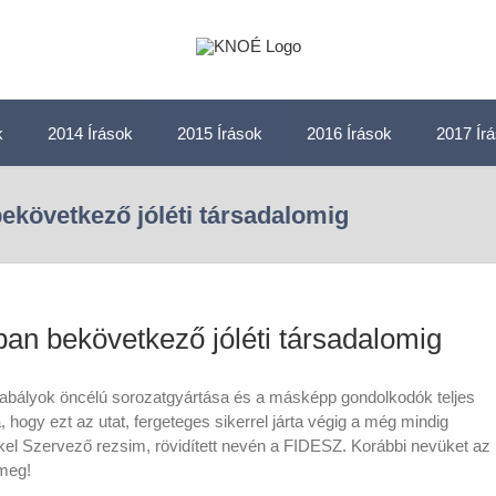
k
2014 Írások
2015 Írások
2016 Írások
2017 Ír
bekövetkező jóléti társadalomig
ban bekövetkező jóléti társadalomig
zabályok öncélú sorozatgyártása és a másképp gondolkodók teljes
ra, hogy ezt az utat, fergeteges sikerrel járta végig a még mindig
el Szervező rezsim, rövidített nevén a FIDESZ. Korábbi nevüket az
 meg!