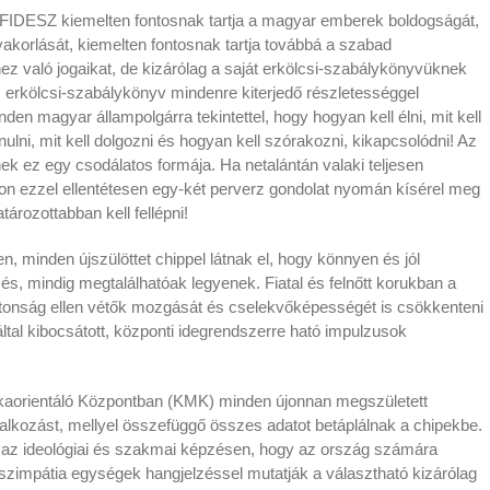
FIDESZ kiemelten fontosnak tartja a magyar emberek boldogságát,
akorlását, kiemelten fontosnak tartja továbbá a szabad
z való jogaikat, de kizárólag a saját erkölcsi-szabálykönyvüknek
 erkölcsi-szabálykönyv mindenre kiterjedő részletességgel
den magyar állampolgárra tekintettel, hogy hogyan kell élni, mit kell
tanulni, mit kell dolgozni és hogyan kell szórakozni, kikapcsolódni! Az
k ez egy csodálatos formája. Ha netalántán valaki teljesen
on ezzel ellentétesen egy-két perverz gondolat nyomán kísérel meg
atározottabban kell fellépni!
, minden újszülöttet chippel látnak el, hogy könnyen és jól
és, mindig megtalálhatóak legyenek. Fiatal és felnőtt korukban a
tonság ellen vétők mozgását és cselekvőképességét is csökkenteni
által kibocsátott, központi idegrendszerre ható impulzusok
aorientáló Központban (KMK) minden újonnan megszületett
lkozást, mellyel összefüggő összes adatot betáplálnak a chipekbe.
t az ideológiai és szakmai képzésen, hogy az ország számára
 szimpátia egységek hangjelzéssel mutatják a választható kizárólag