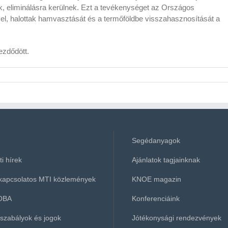
 eliminálásra kerülnek. Ezt a tevékenységet az Országos
 el, halottak hamvasztását és a termőföldbe visszahasznosítását a
ezdődött.
Segédanyagok
i hírek
Ajánlatok tagjainknak
kapcsolatos MTI közlemények
KNOE magazin
OBA
Konferenciáink
 szabályok és jogok
Jótékonysági rendezvények