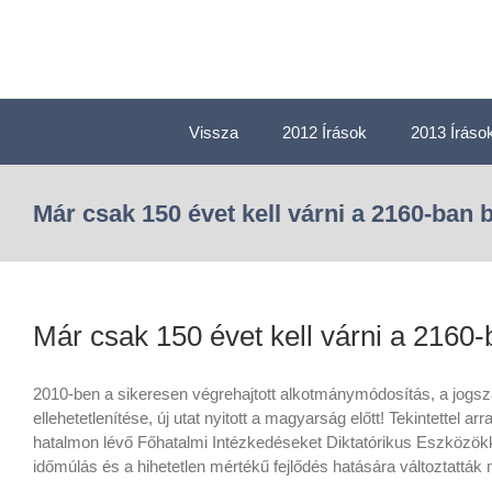
Vissza
2012 Írások
2013 Íráso
Már csak 150 évet kell várni a 2160-ban 
Már csak 150 évet kell várni a 2160-
2010-ben a sikeresen végrehajtott alkotmánymódosítás, a jogs
ellehetetlenítése, új utat nyitott a magyarság előtt! Tekintettel ar
hatalmon lévő Főhatalmi Intézkedéseket Diktatórikus Eszközökk
időmúlás és a hihetetlen mértékű fejlődés hatására változtatták