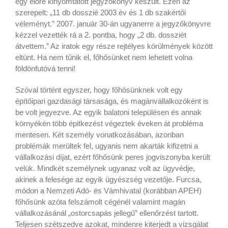
egy előre kinyomtatott jegyzőkönyv készült. Ezen az
szerepelt: „11 db dosszié 2003 év és 1 db szakértői
véleményt.” 2007. január 30-án ugyanerre a jegyzőkönyvre
kézzel vezették rá a 2. pontba, hogy „2 db. dossziét
átvettem.” Az iratok egy része rejtélyes körülmények között
eltünt. Ha nem tűnik el, főhősünket nem lehetett volna
földönfutóvá tenni!
Szóval történt egyszer, hogy főhösünknek volt egy
építőipari gazdasági társasága, és magánvállalkozóként is
be volt jegyezve. Az egyik balatoni településen és annak
környékén több épitkezést végeztek éveken át probléma
mentesen. Két személy vonatkozásában, azonban
problémák merültek fel, ugyanis nem akarták kifizetni a
vállalkozási díjat, ezért főhősünk peres jogviszonyba került
velük. Mindkét személynek ugyanaz volt az ügyvédje,
akinek a felesége az egyik ügyészség vezetője. Furcsa,
módon a Nemzeti Adó- és Vámhivatal (korábban APEH)
főhősünk azóta felszámolt cégénél valamint magán
vállalkozásánál „ostorcsapás jellegű” ellenőrzést tartott.
Teljesen szétszedve azokat, mindenre kiterjedt a vizsgálat