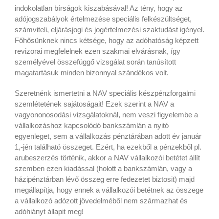
indokolatlan bírságok kiszabásával! Az tény, hogy az
adójogszabályok értelmezése speciális felkészültséget,
számviteli, eljárásjogi és jogértelmezési szaktudást igényel.
Főhősünknek nincs kétsége, hogy az adóhatóság képzett
revizorai megfelelnek ezen szakmai elvárásnak, így
személyével összefüggő vizsgálat során tanúsított
magatartásuk minden bizonnyal szándékos volt.
Szeretnénk ismertetni a NAV speciális készpénzforgalmi
szemlétetének sajátoságait! Ezek szerint a NAV a
vagyononosodási vizsgálatoknál, nem veszi figyelembe a
vállalkozáshoz kapcsolódó bankszámlán a nyitó
egyenleget, sem a vállalkozás pénztárában adott év január
1,-jén található összeget. Ezért, ha ezekből a pénzekből pl.
arubeszerzés történik, akkor a NAV vállalkozói betétet állít
szemben ezen kiadással (holott a bankszámlán, vagy a
házipénztárban lévő összeg erre fedezetet biztosit) majd
megállapítja, hogy ennek a vállalkozói betétnek az összege
a vállalkozó adózott jövedelméből nem származhat és
adóhiányt állapit meg!