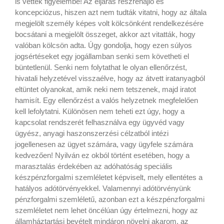
is vették figyelembe! Az eljárás részrehajló és
koncepciózus, hiszen azt nem tudták vitatni, hogy az általa
megjelölt személy képes volt kölcsönként rendelkezésére
bocsátani a megjelölt összeget, akkor azt vitatták, hogy
valóban kölcsön adta. Úgy gondolja, hogy ezen súlyos
jogsértéseket egy jogállamban senki sem követheti el
büntetlenül. Senki nem folytathat le olyan ellenőrzést,
hivatali helyzetével visszaélve, hogy az átvett iratanyagból
eltüntet olyanokat, amik neki nem tetszenek, majd iratot
hamisít. Egy ellenőrzést a valós helyzetnek megfelelően
kell lefolytatni. Különösen nem teheti ezt úgy, hogy a
kapcsolat rendszerét felhasználva egy ügyvéd vagy
ügyész, anyagi haszonszerzési célzatból intézi
jogellenesen az ügyet számára, vagy ügyfele számára
kedvezően! Nyilván ez okból történt esetében, hogy a
marasztalás érdekében az adóhatóság speciális
készpénzforgalmi szemléletet képviselt, mely ellentétes a
hatályos adótörvényekkel. Valamennyi adótörvényünk
pénzforgalmi szemléletű, azonban ezt a készpénzforgalmi
szemléletet nem lehet öncélúan úgy értelmezni, hogy az
államháztartási bevételt mindáron növelni akarom, az