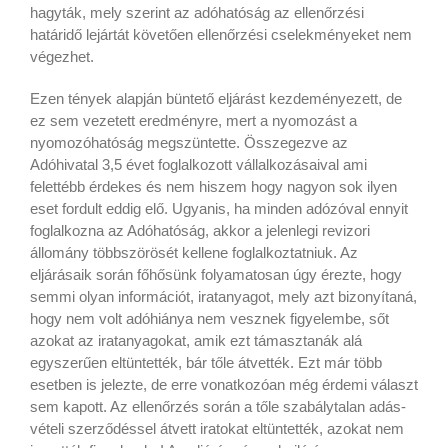
hagyták, mely szerint az adóhatóság az ellenőrzési
határidő lejártát követően ellenőrzési cselekményeket nem
végezhet.
Ezen tények alapján büntető eljárást kezdeményezett, de
ez sem vezetett eredményre, mert a nyomozást a
nyomozóhatóság megszüntette. Összegezve az
Adóhivatal 3,5 évet foglalkozott vállalkozásaival ami
felettébb érdekes és nem hiszem hogy nagyon sok ilyen
eset fordult eddig elő. Ugyanis, ha minden adózóval ennyit
foglalkozna az Adóhatóság, akkor a jelenlegi revizori
állomány többszörösét kellene foglalkoztatniuk. Az
eljárásaik során főhősünk folyamatosan úgy érezte, hogy
semmi olyan információt, iratanyagot, mely azt bizonyítaná,
hogy nem volt adóhiánya nem vesznek figyelembe, sőt
azokat az iratanyagokat, amik ezt támasztanák alá
egyszerűen eltüntették, bár tőle átvették. Ezt már több
esetben is jelezte, de erre vonatkozóan még érdemi választ
sem kapott. Az ellenőrzés során a tőle szabálytalan adás-
vételi szerződéssel átvett iratokat eltüntették, azokat nem