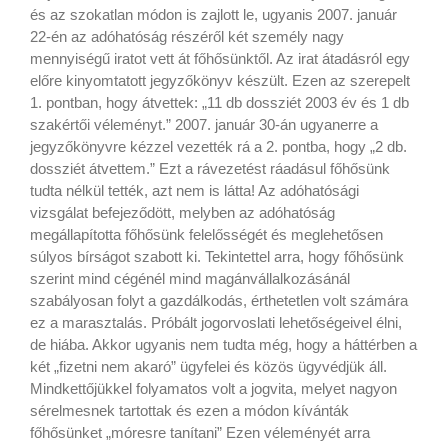
és az szokatlan módon is zajlott le, ugyanis 2007. január
22-én az adóhatóság részéről két személy nagy
mennyiségű iratot vett át főhősünktől. Az irat átadásról egy
előre kinyomtatott jegyzőkönyv készült. Ezen az szerepelt
1. pontban, hogy átvettek: „11 db dossziét 2003 év és 1 db
szakértői véleményt.” 2007. január 30-án ugyanerre a
jegyzőkönyvre kézzel vezették rá a 2. pontba, hogy „2 db.
dossziét átvettem.” Ezt a rávezetést ráadásul főhősünk
tudta nélkül tették, azt nem is látta! Az adóhatósági
vizsgálat befejeződött, melyben az adóhatóság
megállapította főhősünk felelősségét és meglehetősen
súlyos bírságot szabott ki. Tekintettel arra, hogy főhősünk
szerint mind cégénél mind magánvállalkozásánál
szabályosan folyt a gazdálkodás, érthetetlen volt számára
ez a marasztalás. Próbált jogorvoslati lehetőségeivel élni,
de hiába. Akkor ugyanis nem tudta még, hogy a háttérben a
két „fizetni nem akaró” ügyfelei és közös ügyvédjük áll.
Mindkettőjükkel folyamatos volt a jogvita, melyet nagyon
sérelmesnek tartottak és ezen a módon kívánták
főhősünket „móresre tanítani” Ezen véleményét arra