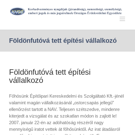
Földönfutóvá tett építési vállalkozó
Földönfutóvá tett építési
vállalkozó
Főhösünk Építőipari Kereskedelmi és Szolgáltató Kft.-jénél
valamint magán vállalkozásánál „ostorcsapás jellegű”
ellenőrzést tartott a NAV. Teljesen szétszedve, mindenre
kiterjedt a vizsgálat és az szokatlan módon is zajlott le!
2007. január 22-én az adóhatóság részéről nagy
mennyiségű iratot vettek át főhősünktől. Az irat átadásról