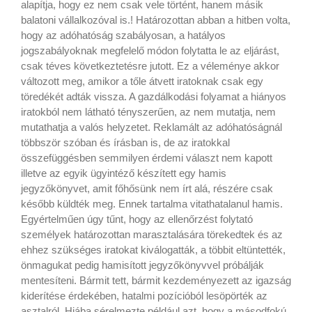
alapítja, hogy ez nem csak vele történt, hanem másik
balatoni vállalkozóval is.! Határozottan abban a hitben volta,
hogy az adóhatóság szabályosan, a hatályos
jogszabályoknak megfelelő módon folytatta le az eljárást,
csak téves következtetésre jutott. Ez a véleménye akkor
változott meg, amikor a tőle átvett iratoknak csak egy
töredékét adták vissza. A gazdálkodási folyamat a hiányos
iratokból nem látható tényszerűen, az nem mutatja, nem
mutathatja a valós helyzetet. Reklamált az adóhatóságnál
többször szóban és írásban is, de az iratokkal
összefüggésben semmilyen érdemi választ nem kapott
illetve az egyik ügyintéző készített egy hamis
jegyzőkönyvet, amit főhősünk nem írt alá, részére csak
később küldték meg. Ennek tartalma vitathatalanul hamis.
Egyértelműen úgy tűnt, hogy az ellenőrzést folytató
személyek határozottan marasztalására törekedtek és az
ehhez szükséges iratokat kiválogatták, a többit eltüntették,
önmagukat pedig hamisított jegyzőkönyvvel próbálják
mentesíteni. Bármit tett, bármit kezdeményezett az igazság
kiderítése érdekében, hatalmi pozícióból lesöpörték az
asztalról. Hiába sérelmezte például azt, hogy a másodfokú