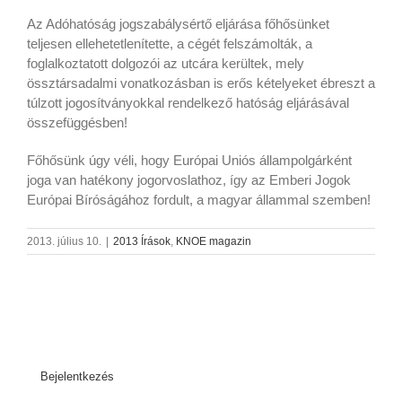
Az Adóhatóság jogszabálysértő eljárása főhősünket
teljesen ellehetetlenítette, a cégét felszámolták, a
foglalkoztatott dolgozói az utcára kerültek, mely
össztársadalmi vonatkozásban is erős kételyeket ébreszt a
túlzott jogosítványokkal rendelkező hatóság eljárásával
összefüggésben!
Főhősünk úgy véli, hogy Európai Uniós állampolgárként
joga van hatékony jogorvoslathoz, így az Emberi Jogok
Európai Bíróságához fordult, a magyar állammal szemben!
2013. július 10.
|
2013 Írások
,
KNOE magazin
Bejelentkezés