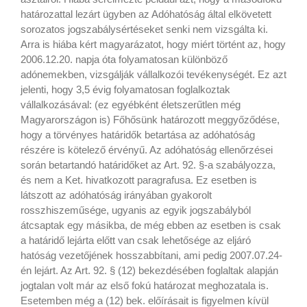
határozattal lezárt ügyben az Adóhatóság által elkövetett
sorozatos jogszabálysértéseket senki nem vizsgálta ki.
Arra is hiába kért magyarázatot, hogy miért történt az, hogy
2006.12.20. napja óta folyamatosan különböző
adónemekben, vizsgálják vállalkozói tevékenységét. Ez azt
jelenti, hogy 3,5 évig folyamatosan foglalkoztak
vállalkozásával: (ez egyébként életszerűtlen még
Magyarországon is) Főhősünk határozott meggyőződése,
hogy a törvényes határidők betartása az adóhatóság
részére is kötelező érvényű. Az adóhatóság ellenőrzései
során betartandó határidőket az Art. 92. §-a szabályozza,
és nem a Ket. hivatkozott paragrafusa. Ez esetben is
látszott az adóhatóság irányában gyakorolt
rosszhiszeműsége, ugyanis az egyik jogszabályból
átcsaptak egy másikba, de még ebben az esetben is csak
a határidő lejárta előtt van csak lehetősége az eljáró
hatóság vezetőjének hosszabbítani, ami pedig 2007.07.24-
én lejárt. Az Art. 92. § (12) bekezdésében foglaltak alapján
jogtalan volt már az első fokú határozat meghozatala is.
Esetemben még a (12) bek. előírásait is figyelmen kívül