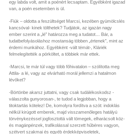
egy labda volt, amit a poénért lecsaptam. Egyébként igazad
van, a poén esetemben is ül.
-Fiúk – oldotta a feszültséget Marcsi, kezében gyümölcslés
kancsóval- kinek tölthetek? Tudjátok, az igazán nagy
ember szerint a „lé” határozza meg a tudatot… Bár, a
tudatbefolyásoláshoz mostanság többen „értenek”, mint az
érdemi munkához. Egyébként -vált témát-, Kláriék
felmelegítették a pörköltet, a többiek már ettek.
-Marcsi, te már túl vagy több főhivatalon – szólította meg
Attila- a lé, vagy az elvárható morál jellemzi a hatalmon
lévőket?
-Börtönbe akarsz juttatni, vagy csak tudálékoskodsz -
válaszolta gunyorosan-, te tudod a legjobban, hogy a
titoktartás kötelez! De, komolyra fordítva a szót: indoklás
nélkül kirúgott emberek, majd visszamenőleges hatályú
törvénykezéssel jogfosztottá vált tömegek, elharácsolt köz-
és magánpénzek, trafikolással szerzett hűbéres vagyon,
szétvert szakmai és egyéb érdekképviseletek,