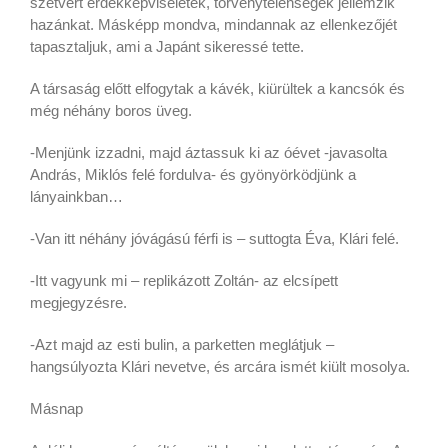
szétvert érdekképviseletek, törvénytelenségek jellemzik
hazánkat. Másképp mondva, mindannak az ellenkezőjét
tapasztaljuk, ami a Japánt sikeressé tette.
A társaság előtt elfogytak a kávék, kiürültek a kancsók és
még néhány boros üveg.
-Menjünk izzadni, majd áztassuk ki az óévet -javasolta
András, Miklós felé fordulva- és gyönyörködjünk a
lányainkban…
-Van itt néhány jóvágású férfi is – suttogta Éva, Klári felé.
-Itt vagyunk mi – replikázott Zoltán- az elcsípett
megjegyzésre.
-Azt majd az esti bulin, a parketten meglátjuk –
hangsúlyozta Klári nevetve, és arcára ismét kiült mosolya.
Másnap