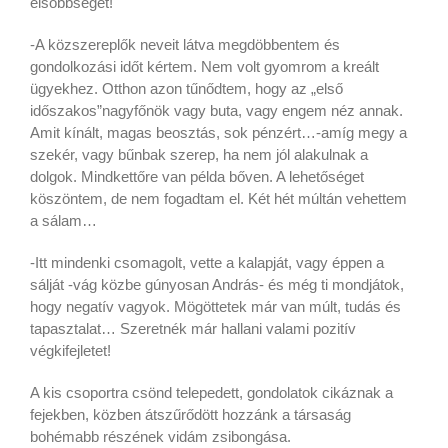
elsőbbséget!
-A közszereplők neveit látva megdöbbentem és
gondolkozási időt kértem. Nem volt gyomrom a kreált
ügyekhez. Otthon azon tűnődtem, hogy az „első
időszakos”nagyfőnök vagy buta, vagy engem néz annak.
Amit kínált, magas beosztás, sok pénzért…-amíg megy a
szekér, vagy bűnbak szerep, ha nem jól alakulnak a
dolgok. Mindkettőre van példa bőven. A lehetőséget
köszöntem, de nem fogadtam el. Két hét múltán vehettem
a sálam…
-Itt mindenki csomagolt, vette a kalapját, vagy éppen a
sálját -vág közbe gúnyosan András- és még ti mondjátok,
hogy negatív vagyok. Mögöttetek már van múlt, tudás és
tapasztalat… Szeretnék már hallani valami pozitív
végkifejletet!
A kis csoportra csönd telepedett, gondolatok cikáznak a
fejekben, közben átszűrődött hozzánk a társaság
bohémabb részének vidám zsibongása.