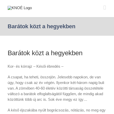
Barátok közt a hegyekben
Barátok közt a hegyekben
Kor- és kórrajz – Késői ébredés –
A csapat, ha teheti, összejön. Jelesebb napokon, de van
úgy, hogy csak az év végén. Ilyenkor két-három napig buli
van. A zömében 40-60 életév közötti társaság összetétele
változó a barátok elfoglaltságától függően, de mindig akad
közöttünk több új arc is. Sok éve megy ez így…
A késő éjszakába nyúlt bográcsozás, nótázás, no meg egy