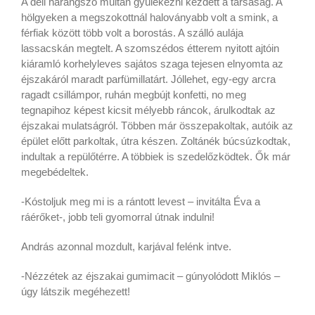
A déli harangszó múltán gyülekezni kezdett a társaság. A
hölgyeken a megszokottnál haloványabb volt a smink, a
férfiak között több volt a borostás. A szálló aulája
lassacskán megtelt. A szomszédos étterem nyitott ajtóin
kiáramló korhelyleves sajátos szaga tejesen elnyomta az
éjszakáról maradt parfümillatárt. Jóllehet, egy-egy arcra
ragadt csillámpor, ruhán megbújt konfetti, no meg
tegnapihoz képest kicsit mélyebb ráncok, árulkodtak az
éjszakai mulatságról. Többen már összepakoltak, autóik az
épület előtt parkoltak, útra készen. Zoltánék búcsúzkodtak,
indultak a repülőtérre. A többiek is szedelőzködtek. Ők már
megebédeltek.
-Kóstoljuk meg mi is a rántott levest – invitálta Éva a
ráérőket-, jobb teli gyomorral útnak indulni!
András azonnal mozdult, karjával felénk intve.
-Nézzétek az éjszakai gumimacit – gúnyolódott Miklós –
úgy látszik megéhezett!