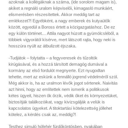
azoknak a kollégáknak a száma, (ide sorolom magam is),
akiket a regnáló uralom képviselői, kimagasló munkáért,
elismerésben részesítettek. Akkor meddig tart az
emlékezet?! Egyébként, a nagy emberek és kutyaütők
között, egyedül a Boross értett a közigazgatáshoz. De ez
egy külön történet… Attila nagyot húzott a gyümölcsléből, a
többiek vigyorától kísérve, mert látszott rajta, hogy neki is
hosszúra nyúlt az átbulizott éjszaka.
-Tudjátok – folytatta – a fegyveresek és tűzoltók
kirúgásával, és a hozzá társított demagóg dumával a
kormány az első fordulót megnyerte. Ezt nyugodtan
tehette, mert az eskünk a fennálló jogrend védelméről szól.
Még akkor is, ha az uralmon lévők jogot sértenek. Naivitás
azt hinni, hogy az említettek nem ismerik a politikusok
kétes ügyeit, hiszen ők őrzik, védik őket és környezetüket,
biztosítják találkozóikat, vagy kivizsgálják a velük is
kapcsolatos ügyeket. A titoktartási kötelezettség jóllehet
kötelez, a kérdés csak az, meddig?!
Testhez simuló hófehér fürdőköntösben, nyakában