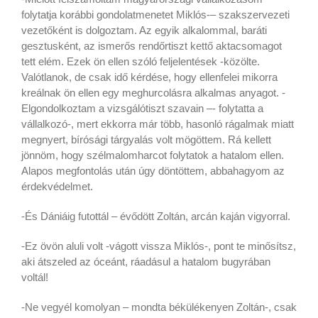
folytatja korábbi gondolatmenetet Miklós-– szakszervezeti
vezetőként is dolgoztam. Az egyik alkalommal, baráti
gesztusként, az ismerős rendőrtiszt kettő aktacsomagot
tett elém. Ezek ön ellen szóló feljelentések -közölte.
Valótlanok, de csak idő kérdése, hogy ellenfelei mikorra
kreálnak ön ellen egy meghurcolásra alkalmas anyagot. -
Elgondolkoztam a vizsgálótiszt szavain –- folytatta a
vállalkozó-, mert ekkorra már több, hasonló rágalmak miatt
megnyert, bírósági tárgyalás volt mögöttem. Rá kellett
jönnöm, hogy szélmalomharcot folytatok a hatalom ellen.
Alapos megfontolás után úgy döntöttem, abbahagyom az
érdekvédelmet.
-És Dániáig futottál – évődött Zoltán, arcán kaján vigyorral.
-Ez övön aluli volt -vágott vissza Miklós-, pont te minősítsz,
aki átszeled az óceánt, ráadásul a hatalom bugyrában
voltál!
-Ne vegyél komolyan – mondta békülékenyen Zoltán-, csak