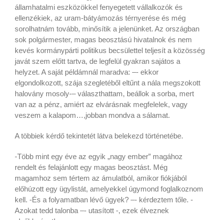
államhatalmi eszközökkel fenyegetett vállalkozók és
ellenzékiek, az uram-bátyámozás térnyerése és még
sorolhatnám tovább, minősítik a jelenünket. Az országban
sok polgármester, magas beosztású hivatalnok és nem
kevés kormánypárti politikus becsülettel teljesít a közösség
javát szem előtt tartva, de legfelül gyakran sajátos a
helyzet. A saját példámnál maradva: –- ekkor
elgondolkozott, szája szegletéből eltűnt a nála megszokott
halovány mosoly-– választhattam, beállok a sorba, mert
van az a pénz, amiért az elvárásnak megfelelek, vagy
veszem a kalapom…,jobban mondva a sálamat.
A többiek kérdő tekintetét látva belekezd történetébe.
-Több mint egy éve az egyik „nagy ember” magához
rendelt és felajánlott egy magas beosztást. Még
magamhoz sem tértem az ámulatból, amikor fiókjából
előhúzott egy ügylistát, amelyekkel úgymond foglalkoznom
kell. -És a folyamatban lévő ügyek? –- kérdeztem tőle. -
Azokat tedd talonba –- utasított -, ezek élveznek