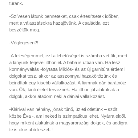
túránk.
-Szívesen látunk benneteket, csak értesítsetek időben,
mert a választásokra hazajövünk. A családdal ezt
beszéltük meg.
-Véglegesen?!
-A feleségemmel, ezt a lehetőséget is számba vettük, mert
a lányunk férjével itthon él. A baba is útban van. Ha lesz
kormányváltás -folytatta Miklós- és az új garnitúra érdemi
dolgokat tesz, akkor az asszonnyal hazaköltözünk és
beindítok egy kisebb vállalkozást. A fiamnak dán barátnője
van. Ők, kinti életet terveznek. Ha itthon jól alakulnak a
dolgok, akkor átadom neki a dániai vállalkozást.
-Klárival van néhány, jónak tűnő, üzleti ötletünk – szólt
közbe Éva -, ami neked is szimpatikus lehet. Nyárra eldől,
hogy miként alakulnak a magyarországi dolgok, és addigra
te is okosabb leszel..!