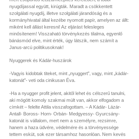
nyugdíjassal együtt, kirúgták. Maradt a csökkentett
szolgálati nyugdíj, illetve szolgálati járandóság és a
kormányhivatal által kezébe nyomott papír, amelyen az állt:
miként kell állást keresni! Az eljárást felesleges
minősítenem! Visszaható törvénykezés tilalma, egyenlő
bánásmód elve, mint érték, úgy látszik, nem számít a
Janus-arcú politikusoknak!
Nyuggerek és Kádár-huszárok
-Vagyis kidobtak titeket, mint „nyuggert”, vagy, mint „kádár-
katonát”- veti oda cinikusan Éva.
-Ha a nyugger profit jelent, akitől lehet és célszerű tanulni,
aki mögött komoly szakmai múlt van, akkor elfogadom a
címkét – felelte Attila visszafogottam. – A Kádár- Lázár-
Antall- Boross- Horn- Orbán- Medgyessy- Gyurcsány-
katonát is vállalom, mert nem a személyre, rezsimre,
hanem a haza üdvére, védelmére és a törvényessége
tettem esküt, sok ezer társamhoz hasonlóan. Nem kevés