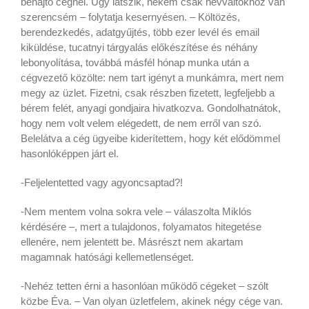
behajtó cégnél. Úgy látszik, nekem csak névváltókhoz van
szerencsém – folytatja kesernyésen. – Költözés,
berendezkedés, adatgyűjtés, több ezer levél és email
kiküldése, tucatnyi tárgyalás előkészítése és néhány
lebonyolítása, továbbá másfél hónap munka után a
cégvezető közölte: nem tart igényt a munkámra, mert nem
megy az üzlet. Fizetni, csak részben fizetett, legfeljebb a
bérem felét, anyagi gondjaira hivatkozva. Gondolhatnátok,
hogy nem volt velem elégedett, de nem erről van szó.
Belelátva a cég ügyeibe kiderítettem, hogy két elődömmel
hasonlóképpen járt el.
-Feljelentetted vagy agyoncsaptad?!
-Nem mentem volna sokra vele – válaszolta Miklós
kérdésére –, mert a tulajdonos, folyamatos hitegetése
ellenére, nem jelentett be. Másrészt nem akartam
magamnak hatósági kellemetlenséget.
-Nehéz tetten érni a hasonlóan működő cégeket – szólt
közbe Éva. – Van olyan üzletfelem, akinek négy cége van.