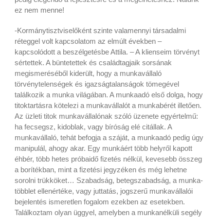
ez nem menne!
-Kormánytisztviselőként szinte valamennyi társadalmi
réteggel volt kapcsolatom az elmúlt években –
kapcsolódott a beszélgetésbe Attila. – A klienseim törvényt
sértettek. A büntetettek és családtagjaik sorsának
megismeréséből kiderült, hogy a munkavállaló
törvénytelenségek és igazságtalanságok tömegével
találkozik a munka világában. A munkaadó első dolga, hogy
titoktartásra kötelezi a munkavállalót a munkabérét illetően.
Az üzleti titok munkavállalónak szóló üzenete egyértelmű:
ha fecsegsz, kidoblak, vagy bíróság elé citállak. A
munkavállaló, tehát befogja a száját, a munkaadó pedig úgy
manipulál, ahogy akar. Egy munkáért több helyről kapott
éhbér, több hetes próbaidő fizetés nélkül, kevesebb összeg
a borítékban, mint a fizetési jegyzéken és még lehetne
sorolni trükköket… Szabadság, betegszabadság, a munka-
többlet ellenértéke, vagy juttatás, jogszerű munkavállalói
bejelentés ismeretlen fogalom ezekben az esetekben.
Találkoztam olyan üggyel, amelyben a munkanélküli segély