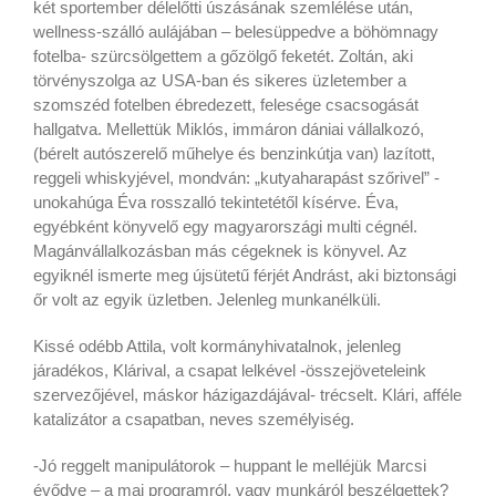
két sportember délelőtti úszásának szemlélése után,
wellness-szálló aulájában – belesüppedve a böhömnagy
fotelba- szürcsölgettem a gőzölgő feketét. Zoltán, aki
törvényszolga az USA-ban és sikeres üzletember a
szomszéd fotelben ébredezett, felesége csacsogását
hallgatva. Mellettük Miklós, immáron dániai vállalkozó,
(bérelt autószerelő műhelye és benzinkútja van) lazított,
reggeli whiskyjével, mondván: „kutyaharapást szőrivel” -
unokahúga Éva rosszalló tekintetétől kísérve. Éva,
egyébként könyvelő egy magyarországi multi cégnél.
Magánvállalkozásban más cégeknek is könyvel. Az
egyiknél ismerte meg újsütetű férjét Andrást, aki biztonsági
őr volt az egyik üzletben. Jelenleg munkanélküli.
Kissé odébb Attila, volt kormányhivatalnok, jelenleg
járadékos, Klárival, a csapat lelkével -összejöveteleink
szervezőjével, máskor házigazdájával- trécselt. Klári, afféle
katalizátor a csapatban, neves személyiség.
-Jó reggelt manipulátorok – huppant le melléjük Marcsi
évődve – a mai programról, vagy munkáról beszélgettek?