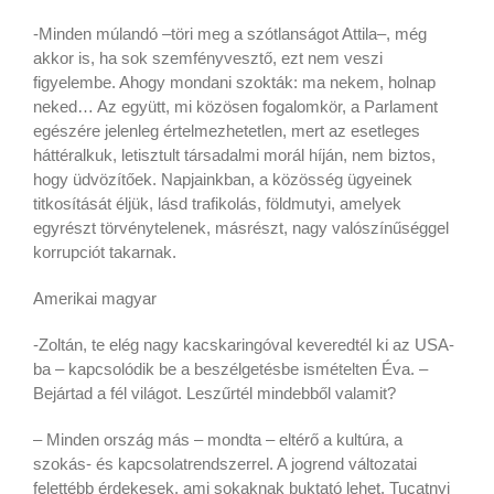
-Minden múlandó –töri meg a szótlanságot Attila–, még
akkor is, ha sok szemfényvesztő, ezt nem veszi
figyelembe. Ahogy mondani szokták: ma nekem, holnap
neked… Az együtt, mi közösen fogalomkör, a Parlament
egészére jelenleg értelmezhetetlen, mert az esetleges
háttéralkuk, letisztult társadalmi morál híján, nem biztos,
hogy üdvözítőek. Napjainkban, a közösség ügyeinek
titkosítását éljük, lásd trafikolás, földmutyi, amelyek
egyrészt törvénytelenek, másrészt, nagy valószínűséggel
korrupciót takarnak.
Amerikai magyar
-Zoltán, te elég nagy kacskaringóval keveredtél ki az USA-
ba – kapcsolódik be a beszélgetésbe ismételten Éva. –
Bejártad a fél világot. Leszűrtél mindebből valamit?
– Minden ország más – mondta – eltérő a kultúra, a
szokás- és kapcsolatrendszerrel. A jogrend változatai
felettébb érdekesek, ami sokaknak buktató lehet. Tucatnyi