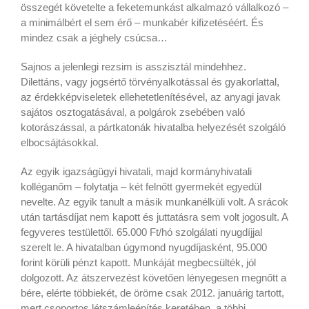
összegét követelte a feketemunkást alkalmazó vállalkozó –
a minimálbért el sem érő – munkabér kifizetéséért. És
mindez csak a jéghely csúcsa…
Sajnos a jelenlegi rezsim is asszisztál mindehhez.
Dilettáns, vagy jogsértő törvényalkotással és gyakorlattal,
az érdekképviseletek ellehetetlenítésével, az anyagi javak
sajátos osztogatásával, a polgárok zsebében való
kotorászással, a pártkatonák hivatalba helyezését szolgáló
elbocsájtásokkal.
Az egyik igazságügyi hivatali, majd kormányhivatali
kolléganőm – folytatja – két felnőtt gyermekét egyedül
nevelte. Az egyik tanult a másik munkanélküli volt. A srácok
után tartásdíjat nem kapott és juttatásra sem volt jogosult. A
fegyveres testülettől. 65.000 Ft/hó szolgálati nyugdíjjal
szerelt le. A hivatalban úgymond nyugdíjasként, 95.000
forint körüli pénzt kapott. Munkáját megbecsülték, jól
dolgozott. Az átszervezést követően lényegesen megnőtt a
bére, elérte többiekét, de öröme csak 2012. januárig tartott,
mert csoportos létszámleépítés keretében, a többi