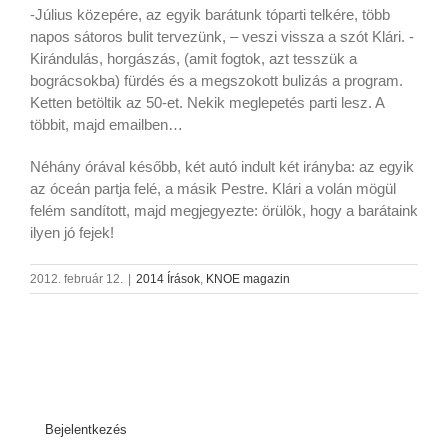
-Július közepére, az egyik barátunk tóparti telkére, több
napos sátoros bulit tervezünk, – veszi vissza a szót Klári. -
Kirándulás, horgászás, (amit fogtok, azt tesszük a
bográcsokba) fürdés és a megszokott bulizás a program.
Ketten betöltik az 50-et. Nekik meglepetés parti lesz. A
többit, majd emailben…
Néhány órával később, két autó indult két irányba: az egyik
az óceán partja felé, a másik Pestre. Klári a volán mögül
felém sandított, majd megjegyezte: örülök, hogy a barátaink
ilyen jó fejek!
2012. február 12.
|
2014 Írások
,
KNOE magazin
Bejelentkezés