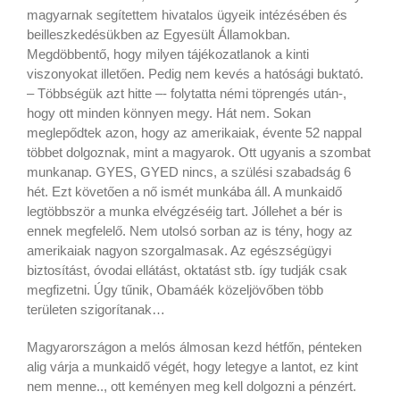
magyarnak segítettem hivatalos ügyeik intézésében és
beilleszkedésükben az Egyesült Államokban.
Megdöbbentő, hogy milyen tájékozatlanok a kinti
viszonyokat illetően. Pedig nem kevés a hatósági buktató.
– Többségük azt hitte –- folytatta némi töprengés után-,
hogy ott minden könnyen megy. Hát nem. Sokan
meglepődtek azon, hogy az amerikaiak, évente 52 nappal
többet dolgoznak, mint a magyarok. Ott ugyanis a szombat
munkanap. GYES, GYED nincs, a szülési szabadság 6
hét. Ezt követően a nő ismét munkába áll. A munkaidő
legtöbbször a munka elvégzéséig tart. Jóllehet a bér is
ennek megfelelő. Nem utolsó sorban az is tény, hogy az
amerikaiak nagyon szorgalmasak. Az egészségügyi
biztosítást, óvodai ellátást, oktatást stb. így tudják csak
megfizetni. Úgy tűnik, Obamáék közeljövőben több
területen szigorítanak…
Magyarországon a melós álmosan kezd hétfőn, pénteken
alig várja a munkaidő végét, hogy letegye a lantot, ez kint
nem menne.., ott keményen meg kell dolgozni a pénzért.