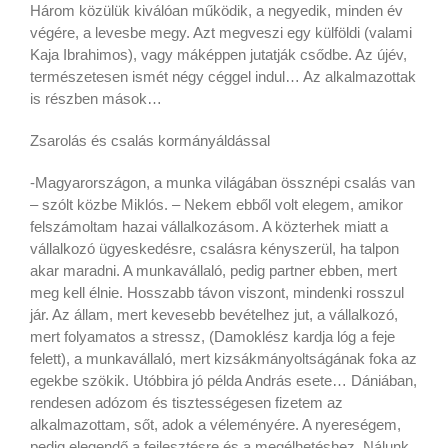
Három közülük kiválóan működik, a negyedik, minden év
végére, a levesbe megy. Azt megveszi egy külföldi (valami
Kaja Ibrahimos), vagy máképpen jutatják csődbe. Az újév,
természetesen ismét négy céggel indul… Az alkalmazottak
is részben mások…
Zsarolás és csalás kormányáldással
-Magyarországon, a munka világában össznépi csalás van
– szólt közbe Miklós. – Nekem ebből volt elegem, amikor
felszámoltam hazai vállalkozásom. A közterhek miatt a
vállalkozó ügyeskedésre, csalásra kényszerül, ha talpon
akar maradni. A munkavállaló, pedig partner ebben, mert
meg kell élnie. Hosszabb távon viszont, mindenki rosszul
jár. Az állam, mert kevesebb bevételhez jut, a vállalkozó,
mert folyamatos a stressz, (Damoklész kardja lóg a feje
felett), a munkavállaló, mert kizsákmányoltságának foka az
egekbe szökik. Utóbbira jó példa András esete… Dániában,
rendesen adózom és tisztességesen fizetem az
alkalmazottam, sőt, adok a véleményére. A nyereségem,
pedig elegendő a fejlesztésre és a megélhetéshez. Nálunk