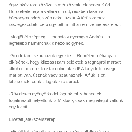
égszínkék törölközővel ismét közénk telepedett Klári.
Hollófekete haja a vállára omlott, részben takarva
bársonyos bőrét, szép dekoltázsát. A férfi szemek
rászegeződtek, de ő úgy tett, mintha nem venné észre ezt.
-Megjöttél szépség! – mondta vigyorogva András – a
legfeljebb harmincnak kinéző hölgynek.
-Gondoltam, szaunázok egy kicsit. Remélem néhányan
elkísértek, hogy kiizzasszam belőletek a tegnapról maradt
alkoholt, mert estére táncolnotok kell! A lányok többsége
már ott van, úsznak vagy szaunáznak. A fiúk is ott
lebzselnek, csak ti lógtok ki a sorból.
-Rövidesen gyönyörködni fogunk mi is bennetek –
fogalmazott helyettünk is Miklós -, csak még világot váltunk
egy kicsit.
Elvetett játékszerszerep
-Mielőtt felszámoltam magyarországi vállalkozásom –