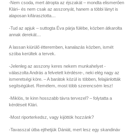
-Nem csoda, mert átropta az éjszakát – mondta elismerően
Klári– és nem csak az asszonyát, hanem a többi lányt is
alaposan kifárasztotta…
-Tud az apjuk – suttogta Éva párja fülébe, közben átkarolta
annak derekát…
A lassan kiürülő étteremben, kanalazás közben, ismét
szóba kerültek a tervek.
-Jelenleg az asszony keres nekem munkahelyet -
válaszolta András a felvetett kérdésre-, neki elég nagy az
ismeretségi köre. – A barátok közül is többen, felajánlották
segítségüket. Remélem, most több szerencsém lesz!
-Miklós, te kinn hosszabb távra tervezel? – folytatta a
kérdéseit Klári.
-Most riporterkedsz, vagy kijöttök hozzánk?
-Tavasszal útba ejthetjük Dániát, mert lesz egy skandináv