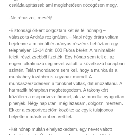
családalapítással; ami meglehetősen döcögősen megy.
-Ne rébuszolj, mesélj!
-Biztonsági őrként dolgoztam két és fél hónapig –
válaszolta András rezignáltan. – Napi négy órára voltam
bejelenve a minimálbér arányos részére. Lehúztam egy
telephelyen 12-14 órát, 600 Ft/óra bérért. A minimálbér
feletti részt zsebből fizették. Egy hónap sem telt el, az
engem alkalmazó cég nevet váltott, a következő hónapban
szintén. Talán mondanom sem kell, hogy a munka és a
munkahely továbbra is ugyanaz maradt. A
munkaszerződéseim a főnöknél voltak, dátumozatlanul. A
harmadik hónapban megbetegedtem. A takonykórt
közöltem a csoportvezetőmmel, aki az mondta: nyugodtan
pihenjek. Négy nap után, még lázasam, dolgozni mentem.
Ekkor a csoportvezetőm közölte: az egyik tulajdonos
helyettem másik embert vett fel.
-Két hónap múltán elhelyezkedtem, egy nevet váltott