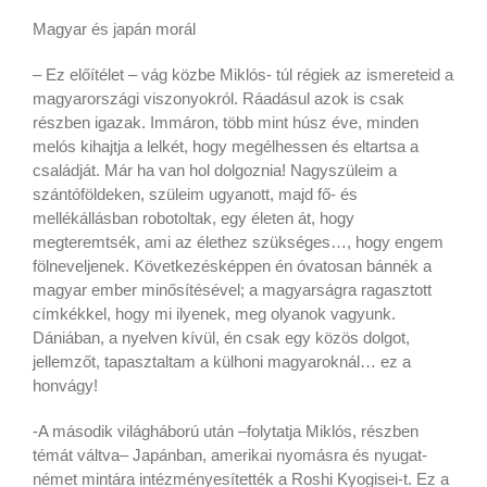
Magyar és japán morál
– Ez előítélet – vág közbe Miklós- túl régiek az ismereteid a
magyarországi viszonyokról. Ráadásul azok is csak
részben igazak. Immáron, több mint húsz éve, minden
melós kihajtja a lelkét, hogy megélhessen és eltartsa a
családját. Már ha van hol dolgoznia! Nagyszüleim a
szántóföldeken, szüleim ugyanott, majd fő- és
mellékállásban robotoltak, egy életen át, hogy
megteremtsék, ami az élethez szükséges…, hogy engem
fölneveljenek. Következésképpen én óvatosan bánnék a
magyar ember minősítésével; a magyarságra ragasztott
címkékkel, hogy mi ilyenek, meg olyanok vagyunk.
Dániában, a nyelven kívül, én csak egy közös dolgot,
jellemzőt, tapasztaltam a külhoni magyaroknál… ez a
honvágy!
-A második világháború után –folytatja Miklós, részben
témát váltva– Japánban, amerikai nyomásra és nyugat-
német mintára intézményesítették a Roshi Kyogisei-t. Ez a