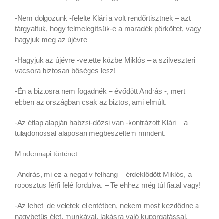
-Nem dolgozunk -felelte Klári a volt rendőrtisztnek – azt
tárgyaltuk, hogy felmelegítsük-e a maradék pörköltet, vagy
hagyjuk meg az újévre.
-Hagyjuk az újévre -vetette közbe Miklós – a szilveszteri
vacsora biztosan bőséges lesz!
-Én a biztosra nem fogadnék – évődött András -, mert
ebben az országban csak az biztos, ami elmúlt.
-Az étlap alapján habzsi-dőzsi van -kontrázott Klári – a
tulajdonossal alaposan megbeszéltem mindent.
Mindennapi történet
-András, mi ez a negatív felhang – érdeklődött Miklós, a
robosztus férfi felé fordulva. – Te ehhez még túl fiatal vagy!
-Az lehet, de veletek ellentétben, nekem most kezdődne a
nagybetűs élet, munkával, lakásra való kuporgatással,