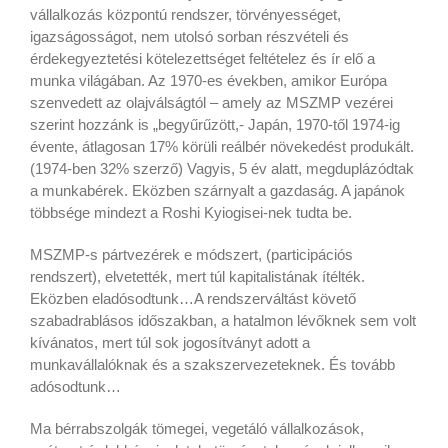
vállalkozás központú rendszer, törvényességet,
igazságosságot, nem utolsó sorban részvételi és
érdekegyeztetési kötelezettséget feltételez és ír elő a
munka világában. Az 1970-es években, amikor Európa
szenvedett az olajválságtól – amely az MSZMP vezérei
szerint hozzánk is „begyűrűzött,- Japán, 1970-től 1974-ig
évente, átlagosan 17% körüli reálbér növekedést produkált.
(1974-ben 32% szerző) Vagyis, 5 év alatt, megduplázódtak
a munkabérek. Eközben szárnyalt a gazdaság. A japánok
többsége mindezt a Roshi Kyiogisei-nek tudta be.
MSZMP-s pártvezérek e módszert, (participációs
rendszert), elvetették, mert túl kapitalistának ítélték.
Eközben eladósodtunk…A rendszerváltást követő
szabadrablásos időszakban, a hatalmon lévőknek sem volt
kívánatos, mert túl sok jogosítványt adott a
munkavállalóknak és a szakszervezeteknek. És tovább
adósodtunk…
Ma bérrabszolgák tömegei, vegetáló vállalkozások,