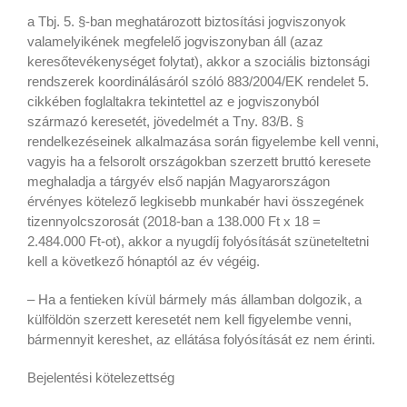
a Tbj. 5. §-ban meghatározott biztosítási jogviszonyok
valamelyikének megfelelő jogviszonyban áll (azaz
keresőtevékenységet folytat), akkor a szociális biztonsági
rendszerek koordinálásáról szóló 883/2004/EK rendelet 5.
cikkében foglaltakra tekintettel az e jogviszonyból
származó keresetét, jövedelmét a Tny. 83/B. §
rendelkezéseinek alkalmazása során figyelembe kell venni,
vagyis ha a felsorolt országokban szerzett bruttó keresete
meghaladja a tárgyév első napján Magyarországon
érvényes kötelező legkisebb munkabér havi összegének
tizennyolcszorosát (2018-ban a 138.000 Ft x 18 =
2.484.000 Ft-ot), akkor a nyugdíj folyósítását szüneteltetni
kell a következő hónaptól az év végéig.
– Ha a fentieken kívül bármely más államban dolgozik, a
külföldön szerzett keresetét nem kell figyelembe venni,
bármennyit kereshet, az ellátása folyósítását ez nem érinti.
Bejelentési kötelezettség