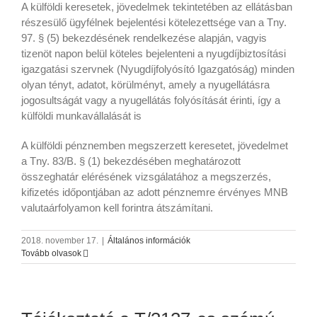
A külföldi keresetek, jövedelmek tekintetében az ellátásban
részesülő ügyfélnek bejelentési kötelezettsége van a Tny.
97. § (5) bekezdésének rendelkezése alapján, vagyis
tizenöt napon belül köteles bejelenteni a nyugdíjbiztosítási
igazgatási szervnek (Nyugdíjfolyósító Igazgatóság) minden
olyan tényt, adatot, körülményt, amely a nyugellátásra
jogosultságát vagy a nyugellátás folyósítását érinti, így a
külföldi munkavállalását is
A külföldi pénznemben megszerzett keresetet, jövedelmet
a Tny. 83/B. § (1) bekezdésében meghatározott
összeghatár elérésének vizsgálatához a megszerzés,
kifizetés időpontjában az adott pénznemre érvényes MNB
valutaárfolyamon kell forintra átszámítani.
2018. november 17.
|
Általános információk
Tovább olvasok