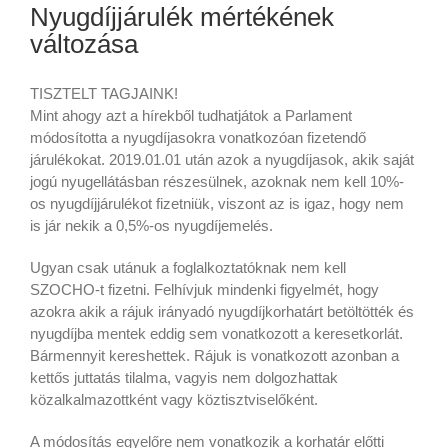
Nyugdíjjárulék mértékének
változása
TISZTELT TAGJAINK!
Mint ahogy azt a hírekből tudhatjátok a Parlament
módosította a nyugdíjasokra vonatkozóan fizetendő
járulékokat. 2019.01.01 után azok a nyugdíjasok, akik saját
jogú nyugellátásban részesülnek, azoknak nem kell 10%-
os nyugdíjjárulékot fizetniük, viszont az is igaz, hogy nem
is jár nekik a 0,5%-os nyugdíjemelés.
Ugyan csak utánuk a foglalkoztatóknak nem kell
SZOCHO-t fizetni. Felhívjuk mindenki figyelmét, hogy
azokra akik a rájuk irányadó nyugdíjkorhatárt betöltötték és
nyugdíjba mentek eddig sem vonatkozott a keresetkorlát.
Bármennyit kereshettek. Rájuk is vonatkozott azonban a
kettős juttatás tilalma, vagyis nem dolgozhattak
közalkalmazottként vagy köztisztviselőként.
A módosítás egyelőre nem vonatkozik a korhatár előtti