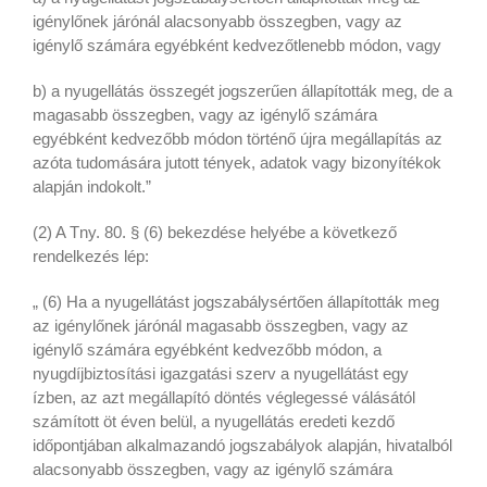
igénylőnek járónál alacsonyabb összegben, vagy az
igénylő számára egyébként kedvezőtlenebb módon, vagy
b) a nyugellátás összegét jogszerűen állapították meg, de a
magasabb összegben, vagy az igénylő számára
egyébként kedvezőbb módon történő újra megállapítás az
azóta tudomására jutott tények, adatok vagy bizonyítékok
alapján indokolt.”
(2) A Tny. 80. § (6) bekezdése helyébe a következő
rendelkezés lép:
„ (6) Ha a nyugellátást jogszabálysértően állapították meg
az igénylőnek járónál magasabb összegben, vagy az
igénylő számára egyébként kedvezőbb módon, a
nyugdíjbiztosítási igazgatási szerv a nyugellátást egy
ízben, az azt megállapító döntés véglegessé válásától
számított öt éven belül, a nyugellátás eredeti kezdő
időpontjában alkalmazandó jogszabályok alapján, hivatalból
alacsonyabb összegben, vagy az igénylő számára