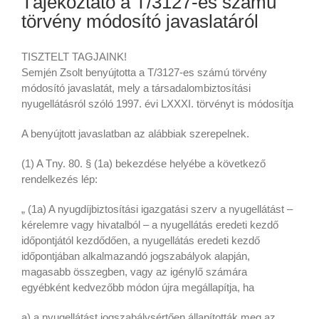
Tájékoztató a T/3127-es számú
törvény módosító javaslatáról
TISZTELT TAGJAINK!
Semjén Zsolt benyújtotta a T/3127-es számú törvény
módosító javaslatát, mely a társadalombiztosítási
nyugellátásról szóló 1997. évi LXXXI. törvényt is módosítja
A benyújtott javaslatban az alábbiak szerepelnek.
(1) A Tny. 80. § (1a) bekezdése helyébe a következő
rendelkezés lép:
„ (1a) A nyugdíjbiztosítási igazgatási szerv a nyugellátást –
kérelemre vagy hivatalból – a nyugellátás eredeti kezdő
időpontjától kezdődően, a nyugellátás eredeti kezdő
időpontjában alkalmazandó jogszabályok alapján,
magasabb összegben, vagy az igénylő számára
egyébként kedvezőbb módon újra megállapítja, ha
a) a nyugellátást jogszabálysértően állapították meg az