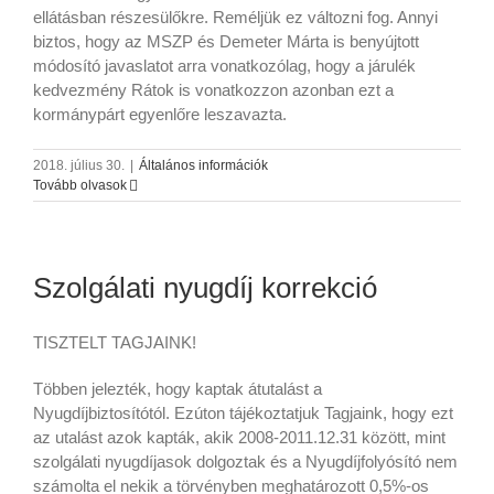
ellátásban részesülőkre. Reméljük ez változni fog. Annyi
biztos, hogy az MSZP és Demeter Márta is benyújtott
módosító javaslatot arra vonatkozólag, hogy a járulék
kedvezmény Rátok is vonatkozzon azonban ezt a
kormánypárt egyenlőre leszavazta.
2018. július 30.
|
Általános információk
Tovább olvasok
Szolgálati nyugdíj korrekció
TISZTELT TAGJAINK!
Többen jelezték, hogy kaptak átutalást a
Nyugdíjbiztosítótól. Ezúton tájékoztatjuk Tagjaink, hogy ezt
az utalást azok kapták, akik 2008-2011.12.31 között, mint
szolgálati nyugdíjasok dolgoztak és a Nyugdíjfolyósító nem
számolta el nekik a törvényben meghatározott 0,5%-os