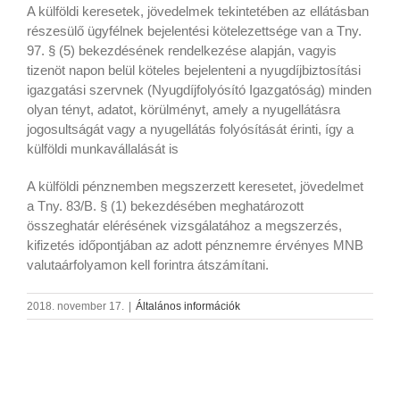
A külföldi keresetek, jövedelmek tekintetében az ellátásban
részesülő ügyfélnek bejelentési kötelezettsége van a Tny.
97. § (5) bekezdésének rendelkezése alapján, vagyis
tizenöt napon belül köteles bejelenteni a nyugdíjbiztosítási
igazgatási szervnek (Nyugdíjfolyósító Igazgatóság) minden
olyan tényt, adatot, körülményt, amely a nyugellátásra
jogosultságát vagy a nyugellátás folyósítását érinti, így a
külföldi munkavállalását is
A külföldi pénznemben megszerzett keresetet, jövedelmet
a Tny. 83/B. § (1) bekezdésében meghatározott
összeghatár elérésének vizsgálatához a megszerzés,
kifizetés időpontjában az adott pénznemre érvényes MNB
valutaárfolyamon kell forintra átszámítani.
2018. november 17.
|
Általános információk