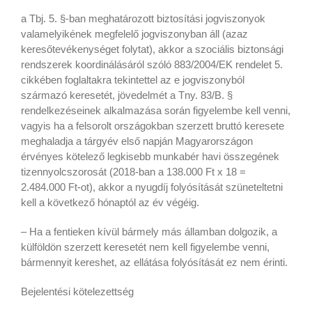
a Tbj. 5. §-ban meghatározott biztosítási jogviszonyok
valamelyikének megfelelő jogviszonyban áll (azaz
keresőtevékenységet folytat), akkor a szociális biztonsági
rendszerek koordinálásáról szóló 883/2004/EK rendelet 5.
cikkében foglaltakra tekintettel az e jogviszonyból
származó keresetét, jövedelmét a Tny. 83/B. §
rendelkezéseinek alkalmazása során figyelembe kell venni,
vagyis ha a felsorolt országokban szerzett bruttó keresete
meghaladja a tárgyév első napján Magyarországon
érvényes kötelező legkisebb munkabér havi összegének
tizennyolcszorosát (2018-ban a 138.000 Ft x 18 =
2.484.000 Ft-ot), akkor a nyugdíj folyósítását szüneteltetni
kell a következő hónaptól az év végéig.
– Ha a fentieken kívül bármely más államban dolgozik, a
külföldön szerzett keresetét nem kell figyelembe venni,
bármennyit kereshet, az ellátása folyósítását ez nem érinti.
Bejelentési kötelezettség