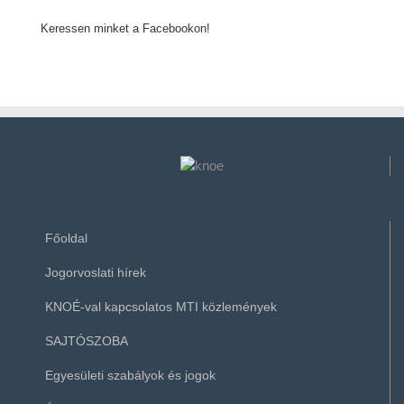
Keressen minket a Facebookon!
Főoldal
Jogorvoslati hírek
KNOÉ-val kapcsolatos MTI közlemények
SAJTÓSZOBA
Egyesületi szabályok és jogok