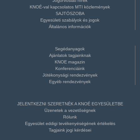
Jogorvoslati hírek
KNOÉ-val kapcsolatos MTI közlemények
SAJTÓSZOBA
Egyesületi szabályok és jogok
Általános információk
Segédanyagok
Ajánlatok tagjainknak
KNOE magazin
Konferenciáink
Jótékonysági rendezvények
Egyéb rendezvények
JELENTKEZNI SZERETNÉK A KNOÉ EGYESÜLETBE
Üzenetek a vezetőségnek
Rólunk
Egyesület eddigi tevékenyéségének értékelés
Tagjaink jogi kérdései