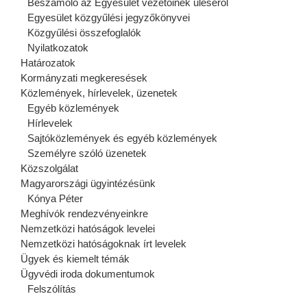
Beszámoló az Egyesület vezetőinek üléséről
Egyesület közgyűlési jegyzőkönyvei
Közgyűlési összefoglalók
Nyilatkozatok
Határozatok
Kormányzati megkeresések
Közlemények, hírlevelek, üzenetek
Egyéb közlemények
Hírlevelek
Sajtóközlemények és egyéb közlemények
Személyre szóló üzenetek
Közszolgálat
Magyarországi ügyintézésünk
Kónya Péter
Meghívók rendezvényeinkre
Nemzetközi hatóságok levelei
Nemzetközi hatóságoknak írt levelek
Ügyek és kiemelt témák
Ügyvédi iroda dokumentumok
Felszólítás