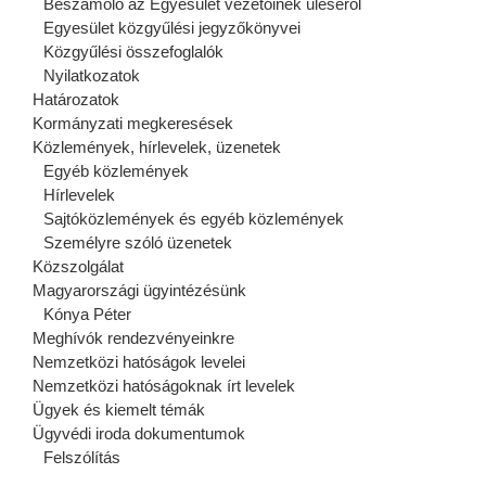
Beszámoló az Egyesület vezetőinek üléséről
Egyesület közgyűlési jegyzőkönyvei
Közgyűlési összefoglalók
Nyilatkozatok
Határozatok
Kormányzati megkeresések
Közlemények, hírlevelek, üzenetek
Egyéb közlemények
Hírlevelek
Sajtóközlemények és egyéb közlemények
Személyre szóló üzenetek
Közszolgálat
Magyarországi ügyintézésünk
Kónya Péter
Meghívók rendezvényeinkre
Nemzetközi hatóságok levelei
Nemzetközi hatóságoknak írt levelek
Ügyek és kiemelt témák
Ügyvédi iroda dokumentumok
Felszólítás