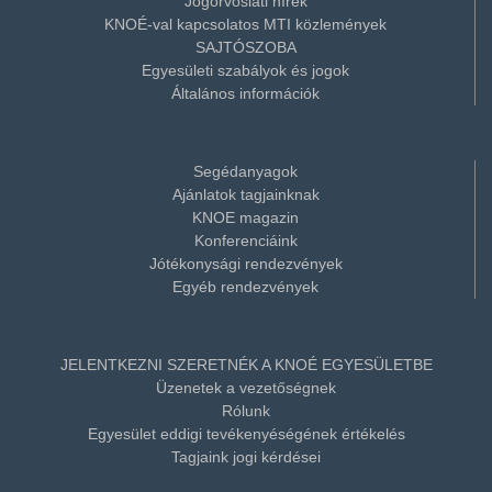
Jogorvoslati hírek
KNOÉ-val kapcsolatos MTI közlemények
SAJTÓSZOBA
Egyesületi szabályok és jogok
Általános információk
Segédanyagok
Ajánlatok tagjainknak
KNOE magazin
Konferenciáink
Jótékonysági rendezvények
Egyéb rendezvények
JELENTKEZNI SZERETNÉK A KNOÉ EGYESÜLETBE
Üzenetek a vezetőségnek
Rólunk
Egyesület eddigi tevékenyéségének értékelés
Tagjaink jogi kérdései