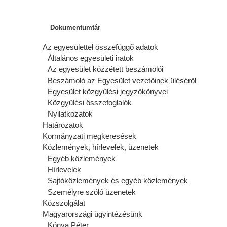
Dokumentumtár
Az egyesülettel összefüggő adatok
Általános egyesületi iratok
Az egyesület közzétett beszámolói
Beszámoló az Egyesület vezetőinek üléséről
Egyesület közgyűlési jegyzőkönyvei
Közgyűlési összefoglalók
Nyilatkozatok
Határozatok
Kormányzati megkeresések
Közlemények, hírlevelek, üzenetek
Egyéb közlemények
Hírlevelek
Sajtóközlemények és egyéb közlemények
Személyre szóló üzenetek
Közszolgálat
Magyarországi ügyintézésünk
Kónya Péter