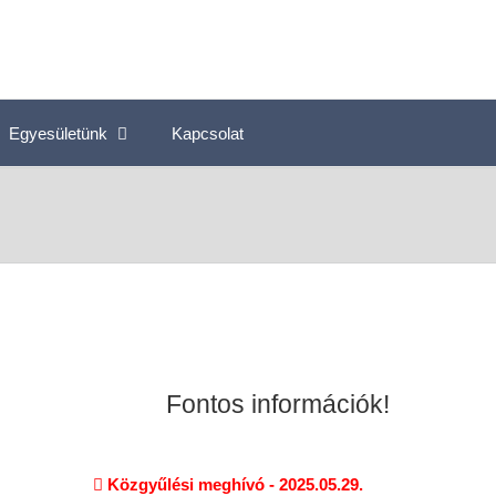
Egyesületünk
Kapcsolat
Fontos információk!
Közgyűlési meghívó - 2025.05.29.