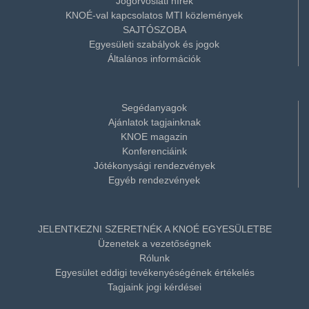
Jogorvoslati hírek
KNOÉ-val kapcsolatos MTI közlemények
SAJTÓSZOBA
Egyesületi szabályok és jogok
Általános információk
Segédanyagok
Ajánlatok tagjainknak
KNOE magazin
Konferenciáink
Jótékonysági rendezvények
Egyéb rendezvények
JELENTKEZNI SZERETNÉK A KNOÉ EGYESÜLETBE
Üzenetek a vezetőségnek
Rólunk
Egyesület eddigi tevékenyéségének értékelés
Tagjaink jogi kérdései