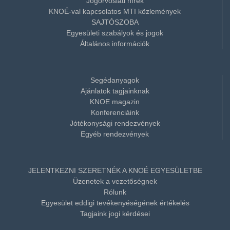
Jogorvoslati hírek
KNOÉ-val kapcsolatos MTI közlemények
SAJTÓSZOBA
Egyesületi szabályok és jogok
Általános információk
Segédanyagok
Ajánlatok tagjainknak
KNOE magazin
Konferenciáink
Jótékonysági rendezvények
Egyéb rendezvények
JELENTKEZNI SZERETNÉK A KNOÉ EGYESÜLETBE
Üzenetek a vezetőségnek
Rólunk
Egyesület eddigi tevékenyéségének értékelés
Tagjaink jogi kérdései