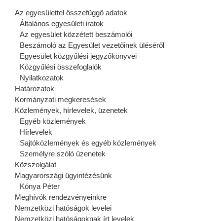
Az egyesülettel összefüggő adatok
Általános egyesületi iratok
Az egyesület közzétett beszámolói
Beszámoló az Egyesület vezetőinek üléséről
Egyesület közgyűlési jegyzőkönyvei
Közgyűlési összefoglalók
Nyilatkozatok
Határozatok
Kormányzati megkeresések
Közlemények, hírlevelek, üzenetek
Egyéb közlemények
Hírlevelek
Sajtóközlemények és egyéb közlemények
Személyre szóló üzenetek
Közszolgálat
Magyarországi ügyintézésünk
Kónya Péter
Meghívók rendezvényeinkre
Nemzetközi hatóságok levelei
Nemzetközi hatóságoknak írt levelek