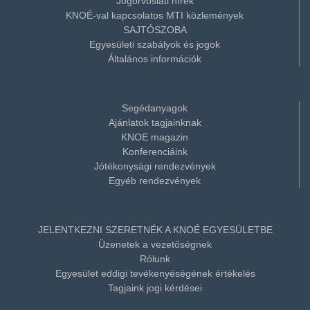
Jogorvoslati hírek
KNOÉ-val kapcsolatos MTI közlemények
SAJTÓSZOBA
Egyesületi szabályok és jogok
Általános információk
Segédanyagok
Ajánlatok tagjainknak
KNOE magazin
Konferenciáink
Jótékonysági rendezvények
Egyéb rendezvények
JELENTKEZNI SZERETNÉK A KNOÉ EGYESÜLETBE
Üzenetek a vezetőségnek
Rólunk
Egyesület eddigi tevékenyéségének értékelés
Tagjaink jogi kérdései