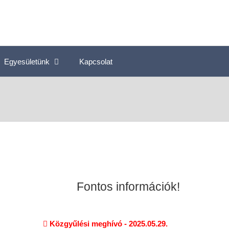
Egyesületünk
Kapcsolat
Fontos információk!
Közgyűlési meghívó - 2025.05.29.