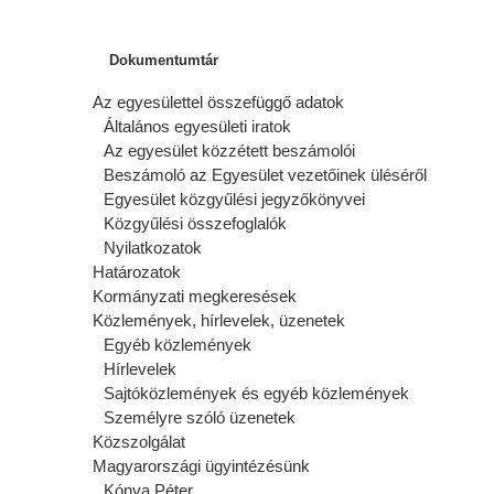
Dokumentumtár
Az egyesülettel összefüggő adatok
Általános egyesületi iratok
Az egyesület közzétett beszámolói
Beszámoló az Egyesület vezetőinek üléséről
Egyesület közgyűlési jegyzőkönyvei
Közgyűlési összefoglalók
Nyilatkozatok
Határozatok
Kormányzati megkeresések
Közlemények, hírlevelek, üzenetek
Egyéb közlemények
Hírlevelek
Sajtóközlemények és egyéb közlemények
Személyre szóló üzenetek
Közszolgálat
Magyarországi ügyintézésünk
Kónya Péter