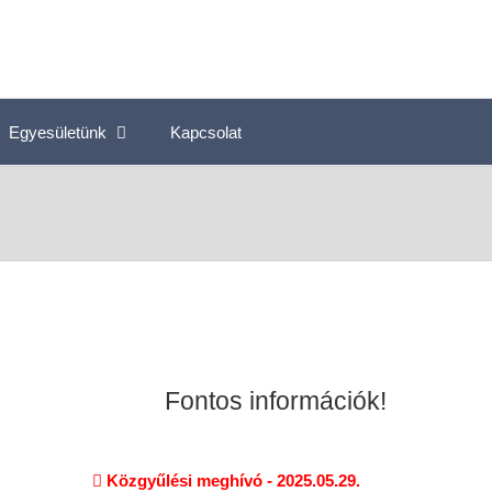
Egyesületünk
Kapcsolat
Fontos információk!
Közgyűlési meghívó - 2025.05.29.