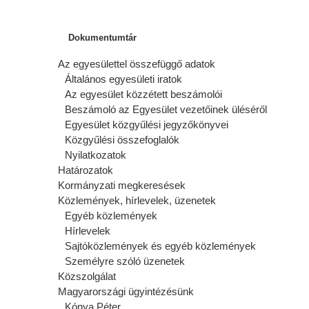
Dokumentumtár
Az egyesülettel összefüggő adatok
Általános egyesületi iratok
Az egyesület közzétett beszámolói
Beszámoló az Egyesület vezetőinek üléséről
Egyesület közgyűlési jegyzőkönyvei
Közgyűlési összefoglalók
Nyilatkozatok
Határozatok
Kormányzati megkeresések
Közlemények, hírlevelek, üzenetek
Egyéb közlemények
Hírlevelek
Sajtóközlemények és egyéb közlemények
Személyre szóló üzenetek
Közszolgálat
Magyarországi ügyintézésünk
Kónya Péter