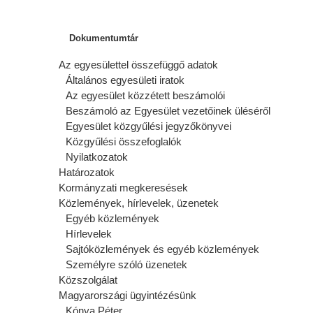
Dokumentumtár
Az egyesülettel összefüggő adatok
Általános egyesületi iratok
Az egyesület közzétett beszámolói
Beszámoló az Egyesület vezetőinek üléséről
Egyesület közgyűlési jegyzőkönyvei
Közgyűlési összefoglalók
Nyilatkozatok
Határozatok
Kormányzati megkeresések
Közlemények, hírlevelek, üzenetek
Egyéb közlemények
Hírlevelek
Sajtóközlemények és egyéb közlemények
Személyre szóló üzenetek
Közszolgálat
Magyarországi ügyintézésünk
Kónya Péter