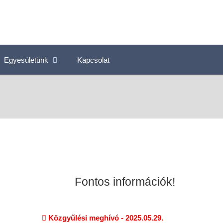
Egyesületünk
Kapcsolat
Fontos információk!
Közgyűlési meghívó - 2025.05.29.