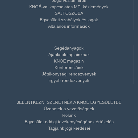
Jogorvoslati hírek
KNOÉ-val kapcsolatos MTI közlemények
SAJTÓSZOBA
Egyesületi szabályok és jogok
Általános információk
Segédanyagok
Ajánlatok tagjainknak
KNOE magazin
Konferenciáink
Jótékonysági rendezvények
Egyéb rendezvények
JELENTKEZNI SZERETNÉK A KNOÉ EGYESÜLETBE
Üzenetek a vezetőségnek
Rólunk
Egyesület eddigi tevékenyéségének értékelés
Tagjaink jogi kérdései