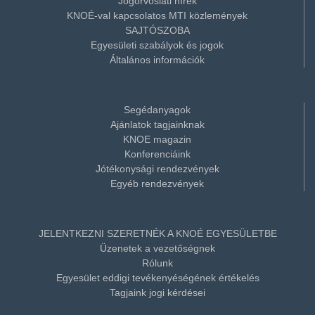
Jogorvoslati hírek
KNOÉ-val kapcsolatos MTI közlemények
SAJTÓSZOBA
Egyesületi szabályok és jogok
Általános információk
Segédanyagok
Ajánlatok tagjainknak
KNOE magazin
Konferenciáink
Jótékonysági rendezvények
Egyéb rendezvények
JELENTKEZNI SZERETNÉK A KNOÉ EGYESÜLETBE
Üzenetek a vezetőségnek
Rólunk
Egyesület eddigi tevékenyéségének értékelés
Tagjaink jogi kérdései