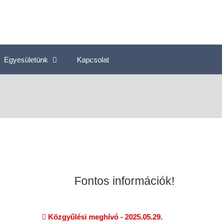
Egyesületünk
Kapcsolat
Fontos információk!
Közgyűlési meghívó - 2025.05.29.