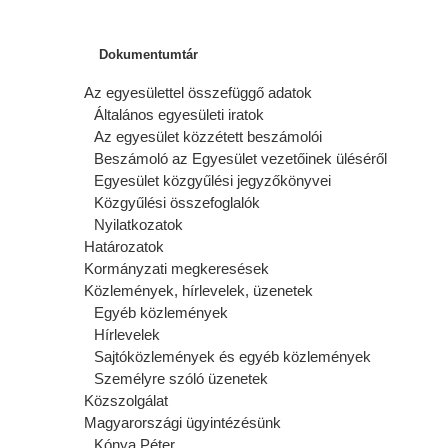
Dokumentumtár
Az egyesülettel összefüggő adatok
Általános egyesületi iratok
Az egyesület közzétett beszámolói
Beszámoló az Egyesület vezetőinek üléséről
Egyesület közgyűlési jegyzőkönyvei
Közgyűlési összefoglalók
Nyilatkozatok
Határozatok
Kormányzati megkeresések
Közlemények, hírlevelek, üzenetek
Egyéb közlemények
Hírlevelek
Sajtóközlemények és egyéb közlemények
Személyre szóló üzenetek
Közszolgálat
Magyarországi ügyintézésünk
Kónya Péter