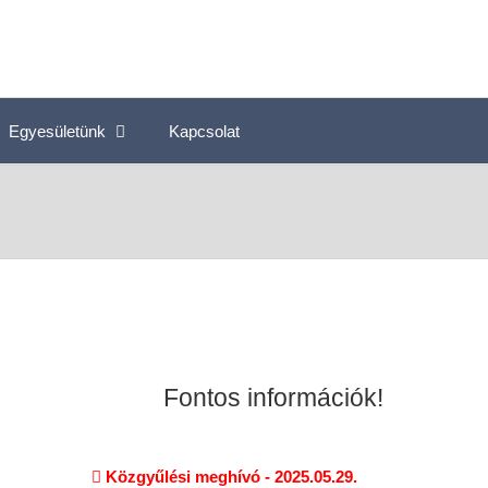
Egyesületünk
Kapcsolat
Fontos információk!
Közgyűlési meghívó - 2025.05.29.