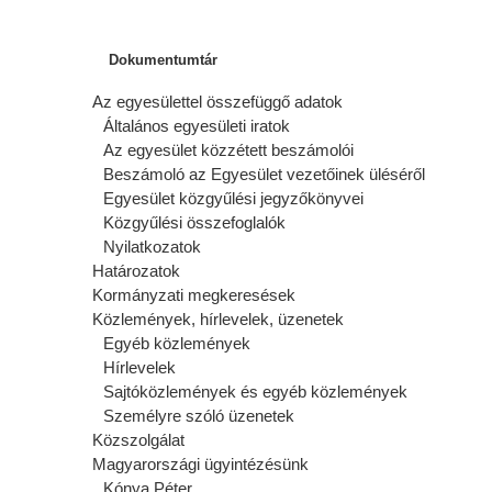
Dokumentumtár
Az egyesülettel összefüggő adatok
Általános egyesületi iratok
Az egyesület közzétett beszámolói
Beszámoló az Egyesület vezetőinek üléséről
Egyesület közgyűlési jegyzőkönyvei
Közgyűlési összefoglalók
Nyilatkozatok
Határozatok
Kormányzati megkeresések
Közlemények, hírlevelek, üzenetek
Egyéb közlemények
Hírlevelek
Sajtóközlemények és egyéb közlemények
Személyre szóló üzenetek
Közszolgálat
Magyarországi ügyintézésünk
Kónya Péter