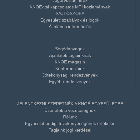
Jogorvoslati hírek
KNOÉ-val kapcsolatos MTI közlemények
SAJTÓSZOBA
Egyesületi szabályok és jogok
Általános információk
Segédanyagok
Ajánlatok tagjainknak
KNOE magazin
Konferenciáink
Jótékonysági rendezvények
Egyéb rendezvények
JELENTKEZNI SZERETNÉK A KNOÉ EGYESÜLETBE
Üzenetek a vezetőségnek
Rólunk
Egyesület eddigi tevékenyéségének értékelés
Tagjaink jogi kérdései