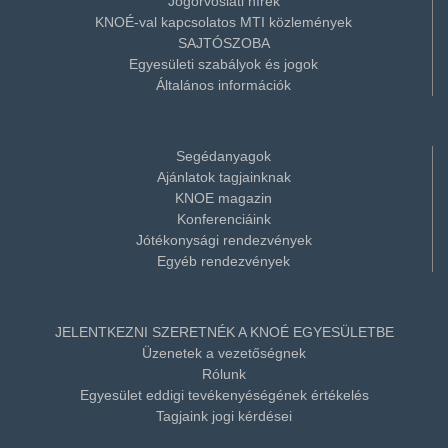
Jogorvoslati hírek
KNOÉ-val kapcsolatos MTI közlemények
SAJTÓSZOBA
Egyesületi szabályok és jogok
Általános információk
Segédanyagok
Ajánlatok tagjainknak
KNOE magazin
Konferenciáink
Jótékonysági rendezvények
Egyéb rendezvények
JELENTKEZNI SZERETNÉK A KNOÉ EGYESÜLETBE
Üzenetek a vezetőségnek
Rólunk
Egyesület eddigi tevékenyéségének értékelés
Tagjaink jogi kérdései