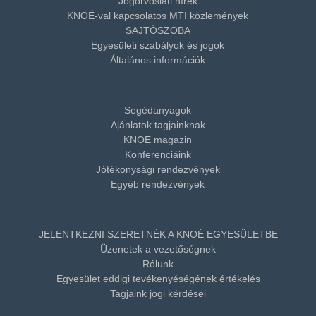
Jogorvoslati hírek
KNOÉ-val kapcsolatos MTI közlemények
SAJTÓSZOBA
Egyesületi szabályok és jogok
Általános információk
Segédanyagok
Ajánlatok tagjainknak
KNOE magazin
Konferenciáink
Jótékonysági rendezvények
Egyéb rendezvények
JELENTKEZNI SZERETNÉK A KNOÉ EGYESÜLETBE
Üzenetek a vezetőségnek
Rólunk
Egyesület eddigi tevékenyéségének értékelés
Tagjaink jogi kérdései