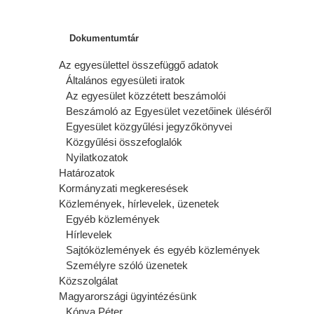
Dokumentumtár
Az egyesülettel összefüggő adatok
Általános egyesületi iratok
Az egyesület közzétett beszámolói
Beszámoló az Egyesület vezetőinek üléséről
Egyesület közgyűlési jegyzőkönyvei
Közgyűlési összefoglalók
Nyilatkozatok
Határozatok
Kormányzati megkeresések
Közlemények, hírlevelek, üzenetek
Egyéb közlemények
Hírlevelek
Sajtóközlemények és egyéb közlemények
Személyre szóló üzenetek
Közszolgálat
Magyarországi ügyintézésünk
Kónya Péter