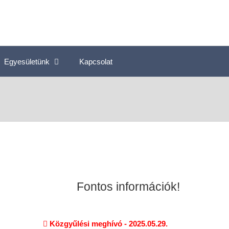
Egyesületünk
Kapcsolat
Fontos információk!
Közgyűlési meghívó - 2025.05.29.