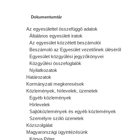
Dokumentumtár
Az egyesülettel összefüggő adatok
Általános egyesületi iratok
Az egyesület közzétett beszámolói
Beszámoló az Egyesület vezetőinek üléséről
Egyesület közgyűlési jegyzőkönyvei
Közgyűlési összefoglalók
Nyilatkozatok
Határozatok
Kormányzati megkeresések
Közlemények, hírlevelek, üzenetek
Egyéb közlemények
Hírlevelek
Sajtóközlemények és egyéb közlemények
Személyre szóló üzenetek
Közszolgálat
Magyarországi ügyintézésünk
Kónya Péter