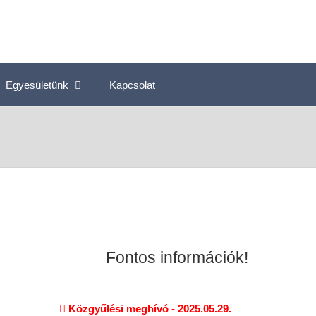
Egyesületünk
Kapcsolat
Fontos információk!
Közgyűlési meghívó - 2025.05.29.