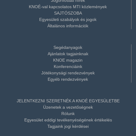
Jogorvoslati hírek
KNOÉ-val kapcsolatos MTI közlemények
SAJTÓSZOBA
Egyesületi szabályok és jogok
Általános információk
Segédanyagok
Ajánlatok tagjainknak
KNOE magazin
Konferenciáink
Jótékonysági rendezvények
Egyéb rendezvények
JELENTKEZNI SZERETNÉK A KNOÉ EGYESÜLETBE
Üzenetek a vezetőségnek
Rólunk
Egyesület eddigi tevékenyéségének értékelés
Tagjaink jogi kérdései