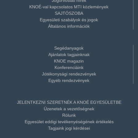
Jogorvoslati hírek
KNOÉ-val kapcsolatos MTI közlemények
SAJTÓSZOBA
Egyesületi szabályok és jogok
Általános információk
Segédanyagok
Ajánlatok tagjainknak
KNOE magazin
Konferenciáink
Jótékonysági rendezvények
Egyéb rendezvények
JELENTKEZNI SZERETNÉK A KNOÉ EGYESÜLETBE
Üzenetek a vezetőségnek
Rólunk
Egyesület eddigi tevékenyéségének értékelés
Tagjaink jogi kérdései