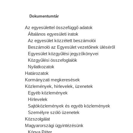
Dokumentumtár
Az egyesülettel összefüggő adatok
Általános egyesületi iratok
Az egyesület közzétett beszámolói
Beszámoló az Egyesület vezetőinek üléséről
Egyesület közgyűlési jegyzőkönyvei
Közgyűlési összefoglalók
Nyilatkozatok
Határozatok
Kormányzati megkeresések
Közlemények, hírlevelek, üzenetek
Egyéb közlemények
Hírlevelek
Sajtóközlemények és egyéb közlemények
Személyre szóló üzenetek
Közszolgálat
Magyarországi ügyintézésünk
Kónya Péter