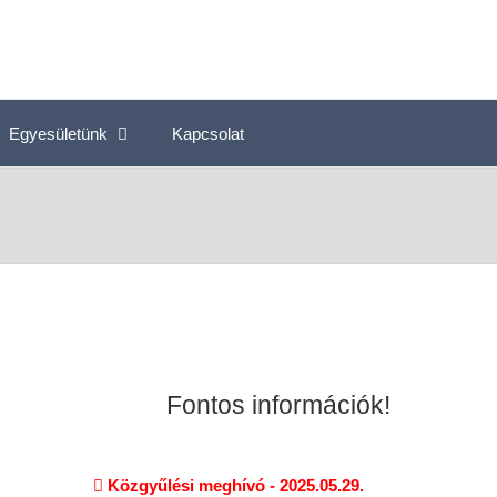
Egyesületünk
Kapcsolat
Fontos információk!
Közgyűlési meghívó - 2025.05.29.