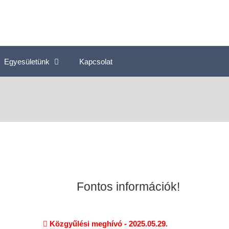
Egyesületünk
Kapcsolat
Fontos információk!
Közgyűlési meghívó - 2025.05.29.