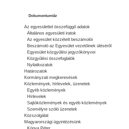
Dokumentumtár
Az egyesülettel összefüggő adatok
Általános egyesületi iratok
Az egyesület közzétett beszámolói
Beszámoló az Egyesület vezetőinek üléséről
Egyesület közgyűlési jegyzőkönyvei
Közgyűlési összefoglalók
Nyilatkozatok
Határozatok
Kormányzati megkeresések
Közlemények, hírlevelek, üzenetek
Egyéb közlemények
Hírlevelek
Sajtóközlemények és egyéb közlemények
Személyre szóló üzenetek
Közszolgálat
Magyarországi ügyintézésünk
Kónya Péter