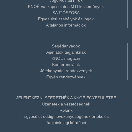
Jogorvoslati hírek
KNOÉ-val kapcsolatos MTI közlemények
SAJTÓSZOBA
Egyesületi szabályok és jogok
Általános információk
Segédanyagok
Ajánlatok tagjainknak
KNOE magazin
Konferenciáink
Jótékonysági rendezvények
Egyéb rendezvények
JELENTKEZNI SZERETNÉK A KNOÉ EGYESÜLETBE
Üzenetek a vezetőségnek
Rólunk
Egyesület eddigi tevékenyéségének értékelés
Tagjaink jogi kérdései