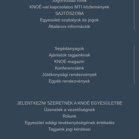
Jogorvoslati hírek
KNOÉ-val kapcsolatos MTI közlemények
SAJTÓSZOBA
Egyesületi szabályok és jogok
Általános információk
Segédanyagok
Ajánlatok tagjainknak
KNOE magazin
Konferenciáink
Jótékonysági rendezvények
Egyéb rendezvények
JELENTKEZNI SZERETNÉK A KNOÉ EGYESÜLETBE
Üzenetek a vezetőségnek
Rólunk
Egyesület eddigi tevékenyéségének értékelés
Tagjaink jogi kérdései