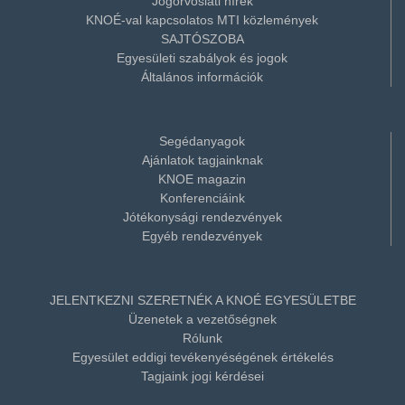
Jogorvoslati hírek
KNOÉ-val kapcsolatos MTI közlemények
SAJTÓSZOBA
Egyesületi szabályok és jogok
Általános információk
Segédanyagok
Ajánlatok tagjainknak
KNOE magazin
Konferenciáink
Jótékonysági rendezvények
Egyéb rendezvények
JELENTKEZNI SZERETNÉK A KNOÉ EGYESÜLETBE
Üzenetek a vezetőségnek
Rólunk
Egyesület eddigi tevékenyéségének értékelés
Tagjaink jogi kérdései