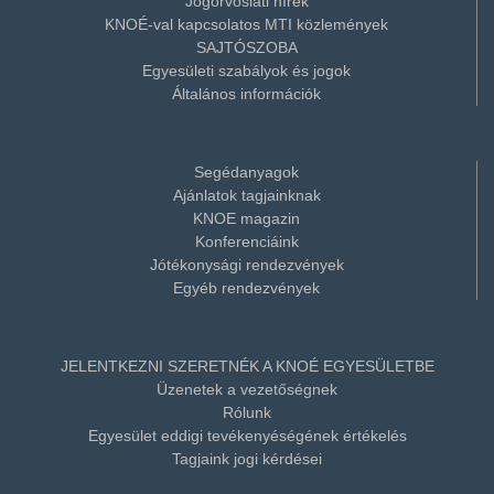
Jogorvoslati hírek
KNOÉ-val kapcsolatos MTI közlemények
SAJTÓSZOBA
Egyesületi szabályok és jogok
Általános információk
Segédanyagok
Ajánlatok tagjainknak
KNOE magazin
Konferenciáink
Jótékonysági rendezvények
Egyéb rendezvények
JELENTKEZNI SZERETNÉK A KNOÉ EGYESÜLETBE
Üzenetek a vezetőségnek
Rólunk
Egyesület eddigi tevékenyéségének értékelés
Tagjaink jogi kérdései