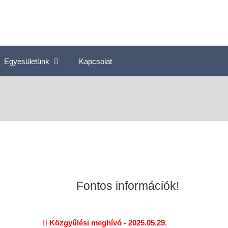
Egyesületünk
Kapcsolat
Fontos információk!
Közgyűlési meghívó - 2025.05.29.