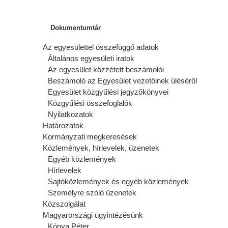
Dokumentumtár
Az egyesülettel összefüggő adatok
Általános egyesületi iratok
Az egyesület közzétett beszámolói
Beszámoló az Egyesület vezetőinek üléséről
Egyesület közgyűlési jegyzőkönyvei
Közgyűlési összefoglalók
Nyilatkozatok
Határozatok
Kormányzati megkeresések
Közlemények, hírlevelek, üzenetek
Egyéb közlemények
Hírlevelek
Sajtóközlemények és egyéb közlemények
Személyre szóló üzenetek
Közszolgálat
Magyarországi ügyintézésünk
Kónya Péter