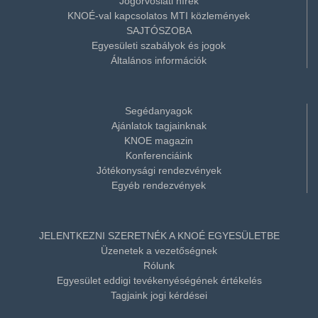
Jogorvoslati hírek
KNOÉ-val kapcsolatos MTI közlemények
SAJTÓSZOBA
Egyesületi szabályok és jogok
Általános információk
Segédanyagok
Ajánlatok tagjainknak
KNOE magazin
Konferenciáink
Jótékonysági rendezvények
Egyéb rendezvények
JELENTKEZNI SZERETNÉK A KNOÉ EGYESÜLETBE
Üzenetek a vezetőségnek
Rólunk
Egyesület eddigi tevékenyéségének értékelés
Tagjaink jogi kérdései