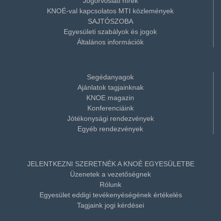
Jogorvoslati hírek
KNOÉ-val kapcsolatos MTI közlemények
SAJTÓSZOBA
Egyesületi szabályok és jogok
Általános információk
Segédanyagok
Ajánlatok tagjainknak
KNOE magazin
Konferenciáink
Jótékonysági rendezvények
Egyéb rendezvények
JELENTKEZNI SZERETNÉK A KNOÉ EGYESÜLETBE
Üzenetek a vezetőségnek
Rólunk
Egyesület eddigi tevékenyéségének értékelés
Tagjaink jogi kérdései