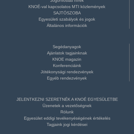
Jogorvoslati hírek
KNOÉ-val kapcsolatos MTI közlemények
SAJTÓSZOBA
Egyesületi szabályok és jogok
Általános információk
Segédanyagok
Ajánlatok tagjainknak
KNOE magazin
Konferenciáink
Jótékonysági rendezvények
Egyéb rendezvények
JELENTKEZNI SZERETNÉK A KNOÉ EGYESÜLETBE
Üzenetek a vezetőségnek
Rólunk
Egyesület eddigi tevékenyéségének értékelés
Tagjaink jogi kérdései