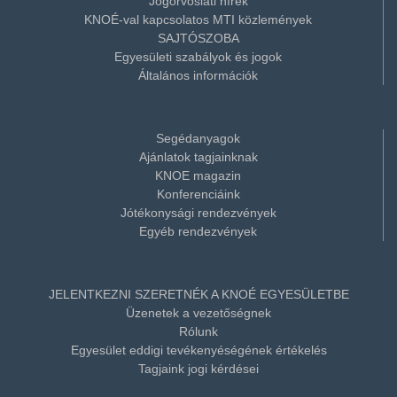
Jogorvoslati hírek
KNOÉ-val kapcsolatos MTI közlemények
SAJTÓSZOBA
Egyesületi szabályok és jogok
Általános információk
Segédanyagok
Ajánlatok tagjainknak
KNOE magazin
Konferenciáink
Jótékonysági rendezvények
Egyéb rendezvények
JELENTKEZNI SZERETNÉK A KNOÉ EGYESÜLETBE
Üzenetek a vezetőségnek
Rólunk
Egyesület eddigi tevékenyéségének értékelés
Tagjaink jogi kérdései