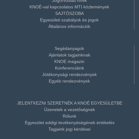
Jogorvoslati hírek
KNOÉ-val kapcsolatos MTI közlemények
SAJTÓSZOBA
Egyesületi szabályok és jogok
Általános információk
Segédanyagok
Ajánlatok tagjainknak
KNOE magazin
Konferenciáink
Jótékonysági rendezvények
Egyéb rendezvények
JELENTKEZNI SZERETNÉK A KNOÉ EGYESÜLETBE
Üzenetek a vezetőségnek
Rólunk
Egyesület eddigi tevékenyéségének értékelés
Tagjaink jogi kérdései