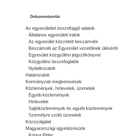
Dokumentumtár
Az egyesülettel összefüggő adatok
Általános egyesületi iratok
Az egyesület közzétett beszámolói
Beszámoló az Egyesület vezetőinek üléséről
Egyesület közgyűlési jegyzőkönyvei
Közgyűlési összefoglalók
Nyilatkozatok
Határozatok
Kormányzati megkeresések
Közlemények, hírlevelek, üzenetek
Egyéb közlemények
Hírlevelek
Sajtóközlemények és egyéb közlemények
Személyre szóló üzenetek
Közszolgálat
Magyarországi ügyintézésünk
Kónya Péter