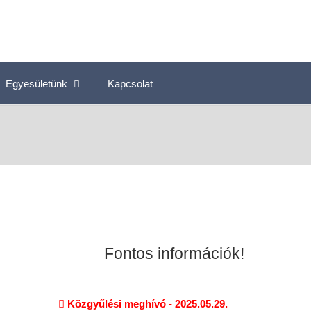
Egyesületünk
Kapcsolat
Fontos információk!
Közgyűlési meghívó - 2025.05.29.