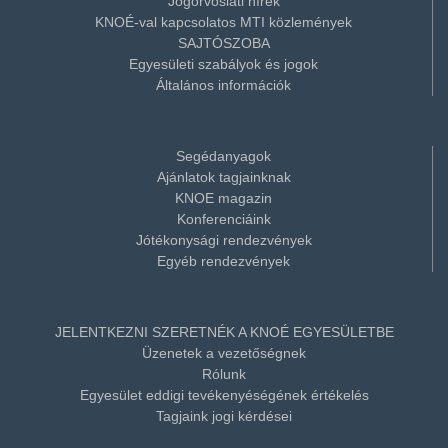
Jogorvoslati hírek
KNOÉ-val kapcsolatos MTI közlemények
SAJTÓSZOBA
Egyesületi szabályok és jogok
Általános információk
Segédanyagok
Ajánlatok tagjainknak
KNOE magazin
Konferenciáink
Jótékonysági rendezvények
Egyéb rendezvények
JELENTKEZNI SZERETNÉK A KNOÉ EGYESÜLETBE
Üzenetek a vezetőségnek
Rólunk
Egyesület eddigi tevékenyéségének értékelés
Tagjaink jogi kérdései