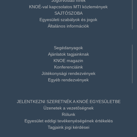
Jogorvoslati hírek
KNOÉ-val kapcsolatos MTI közlemények
SAJTÓSZOBA
Egyesületi szabályok és jogok
Általános információk
Segédanyagok
Ajánlatok tagjainknak
KNOE magazin
Konferenciáink
Jótékonysági rendezvények
Egyéb rendezvények
JELENTKEZNI SZERETNÉK A KNOÉ EGYESÜLETBE
Üzenetek a vezetőségnek
Rólunk
Egyesület eddigi tevékenyéségének értékelés
Tagjaink jogi kérdései