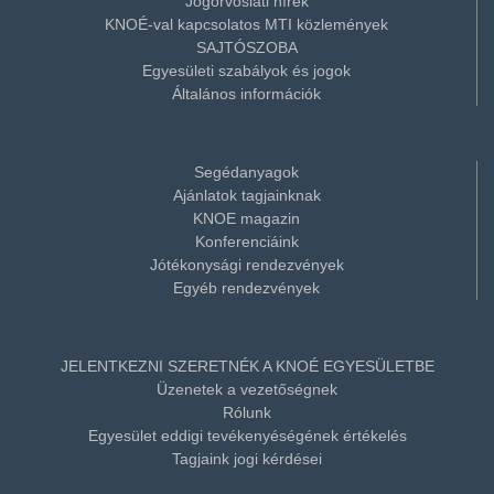
Jogorvoslati hírek
KNOÉ-val kapcsolatos MTI közlemények
SAJTÓSZOBA
Egyesületi szabályok és jogok
Általános információk
Segédanyagok
Ajánlatok tagjainknak
KNOE magazin
Konferenciáink
Jótékonysági rendezvények
Egyéb rendezvények
JELENTKEZNI SZERETNÉK A KNOÉ EGYESÜLETBE
Üzenetek a vezetőségnek
Rólunk
Egyesület eddigi tevékenyéségének értékelés
Tagjaink jogi kérdései