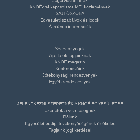
Jogorvoslati hírek
KNOÉ-val kapcsolatos MTI közlemények
SAJTÓSZOBA
Egyesületi szabályok és jogok
Általános információk
Segédanyagok
Ajánlatok tagjainknak
KNOE magazin
Konferenciáink
Jótékonysági rendezvények
Egyéb rendezvények
JELENTKEZNI SZERETNÉK A KNOÉ EGYESÜLETBE
Üzenetek a vezetőségnek
Rólunk
Egyesület eddigi tevékenyéségének értékelés
Tagjaink jogi kérdései